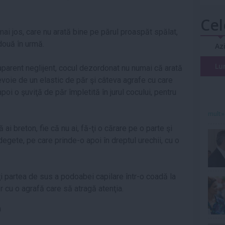
Cel
mai jos, care nu arată bine pe părul proaspăt spălat,
 două în urmă.
Az
Lu
aparent neglijent, cocul dezordonat nu numai că arată
nevoie de un elastic de păr şi câteva agrafe cu care
apoi o şuviţă de păr împletită în jurul cocului, pentru
mult»
că ai breton, fie că nu ai, fă-ţi o cărare pe o parte şi
egete, pe care prinde-o apoi în dreptul urechii, cu o
ţi partea de sus a podoabei capilare într-o coadă la
 cu o agrafă care să atragă atenţia.
m