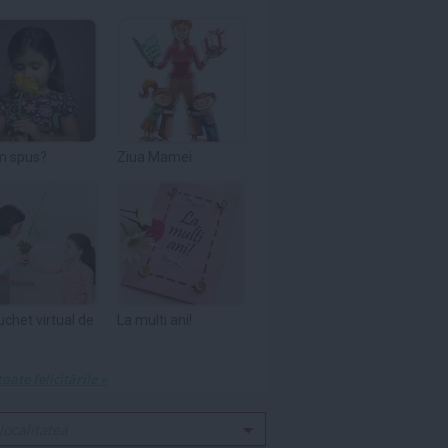
m spus?
Ziua Mamei
uchet virtual de
La multi ani!
toate felicitările »