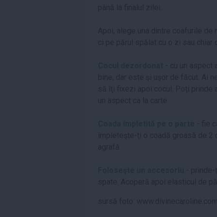
până la finalul zilei.
Apoi, alege una dintre coafurile de 
ci pe părul spălat cu o zi sau chiar
Cocul dezordonat
- cu un aspect 
bine, dar este şi uşor de făcut. Ai 
să îţi fixezi apoi cocul. Poţi prinde 
un aspect ca la carte.
Coada împletită pe o parte
- fie 
împleteşte-ţi o coadă groasă de 2 d
agrafă.
Foloseşte un accesoriu
- prinde-
spate. Acoperă apoi elasticul de păr
sursă foto: www.divinecaroline.co