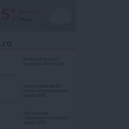
5°
Bucuresti
-3°
08 aug
.ro
Andreea Popescu îl
lovește pe Rareș Cojoc
te mai mult»
Semne zodiacale de
succes în horoscopul din
august 2026
te mai mult»
Trei zodii care
redescoperă bucuria pe 2
august 2026