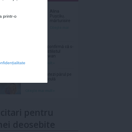
nar
Alina
Pușcău,
a printr-o
mărturisire
cutremurătoare
Citeşte mai
înainte de
operație:
„Am cancer
la sân”
Sam Smith confirmă că s-
a logodit cu stilistul
Christian Cowan
Citeşte mai mult»
nfidențialitate
Cum îți hidratezi părul pe
timp de caniculă
Citeşte mai mult»
icitari pentru
ei deosebite