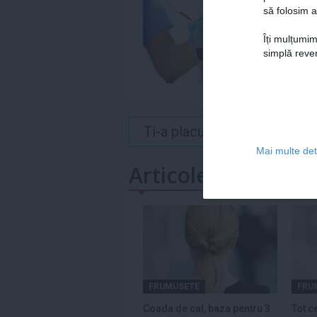
să folosim a
Îți mulțumim
simplă reven
Ti-a placut acest articol? 
Mai multe deta
Articole similare
FRUMUSETE
FRU
Coada de cal, baza pentru 3
Tot c