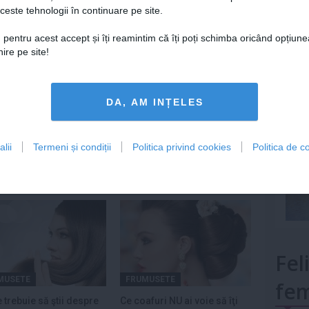
ceste tehnologii în continuare pe site.
Lu
 pentru acest accept și îți reamintim că îți poți schimba oricând opțiune
ire pe site!
mult»
DA, AM INȚELES
Urmareste-ne si pe
FACEBOOK
lii
Termeni și condiții
Politica privind cookies
Politica de co
Fel
MUSETE
FRUMUSETE
fem
e trebuie să ştii despre
Ce coafuri NU ai voie să îţi