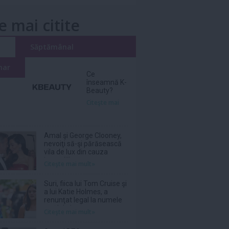
e mai citite
i
Săptămânal
nar
Ce
înseamnă K-
Beauty?
Citeşte mai
Amal şi George Clooney,
nevoiţi să-şi părăsească
vila de lux din cauza
incendiilor
Citeşte mai mult»
Suri, fiica lui Tom Cruise şi
a lui Katie Holmes, a
renunţat legal la numele
tatălui ei
Citeşte mai mult»