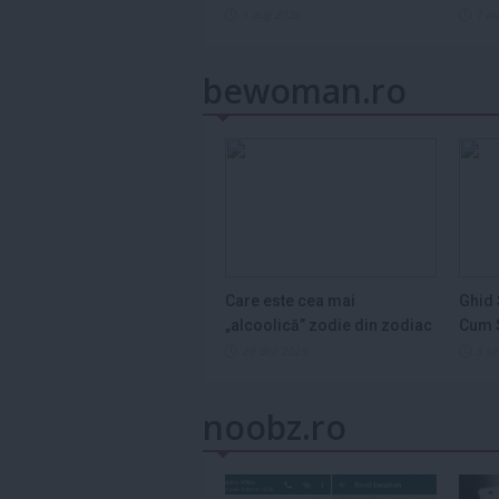
2026
1 aug 2026
1 a
bewoman.ro
Care este cea mai
Ghid 
„alcoolică” zodie din zodiac
Cum S
și de ce...
Legum
29 dec 2025
3 s
noobz.ro