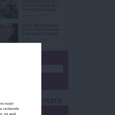
Grupul BTS nu se va
înscrie în cursa pentru
Premiile Grammy din
2027
Citeşte mai mult»
Netflix, dat în judecată
pentru 105 milioane de
dolari după furtul unui
thriller de război cu
Citeşte mai mult»
Nicolas Cage
wsletter
e mai comentate
rii noștri
za reclamele
i
Săptămânal
r, ne ajuți