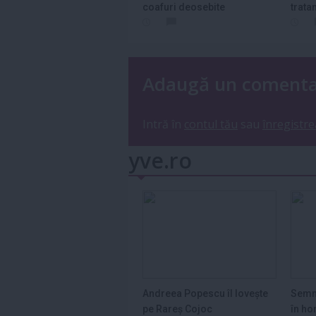
coafuri deosebite
trata
Adaugă un coment
Intră în
contul tău
sau
înregistre
yve.ro
Andreea Popescu îl lovește
Semn
pe Rareș Cojoc
în ho