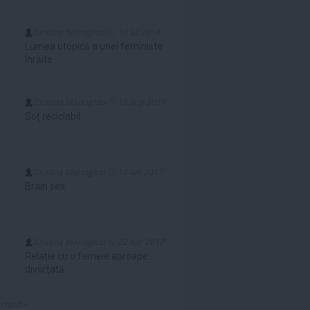
Cristina Marioglou
10 iul 2018
Lumea utopică a unei feministe
înrăite
Cristina Marioglou
18 aug 2017
Soț reciclabil
Cristina Marioglou
10 iun 2017
Brain sex
Cristina Marioglou
22 apr 2017
Relație cu o femeie aproape
divorțată
 mult»