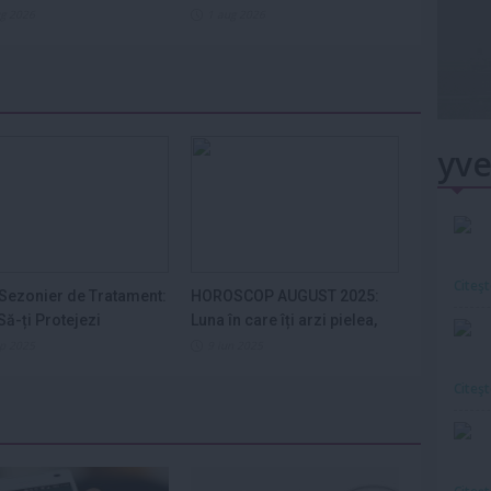
ug 2026
1 aug 2026
yve
Citeş
Sezonier de Tratament:
HOROSCOP AUGUST 2025:
ă-ți Protejezi
Luna în care îți arzi pielea,
ele din...
nervii și...
ep 2025
9 iun 2025
Citeş