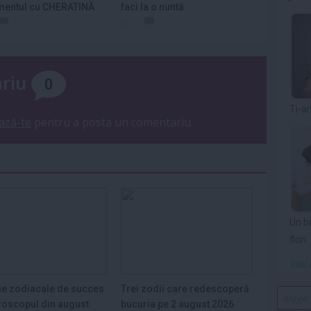
mentul cu CHERATINĂ
faci la o nuntă
ariu
0
Ti-a
ază-te
pentru a posta un comentariu.
Un b
flori
Vezi 
e zodiacale de succes
Trei zodii care redescoperă
roscopul din august
bucuria pe 2 august 2026