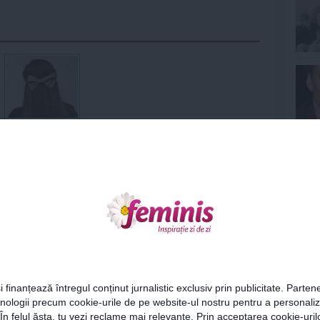
Ne
,
par nespalat
,
sampon uscat
Articolul următor
Manichiura french,
Cel
reinterpretată: 15 modele
i finanțează întregul conținut jurnalistic exclusiv prin publicitate. Partene
inedite
hnologii precum cookie-urile de pe website-ul nostru pentru a personali
Az
 În felul ăsta, tu vezi reclame mai relevante. Prin acceptarea cookie-urilo