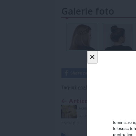
Galerie foto
×
Tag-uri:
coafura
,
coafuri
,
coafuri diy
Articolul anterior
Acest săpun NATURAL
tratează iritaţiile de la
feminis.ro îș
nivelul pielii
folosesc te
pentru tine.