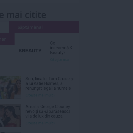
e mai citite
i
Săptămânal
nar
Ce
înseamnă K-
Beauty?
Citeşte mai
Suri, fiica lui Tom Cruise şi
a lui Katie Holmes, a
renunţat legal la numele
tatălui ei
Citeşte mai mult»
Amal şi George Clooney,
nevoiţi să-şi părăsească
vila de lux din cauza
incendiilor
Citeşte mai mult»