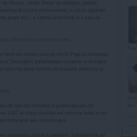
e de fitness -cardio (benzi de alergare, pedale
 spinning (biciclete profesionale) si clasic (aparate
te, piept etc) - o cabina de bronzaj si o sala de
Spa, Eforie Nord, hotel 4 stele
Ti-a
ie Nord are mereu ceva de oferit. Plaja cu minunatul
 Lacul Techirghiol, tratamentele cu namol si designul
i cele mai bune conditii de relaxare, wellness si
ibiu
Un b
lui de Spa din Romania si primul dayspa din
flori
ie 2007 si ofera clientilor sai cele mai bune si noi
Vezi 
, aromoterapie sau cromoterapie.
re, antistress, rasfat si sanatate. Tratamentele au