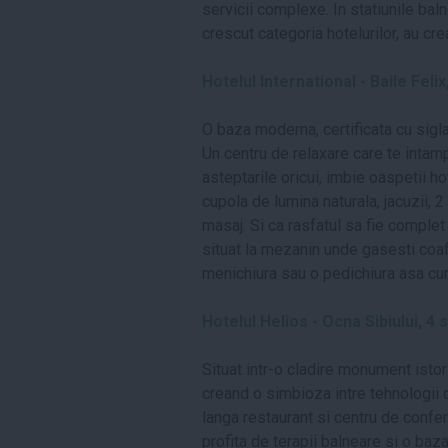
servicii complexe. In statiunile bal
crescut categoria hotelurilor, au c
Hotelul International - Baile Felix
O baza moderna, certificata cu si
Un centru de relaxare care te inta
asteptarile oricui, imbie oaspetii ho
cupola de lumina naturala, jacuzii,
masaj. Si ca rasfatul sa fie complet
situat la mezanin unde gasesti coafo
menichiura sau o pedichiura asa cum
Hotelul Helios - Ocna Sibiului, 4 
Situat intr-o cladire monument isto
creand o simbioza intre tehnologii d
langa restaurant si centru de confer
profita de terapii balneare si o baz