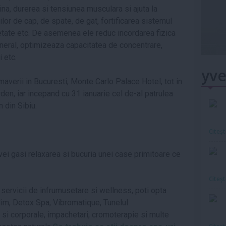
na, durerea si tensiunea musculara si ajuta la
ilor de cap, de spate, de gat, fortificarea sistemul
ietate etc. De asemenea ele reduc incordarea fizica
neral, optimizeaza capacitatea de concentrare,
 etc.
yve
averii in Bucuresti, Monte Carlo Palace Hotel, tot in
den, iar incepand cu 31 ianuarie cel de-al patrulea
n din Sibiu.
Citeş
x vei gasi relaxarea si bucuria unei case primitoare ce
Citeş
e servicii de infrumusetare si wellness, poti opta
im, Detox Spa, Vibromatique, Tunelul
 si corporale, impachetari, cromoterapie si multe