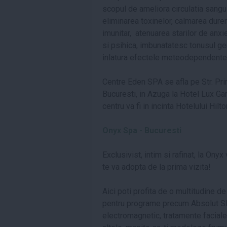
scopul de ameliora circulatia sangui
eliminarea toxinelor, calmarea durer
imunitar, atenuarea starilor de anx
si psihica, imbunatatesc tonusul ge
inlatura efectele meteodependentei
Centre Eden SPA se afla pe Str. Prim
Bucuresti, in Azuga la Hotel Lux Gar
centru va fi in incinta Hotelului Hilto
Onyx Spa - Bucuresti
Exclusivist, intim si rafinat, la Ony
te va adopta de la prima vizita!
Aici poti profita de o multitudine d
pentru programe precum Absolut Sl
electromagnetic, tratamente faciale