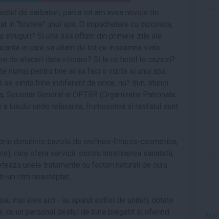
ediul de sarbatori, parca tot am avea nevoie de
t in "bratele" unui spa. O impachetare cu ciocolata,
 struguri? Si uite asa oftam din primele zile ale
acanta in care sa uitam de tot ce inseamna viata
ire de afaceri data viitoare? Si la ce hotel te cazezi?
te numai pentru tine si sa faci o vizita si unui spa.
 se simta bine indiferent de orice, nu? Bun, atunci
a, Secretar General al OPTBR (Organizatia Patronala
e a luxului unde relaxarea, frumusetea si rasfatul sunt
ropriu denumite bazele de wellnes-fitness-cosmetica,
, care ofera servicii pentru intretinerea sanatatii,
leteaza unele tratamente cu factori naturali de cura
ntr-un ritm neasteptat.
sau mai ales aici - au aparut astfel de unitati, dotate
cu un personal destul de bine pregatit si oferind
Mai