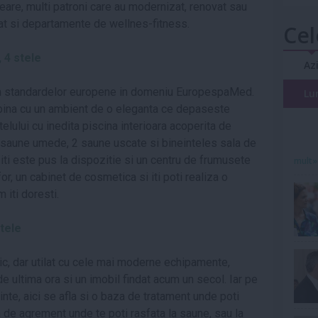
neare, multi patroni care au modernizat, renovat sau
reat si departamente de wellnes-fitness.
Cel
, 4 stele
Az
gla standardelor europene in domeniu EuropespaMed.
Lu
mpina cu un ambient de o eleganta ce depaseste
telului cu inedita piscina interioara acoperita de
 2 saune umede, 2 saune uscate si bineinteles sala de
 iti este pus la dispozitie si un centru de frumusete
mult»
r, un cabinet de cosmetica si iti poti realiza o
 iti doresti.
stele
ric, dar utilat cu cele mai moderne echipamente,
e ultima ora si un imobil findat acum un secol. Iar pe
inte, aici se afla si o baza de tratament unde poti
a de agrement unde te poti rasfata la saune, sau la