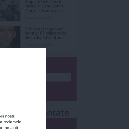
Grupul BTS nu se va
înscrie în cursa pentru
Premiile Grammy din
2027
Citeşte mai mult»
Netflix, dat în judecată
pentru 105 milioane de
dolari după furtul unui
thriller de război cu
Citeşte mai mult»
Nicolas Cage
wsletter
e mai comentate
rii noștri
za reclamele
i
Săptămânal
r, ne ajuți