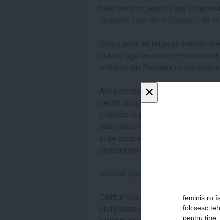
baile turcesti, jacuzzi sau in cabine
unitatile sale de la Cornu si de l
Un loc unde se reunesc elementele d
sub un sigur acoperis -Proestetica S
welness din Romania ce recreeaza 
×
Aici poti profita de diferite pachete
pentru cura de slabire si detoxifier
estetica, supraveghere medicala, co
aburi, jacuzzi, masaj si "entertaiment
si de programele de relaxare, abon
programele de relaxare dupa-amiaz
Hotelul Apollo Wellnes Club - Ba
Centrul Spa Apollo Wellness Club va
feminis.ro îș
folosesc te
profesionalism, o varietate bogata d
pentru tine.