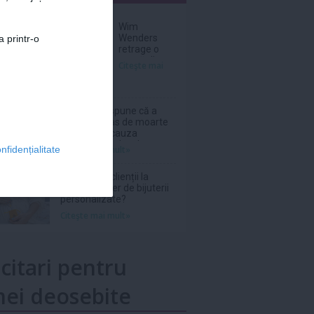
nar
Wim
Wenders
a printr-o
retrage o
scenă dintr-
Citeşte mai
un film în
care
Nastassja
Kinski, pe
Phil Collins spune că a
atunci
fost la un pas de moarte
adolescentă,
în 2024 din cauza
apărea
abuzului de alcool
Citeşte mai mult»
nfidențialitate
topless
De ce revin clienții la
același atelier de bijuterii
personalizate?
Citeşte mai mult»
icitari pentru
ei deosebite