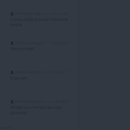
Cristina Marioglou
10 iul 2018
Lumea utopică a unei feministe
înrăite
Cristina Marioglou
18 aug 2017
Soț reciclabil
Cristina Marioglou
10 iun 2017
Brain sex
Cristina Marioglou
22 apr 2017
Relație cu o femeie aproape
divorțată
 mult»