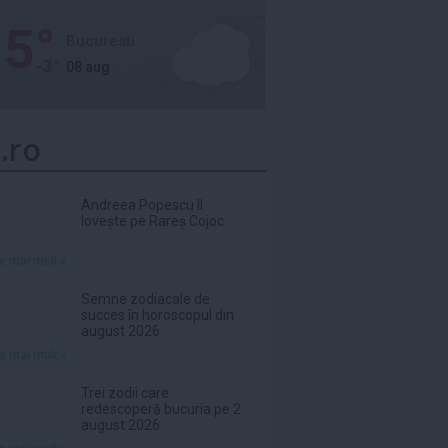
5°
Bucuresti
-3°
08 aug
.ro
Andreea Popescu îl
lovește pe Rareș Cojoc
te mai mult»
Semne zodiacale de
succes în horoscopul din
august 2026
te mai mult»
Trei zodii care
redescoperă bucuria pe 2
august 2026