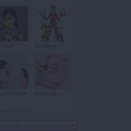
m spus?
Ziua Mamei
uchet virtual de
La multi ani!
toate felicitările »