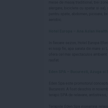
mese de masaj traditional, trei zon
alergare, biciclete cu spatar si sa),
pentru spate, abdomen, picioare, bra
aerobic.
Hotel Europa – Ana Aslan Health 
In fiecare sezon, Hotel Europa Efor
ei nisip fin, apa sarata din mare si
ofera cel mai spectaculos ambient s
rasfat.
Eden SPA – Bucuresti, Azuga si S
Eden Spa este promotorul conceptu
Bucuresti. A fost deschis in noiembr
terapii SPA de relaxare, antistress
Terapiile Eden Spa inseamna: relaxa