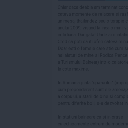
Chiar daca deabia am terminat conc
cateva momente de relaxare si rasfa
un mesaj thailandez sau o terapie cu
anului 2009, visand la inca o mini-v
cotidiana. Dar gata! Unde ai o intaln
Cred ca poti sa iti oferi cateva minu
Doar esti o femeie care stie cum sa
hai alaturi de mine si Rodica Pence
a Turismului Balnear) intr-o calatori
la cote maxime.
In Romania piata "spa-urilor" (imp
cum preponderent sunt ele amenajate)
a corpului, a starii de bine si comp
pentru diferite boli, s-a dezvoltat i
In statiuni balneare ca si in orase - 
cu echipamente extrem de moderne, 