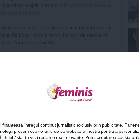
tul pentru masaj de intretinere.
Proestetica Sana cu
a Hotelul Radisson
e baza ale starii de bine, ale sanatatii si frumusetii
ana Bali Spa - primul centru holistic de slabire si
atmosfera magica din Bali.
 menite sa te transforme in totalitate. Pachetul
e, care include de la cazare, dieta, tratamente de
Ne
nferinte medicale, gimnastica, sauna, terapie cu
", iti va face cu ochiul cu siguranta. Insa poti profita
amentele pentru riverani, pachete de weekend, sau
a.
ile Sarate/Sangeorgiu de Mures, 4 stele
Cel
 ofera pe langa intimitate, discretie si
i finanțează întregul conținut jurnalistic exclusiv prin publicitate. Partene
hnologii precum cookie-urile de pe website-ul nostru pentru a personali
e tratamente traditionale si exotice, dintre care
Az
 În felul ăsta, tu vezi reclame mai relevante. Prin acceptarea cookie-urilo