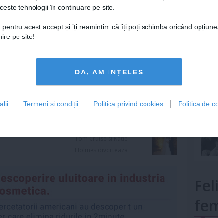
ceste tehnologii în continuare pe site.
Lu
 pentru acest accept și îți reamintim că îți poți schimba oricând opțiune
ire pe site!
mult»
DA, AM INȚELES
ad pitt
,
calculator
,
celebritate
,
jay z
,
madonna
,
paris
lii
Termeni și condiții
Politica privind cookies
Politica de co
k
Articolul următor
Tom Cruise si Katie
Holmes divorteaza
Fel
fem