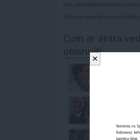
Cea mai invidiata femeie, nemachi
Cele mai sexy dive d ela Hollywoo
Cum ar arata ved
obisnuiti
×
feminis.ro îș
folosesc te
pentru tine.