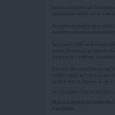
Asa ca a imbracat-o pe Madonna potri
reprezentativ pentru cum ar arata ea 
Fascinatia artistului britanic privi
una dintre cele mai mediatizate pe
"Am creat in 2006 seria Planeta Hilt
reviste, la televizor, pe internet, 
Myspace sa o satirizez. La inceput 
Insa nicio alta celebritate nu este f
celebre cupluri au fost si ele trans
banal, in timp ce Beyonce si Jay-Z a
Vezi in galeria foto de mai jos t
Vedetele nu sunt perfecte -Vezi 
mascheaza