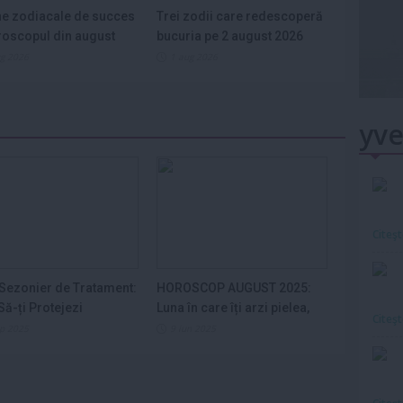
e zodiacale de succes
Trei zodii care redescoperă
roscopul din august
bucuria pe 2 august 2026
ug 2026
1 aug 2026
yve
Citeş
Sezonier de Tratament:
HOROSCOP AUGUST 2025:
ă-ți Protejezi
Luna în care îți arzi pielea,
Citeş
ele din...
nervii și...
ep 2025
9 iun 2025