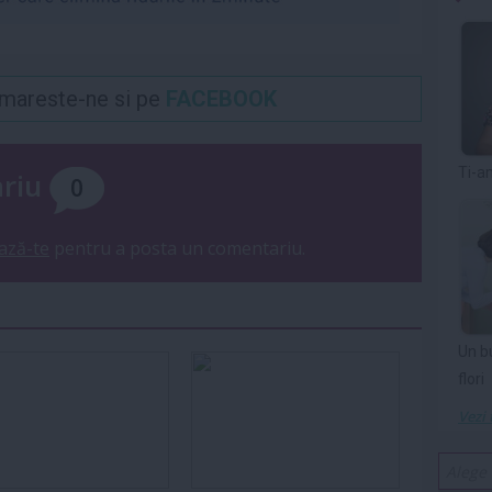
Urmareste-ne si pe
FACEBOOK
Ti-a
ariu
0
ază-te
pentru a posta un comentariu.
Un b
flori
Vezi 