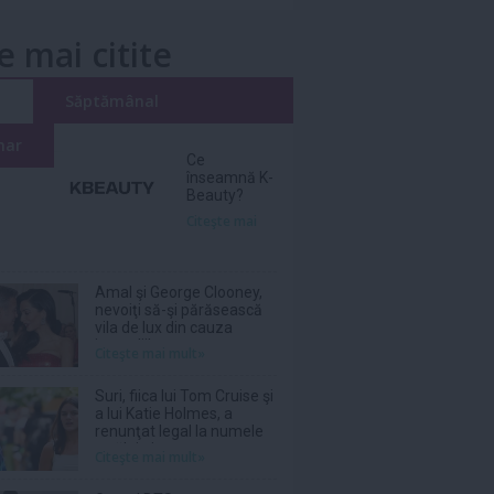
e mai citite
i
Săptămânal
nar
Ce
înseamnă K-
Beauty?
Citeşte mai
Amal şi George Clooney,
nevoiţi să-şi părăsească
vila de lux din cauza
incendiilor
Citeşte mai mult»
Suri, fiica lui Tom Cruise şi
a lui Katie Holmes, a
renunţat legal la numele
tatălui ei
Citeşte mai mult»