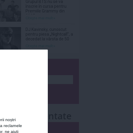
Grupul BTS nu se va
înscrie în cursa pentru
Premiile Grammy din
2027
Citeşte mai mult»
DJ Kavinsky, cunoscut
pentru piesa „Nightcall”, a
decedat la vârsta de 50
de ani
Citeşte mai mult»
wsletter
e mai comentate
rii noștri
za reclamele
i
Săptămânal
r, ne ajuți