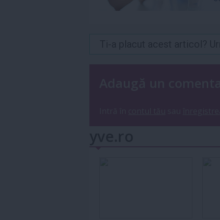
Ti-a placut acest articol? 
Adaugă un coment
Intră în
contul tău
sau
înregistre
yve.ro