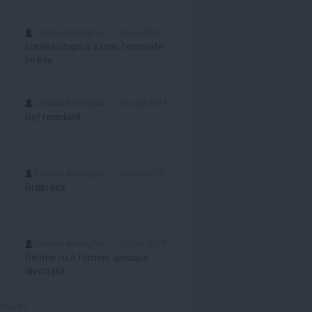
Cristina Marioglou
10 iul 2018
Lumea utopică a unei feministe
înrăite
Cristina Marioglou
18 aug 2017
Soț reciclabil
Cristina Marioglou
10 iun 2017
Brain sex
Cristina Marioglou
22 apr 2017
Relație cu o femeie aproape
divorțată
 mult»