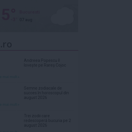
5°
Bucuresti
-3°
07 aug
.ro
Andreea Popescu îl
lovește pe Rareș Cojoc
te mai mult»
Semne zodiacale de
succes în horoscopul din
august 2026
te mai mult»
Trei zodii care
redescoperă bucuria pe 2
august 2026