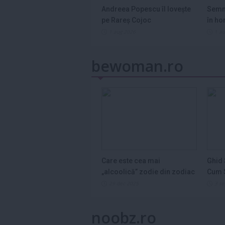
Andreea Popescu îl lovește
Semn
pe Rareș Cojoc
în ho
2026
1 aug 2026
1 a
bewoman.ro
Care este cea mai
Ghid 
„alcoolică” zodie din zodiac
Cum S
și de ce...
Legum
29 dec 2025
3 s
noobz.ro