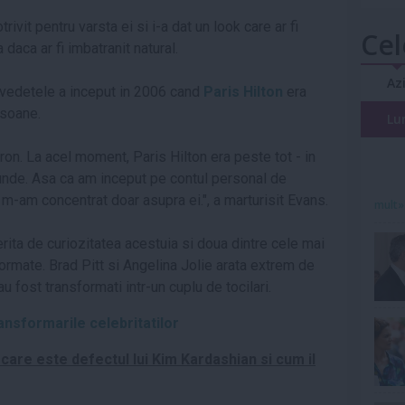
vit pentru varsta ei si i-a dat un look care ar fi
Cel
daca ar fi imbatranit natural.
Az
nd vedetele a inceput in 2006 cand
Paris Hilton
era
rsoane.
Lu
ron. La acel moment, Paris Hilton era peste tot - in
oriunde. Asa ca am inceput pe contul personal de
m-am concentrat doar asupra ei.", a marturisit Evans.
mult»
erita de curiozitatea acestuia si doua dintre cele mai
formate. Brad Pitt si Angelina Jolie arata extrem de
u fost transformati intr-un cuplu de tocilari.
ransformarile celebritatilor
care este defectul lui Kim Kardashian si cum il