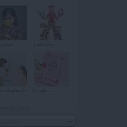
m spus?
Ziua Mamei
uchet virtual de
La multi ani!
toate felicitările »