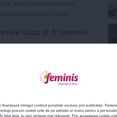
ata - Se ridica la nivelul asteptarilor?
d iti dezvaluie dietele lor eficiente
etele daca ar fi oameni
Ne
Cel
i finanțează întregul conținut jurnalistic exclusiv prin publicitate. Partene
hnologii precum cookie-urile de pe website-ul nostru pentru a personali
Az
 În felul ăsta, tu vezi reclame mai relevante. Prin acceptarea cookie-urilo