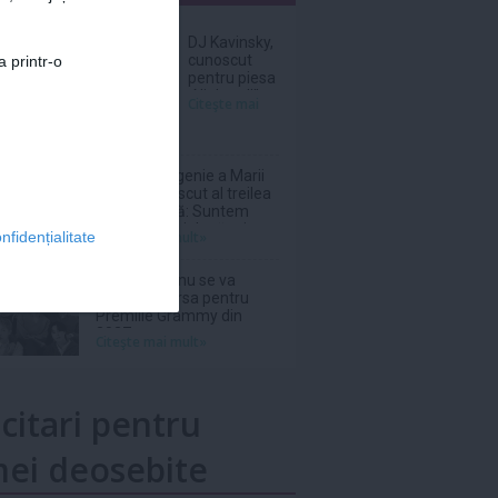
nar
DJ Kavinsky,
cunoscut
a printr-o
pentru piesa
„Nightcall”, a
Citeşte mai
decedat la
vârsta de 50
de ani
Prinţesa Eugenie a Marii
Britanii a născut al treilea
copil, o fetiţă: Suntem
absolut topiţi după micuţa
Citeşte mai mult»
nfidențialitate
noastră
Grupul BTS nu se va
înscrie în cursa pentru
Premiile Grammy din
2027
Citeşte mai mult»
icitari pentru
ei deosebite