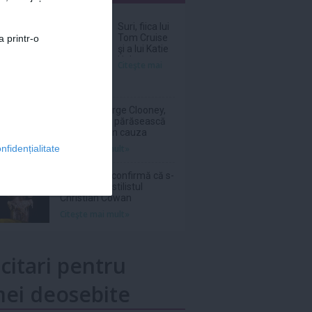
nar
Suri, fiica lui
Tom Cruise
a printr-o
şi a lui Katie
Holmes, a
Citeşte mai
renunţat
legal la
numele
tatălui ei
Amal şi George Clooney,
nevoiţi să-şi părăsească
vila de lux din cauza
incendiilor
Citeşte mai mult»
nfidențialitate
Sam Smith confirmă că s-
a logodit cu stilistul
Christian Cowan
Citeşte mai mult»
icitari pentru
ei deosebite