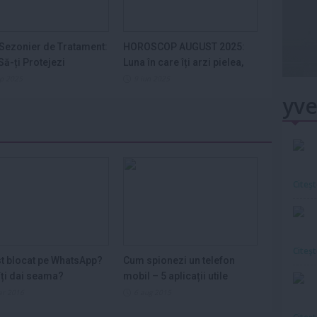
Sezonier de Tratament:
HOROSCOP AUGUST 2025:
ă-ți Protejezi
Luna în care îți arzi pielea,
ele din...
nervii și...
ep 2025
9 iun 2025
yve
Citeş
Citeş
st blocat pe WhatsApp?
Cum spionezi un telefon
ți dai seama?
mobil – 5 aplicații utile
ar 2016
6 aug 2015