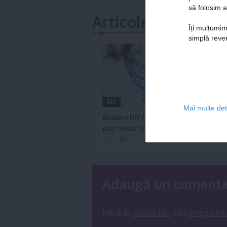
să folosim a
Articole similare
Îți mulțumim
simplă reven
DIY
DRA
Mai multe deta
Bijuterii DIY feng shui: Cum
Ce s
poţi folosi cristalele pentru
despr
o...
Adaugă un coment
Intră în
contul tău
sau
înregistre