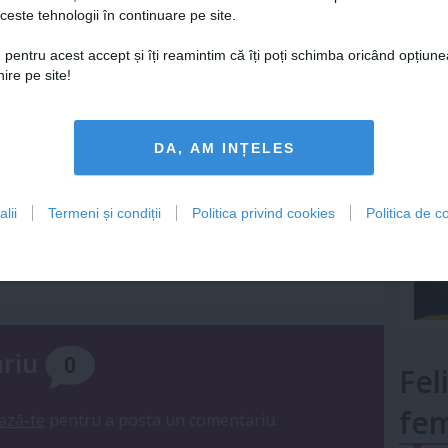
ceste tehnologii în continuare pe site.
Lu
 pentru acest accept și îți reamintim că îți poți schimba oricând opțiune
ire pe site!
mult»
DA, AM INȚELES
GOSTE & SEX
lii
Termeni și condiții
Politica privind cookies
Politica de co
pune DURATA logodnei
e relaţia voastră
ariu
0
Fel
fem
ază-te
pentru a posta un comentariu.