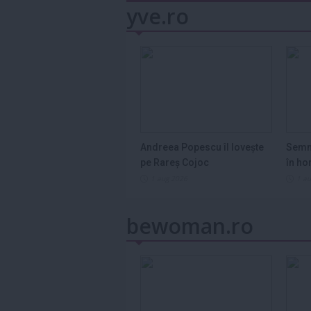
yve.ro
Andreea Popescu îl lovește
Semn
pe Rareș Cojoc
în ho
2026
1 aug 2026
1 a
bewoman.ro