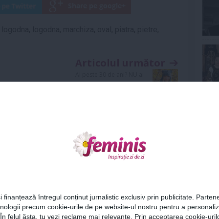
e logodna
,
logodna
,
marchiza
,
oval
,
piatra
,
pietre
,
Articolul următor
Ai peste 30 de ani? NU ai
voie sa porti aceste piese
vestimentare!
Ne
Cel
i finanțează întregul conținut jurnalistic exclusiv prin publicitate. Partene
hnologii precum cookie-urile de pe website-ul nostru pentru a personali
Urmareste-ne si pe
FACEBOOK
Az
 În felul ăsta, tu vezi reclame mai relevante. Prin acceptarea cookie-urilo