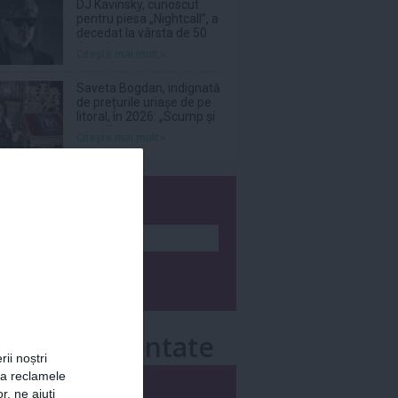
DJ Kavinsky, cunoscut
pentru piesa „Nightcall”, a
decedat la vârsta de 50
de ani
Citeşte mai mult»
Saveta Bogdan, indignată
de prețurile uriașe de pe
litoral, în 2026: „Scump și
prost!”
Citeşte mai mult»
wsletter
e mai comentate
rii noștri
za reclamele
i
Săptămânal
r, ne ajuți