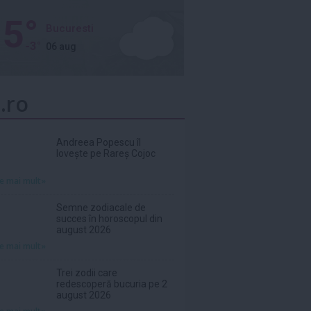
5°
Bucuresti
-3°
06 aug
.ro
Andreea Popescu îl
lovește pe Rareș Cojoc
te mai mult»
Semne zodiacale de
succes în horoscopul din
august 2026
te mai mult»
Trei zodii care
redescoperă bucuria pe 2
august 2026