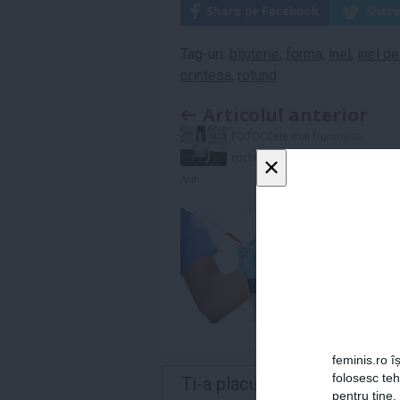
Tag-uri:
bijuterie
,
forma
,
inel
,
inel d
printesa
,
rotund
Articolul anterior
FOTO! Cele mai frumoase
rochii de la Globurile de
×
Aur
feminis.ro îș
folosesc te
Ti-a placut acest articol? 
pentru tine.