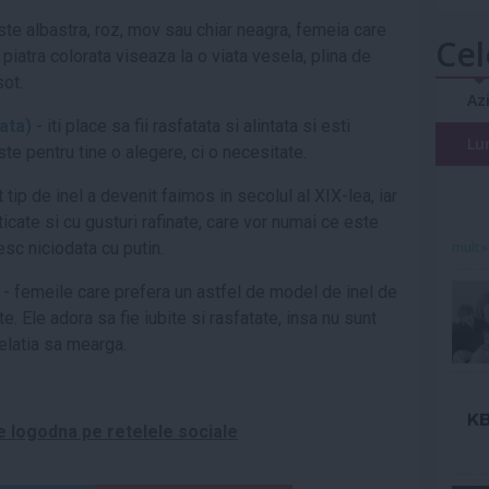
este albastra, roz, mov sau chiar neagra, femeia care
Cel
piatra colorata viseaza la o viata vesela, plina de
sot.
Az
rata)
- iti place sa fii rasfatata si alintata si esti
Lu
te pentru tine o alegere, ci o necesitate.
 tip de inel a devenit faimos in secolul al XIX-lea, iar
cate si cu gusturi rafinate, care vor numai ce este
sc niciodata cu putin.
mult»
- femeile care prefera un astfel de model de inel de
. Ele adora sa fie iubite si rasfatate, insa nu sunt
elatia sa mearga.
e logodna pe retelele sociale