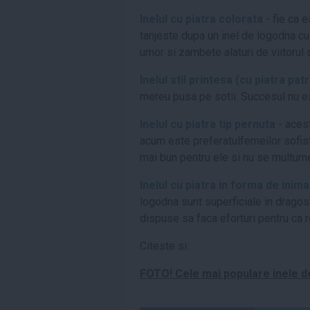
Inelul cu piatra colorata
- fie ca 
tanjeste dupa un inel de logodna cu 
umor si zambete alaturi de viitorul 
Inelul stil printesa (cu piatra pat
mereu pusa pe sotii. Succesul nu es
Inelul cu piatra tip pernuta
- acest
acum este preferatulfemeilor sofisti
mai bun pentru ele si nu se multume
Inelul cu piatra in forma de inima
logodna sunt superficiale in dragoste
dispuse sa faca eforturi pentru ca r
Citeste si:
FOTO! Cele mai populare inele d