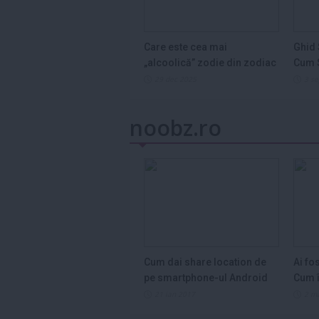
Care este cea mai
Ghid 
„alcoolică” zodie din zodiac
Cum S
și de ce...
Legum
29 dec 2025
3 s
noobz.ro
Cum dai share location de
Ai fo
pe smartphone-ul Android
Cum î
21 ian 2017
2 m