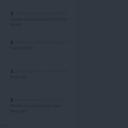
Cristina Marioglou
10 iul 2018
Lumea utopică a unei feministe
înrăite
Cristina Marioglou
18 aug 2017
Soț reciclabil
Cristina Marioglou
10 iun 2017
Brain sex
Cristina Marioglou
22 apr 2017
Relație cu o femeie aproape
divorțată
 mult»