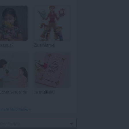
m spus?
Ziua Mamei
uchet virtual de
La multi ani!
toate felicitările »