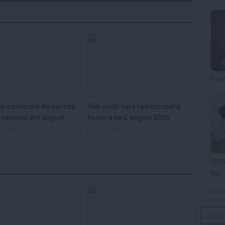
Ti-a
e zodiacale de succes
Trei zodii care redescoperă
roscopul din august
bucuria pe 2 august 2026
ug 2026
1 aug 2026
Un b
flori
Vezi 