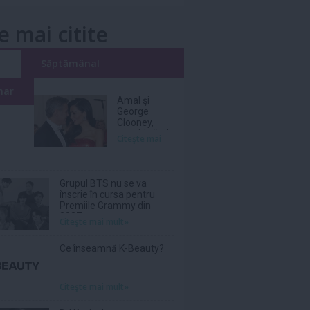
e mai citite
i
Săptămânal
nar
Amal şi
George
Clooney,
nevoiţi să-şi
Citeşte mai
părăsească
vila de lux
din cauza
incendiilor
Grupul BTS nu se va
înscrie în cursa pentru
Premiile Grammy din
2027
Citeşte mai mult»
Ce înseamnă K-Beauty?
Citeşte mai mult»