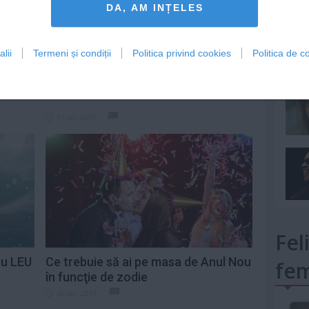
DA, AM INȚELES
lii
Termeni și condiții
Politica privind cookies
Politica de co
mult»
meia
Cele mai bune zodii la pat în 2016
11 ian 2016
Fel
ru LEU
Ce trebuie să ai pe masa de Anul Nou
fem
în funcţie de zodie
30 dec 2015