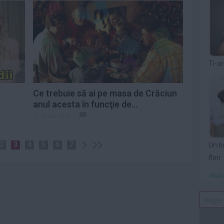
Ti-a
Ce trebuie să ai pe masa de Crăciun
anul acesta în funcţie de...
16 dec 2015
2
3
4
5
6
7
Un b
flori
Vezi 