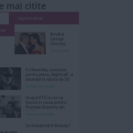
e mai citite
i
Săptămânal
nar
Amal şi
George
Clooney,
nevoiţi să-şi
Citeşte mai
părăsească
vila de lux
din cauza
incendiilor
DJ Kavinsky, cunoscut
pentru piesa „Nightcall”, a
decedat la vârsta de 50
de ani
Citeşte mai mult»
Grupul BTS nu se va
înscrie în cursa pentru
Premiile Grammy din
2027
Citeşte mai mult»
Ce înseamnă K-Beauty?