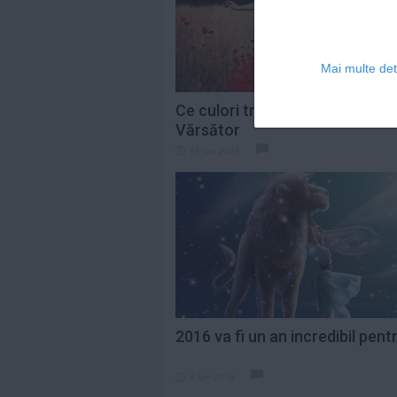
Mai multe deta
Ce culori trebuie să poarte fe
Vărsător
15 ian 2016
2016 va fi un an incredibil pent
4 ian 2016