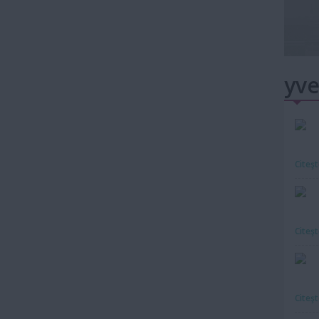
yve
Citeş
Citeş
Citeş