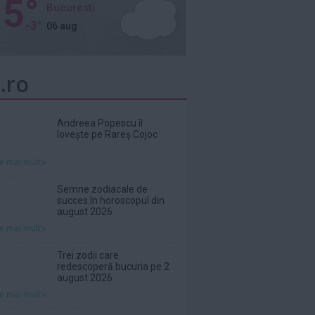
5°
Bucuresti
-3°
06 aug
.ro
Andreea Popescu îl
lovește pe Rareș Cojoc
te mai mult»
Semne zodiacale de
succes în horoscopul din
august 2026
te mai mult»
Trei zodii care
redescoperă bucuria pe 2
august 2026
te mai mult»