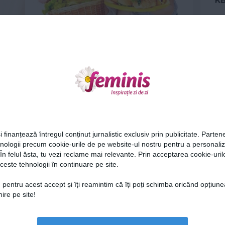
ului,
ZODIILE şi dieta - REGULILE care dau
rezultate în lupta cu...
4 feb 2016
Ne
i finanțează întregul conținut jurnalistic exclusiv prin publicitate. Partene
hnologii precum cookie-urile de pe website-ul nostru pentru a personali
 În felul ăsta, tu vezi reclame mai relevante. Prin acceptarea cookie-urilo
în
Top 7 cele mai zgârcite zodii - Taurii
ceste tehnologii în continuare pe site.
sunt primii in top
Cel
21 ian 2016
 pentru acest accept și îți reamintim că îți poți schimba oricând opțiune
ire pe site!
Az
Lu