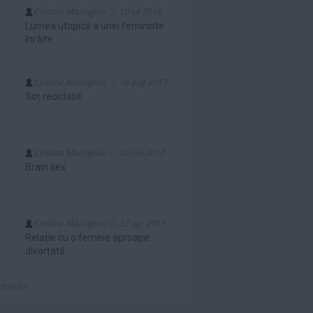
Cristina Marioglou
10 iul 2018
Lumea utopică a unei feministe
înrăite
Cristina Marioglou
18 aug 2017
Soț reciclabil
Cristina Marioglou
10 iun 2017
Brain sex
Cristina Marioglou
22 apr 2017
Relație cu o femeie aproape
divorțată
 mult»