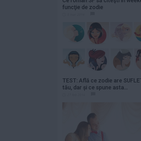
Ce roman SF să citeşti în weeke
funcţie de zodie
5 mar 2016
TEST: Află ce zodie are SUFL
tău, dar și ce spune asta...
27 feb 2016