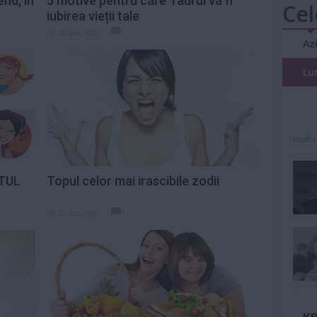
nd, în
5 motive pentru care Taurul va fi
Cel
iubirea vieții tale
28 feb 2016
Az
Lu
mult»
ETUL
Topul celor mai irascibile zodii
22 feb 2016