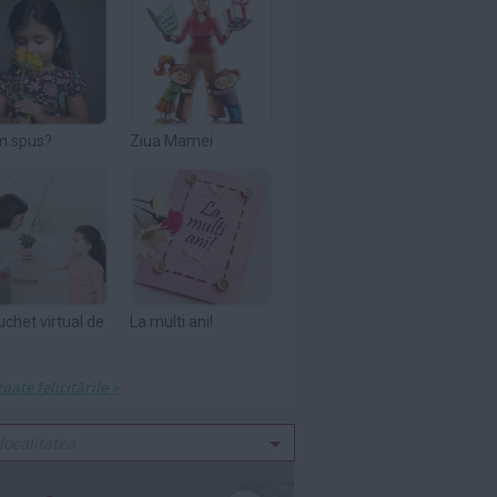
m spus?
Ziua Mamei
uchet virtual de
La multi ani!
toate felicitările »