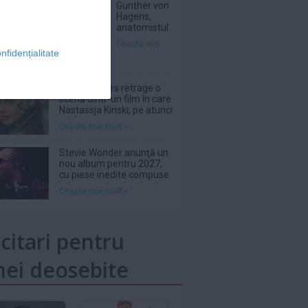
Gunther von
Hagens,
anatomistul
german care
Citeşte mai
expunea
nfidențialitate
cadavre
''plastinate'',
a decedat la
Wim Wenders retrage o
81 de ani
scenă dintr-un film în care
Nastassja Kinski, pe atunci
adolescentă, apărea
Citeşte mai mult»
topless
Stevie Wonder anunţă un
nou album pentru 2027,
cu piese inedite compuse
la începutul carierei sale
Citeşte mai mult»
icitari pentru
ei deosebite