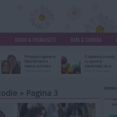
E
MODA & FRUMUSETE
BANI & CARIERA
Prinţesa Eugenie a
O italiancă a reuşit,
Marii Britanii a
cu ajutorul
născut al treilea...
salubrităţii, să-şi...
Citeste mai mult»
Citeste mai mult»
Netflix, dat în
Donna Mills,
judecată pentru
vedeta serialului
Urmăre
zodie » Pagina 3
105 milioane de
„Knots Landing”, și-
dolari...
a...
Citeste mai mult»
Citeste mai mult»
Az
DJ Kavinsky,
Patru femei îl
cunoscut pentru
acuză pe actorul