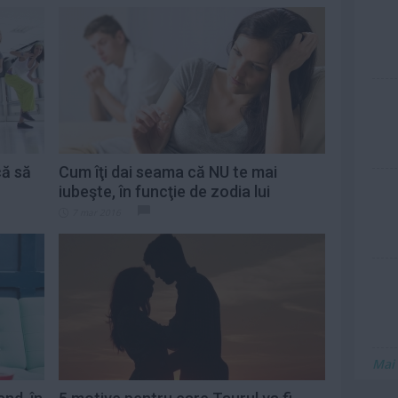
că să
Cum îţi dai seama că NU te mai
iubeşte, în funcţie de zodia lui
7 mar 2016
Mai