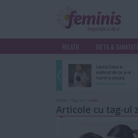
RELATII
DIETA & SANATAT
Laura Cosoi a
explicat de ce și-a
numit a cincea
fiică...
Citeste mai mult»
Ariana Grande se
Home
Tag-uri
zodie
retrage din
Articole cu tag-ul 
distribuția unui
musical...
Citeste mai mult»
Grupul BTS nu se
va înscrie în cursa