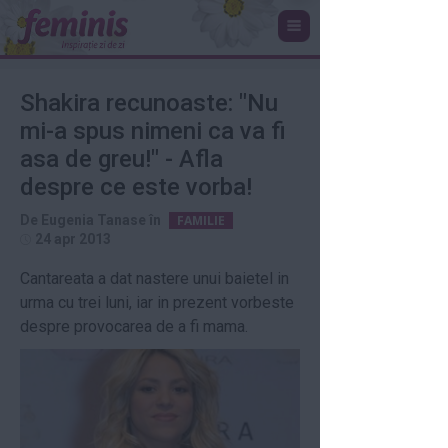
Shakira recunoaste: "Nu
mi-a spus nimeni ca va fi
asa de greu!" - Afla
despre ce este vorba!
De
Eugenia Tanase
în
FAMILIE
24 apr 2013
Cantareata a dat nastere unui baietel in
urma cu trei luni, iar in prezent vorbeste
despre provocarea de a fi mama.