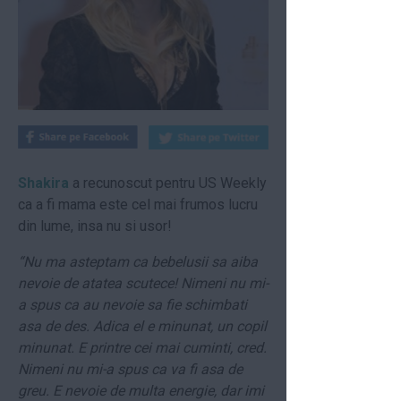
Shakira
a recunoscut pentru US Weekly
ca a fi mama este cel mai frumos lucru
din lume, insa nu si usor!
“Nu ma asteptam ca bebelusii sa aiba
nevoie de atatea scutece! Nimeni nu mi-
a spus ca au nevoie sa fie schimbati
asa de des. Adica el e minunat, un copil
minunat. E printre cei mai cuminti, cred.
Nimeni nu mi-a spus ca va fi asa de
greu. E nevoie de multa energie, dar imi