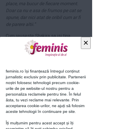
place, ma bucur de fiecare moment.
Doar ca nu e asa de frumos pe cat se
spune, dar nici atat de oribil cum ar fi
de parere altii.”
Cum reuseste Shakira sa isi tina
×
bebelusul sub control? Artista sustine
ca reuseste sa il potoleasca prin
muzica.
“Ii pun muzica si se opreste din
plans. Asadar, aparent ii va placea
muzica!”
feminis.ro își finanțează întregul conținut
jurnalistic exclusiv prin publicitate. Partenerii
loading...
noștri folosesc tehnologii precum cookie-
urile de pe website-ul nostru pentru a
personaliza reclamele pentru tine. În felul
ăsta, tu vezi reclame mai relevante. Prin
acceptarea cookie-urilor, ne ajuți să folosim
Articolul următor
aceste tehnologii în continuare pe site.
Îți mulțumim pentru acest accept și îți
reamintim că îți poți schimba oricând