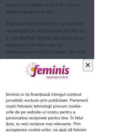
acestia sa creada ca linia de tricouri
apartine propriei ei linii.
Reprezentantii brandului s-au declarat
dezamagiti de decizia judecatorilor de
a-i da dreptate artistei, pe motiv ca nu
exista nicio dovada care sa
demonstreze confuzia creata. Mai mult
decat atat, acestia se declara surprinsi
×
de reactia cantaretei care le-a fost
clienta fidela ani la rand.
Citeste si:
feminis.ro își finanțează întregul conținut
Iata in ce relatii este Rihanna cu
jurnalistic exclusiv prin publicitate. Partenerii
Chris Brown in prezent!
noștri folosesc tehnologii precum cookie-
Rihanna, intr-un tricou cu sfarcurile
urile de pe website-ul nostru pentru a
la vedere - Ai purta?
personaliza reclamele pentru tine. În felul
ăsta, tu vezi reclame mai relevante. Prin
Rihanna, schimbare dramatica de
acceptarea cookie-urilor, ne ajuți să folosim