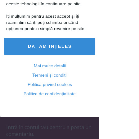
look - Ce parere ai?
aceste tehnologii în continuare pe site.
loading...
Îți mulțumim pentru acest accept și îți
reamintim că îți poți schimba oricând
opțiunea printr-o simplă revenire pe site!
Articolul următor
DA, AM INȚELES
Mai multe detalii
Termeni și condiții
Ti-a placut acest articol? Urmareste-ne
Politica privind cookies
si pe
FACEBOOK
Politica de confidențialitate
Adaugă un comentariu
Intră în contul tău pentru a posta un
comentariu.