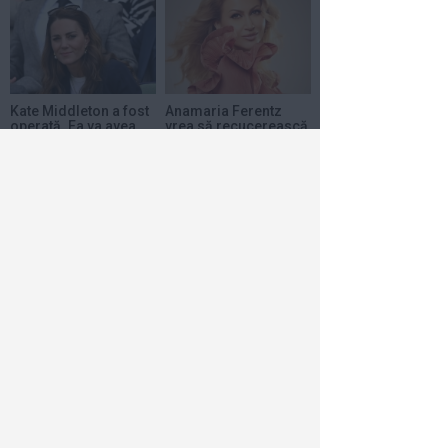
Kate Middleton a fost
Anamaria Ferentz
operată. Ea va avea
vrea să recucerească
nevoie de cel puţin...
topurile muzicale
din...
17 ian 2024
1
18 dec 2023
1
Care a fost cauza
morții actorului
Andre Braugher
15 dec 2023
1