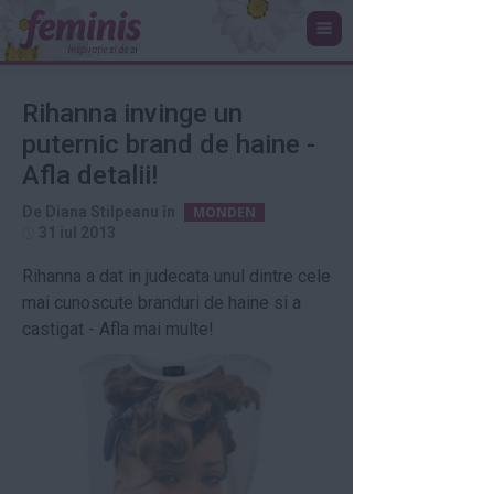
Rihanna invinge un
puternic brand de haine -
Afla detalii!
De
Diana Stilpeanu
în
MONDEN
31 iul 2013
Rihanna a dat in judecata unul dintre cele
mai cunoscute branduri de haine si a
castigat - Afla mai multe!