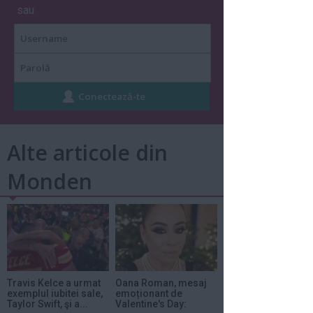
sau
Alte articole din
Monden
Travis Kelce a urmat
Oana Roman, mesaj
exemplul iubitei sale,
emoționant de
Taylor Swift, şi a...
Valentine's Day: