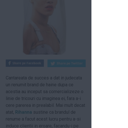
Cantareata de succes a dat in judecata
un renumit brand de haine dupa ce
acestia au inceput sa comercializeze o
linie de tricouri cu imaginea ei, fara a-i
cere parerea in prealabil. Mai mult decat
atat,
Rihanna
sustine ca brandul de
renume a facut acest lucru pentru a-si
induce clientii in eroare, facandu-i pe