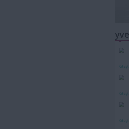
yve
Citeş
Citeş
Citeş