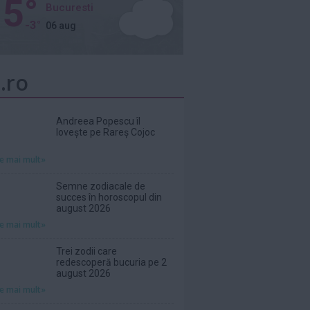
5°
Bucuresti
-3°
06 aug
.ro
Andreea Popescu îl
lovește pe Rareș Cojoc
te mai mult»
Semne zodiacale de
succes în horoscopul din
august 2026
te mai mult»
Trei zodii care
redescoperă bucuria pe 2
august 2026
te mai mult»