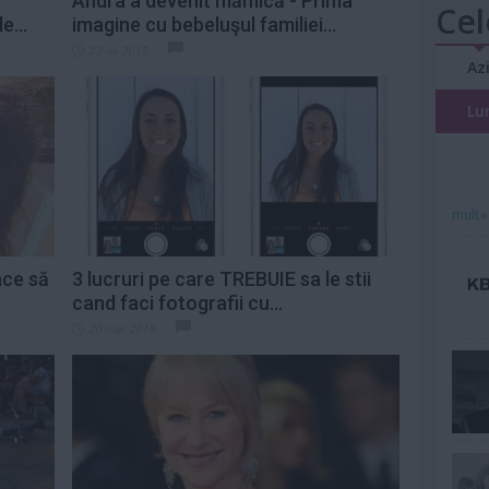
Andra a devenit mămică - Prima
Cel
...
imagine cu bebeluşul familiei...
23 iul 2015
Az
Lu
mult»
ace să
3 lucruri pe care TREBUIE sa le stii
cand faci fotografii cu...
20 mar 2015