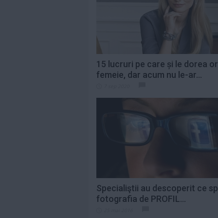
pentru Premiile...
Citeste mai mult»
Ce cred bărbații că
este romantic, dar
multe femei
spun...
Citeste mai mult»
15 lucruri pe care și le dorea o
femeie, dar acum nu le-ar...
Cum prepari cea
7 sep 2020
mai fragedă ceafă
de porc la cuptor....
Citeste mai mult»
Specialiştii au descoperit ce s
fotografia de PROFIL...
25 mai 2016