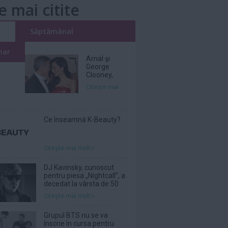
e mai citite
i
Săptămânal
nar
Amal şi
George
Clooney,
nevoiţi să-şi
Citeşte mai
părăsească
vila de lux
din cauza
incendiilor
Ce înseamnă K-Beauty?
Citeşte mai mult»
DJ Kavinsky, cunoscut
pentru piesa „Nightcall”, a
decedat la vârsta de 50
de ani
Citeşte mai mult»
Grupul BTS nu se va
înscrie în cursa pentru