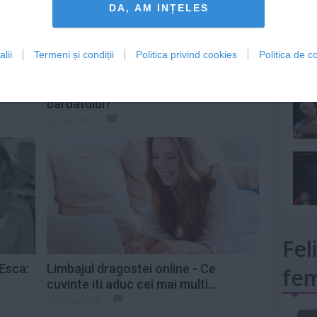
DA, AM INȚELES
lii
Termeni și condiții
Politica privind cookies
Politica de co
mult»
lotii:
Cand imbatraneste femeia in ochii
barbatului?
9 iun 2014
Fel
Esca:
Limbajul dragostei online - Ce
fem
cuvinte iti aduc cei mai multi...
16 mai 2014