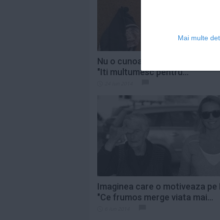
Mai multe deta
Nu o cunoaste, dar i-a vazut chi
"Iti multumesc pentru...
24 iun 2014
Imaginea care o motiveaza pe 
"Ce frumos merge viata mai...
6 iun 2014