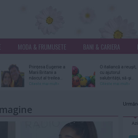
E
MODA & FRUMUSETE
BANI & CARIERA
Prinţesa Eugenie a
O italiancă a reuşit,
Marii Britanii a
cu ajutorul
născut al treilea...
salubrităţii, să-şi...
Citeste mai mult»
Citeste mai mult»
Netflix, dat în
Donna Mills,
judecată pentru
vedeta serialului
Urmăre
 imagine
105 milioane de
„Knots Landing”, și-
dolari...
a...
Citeste mai mult»
Citeste mai mult»
Az
DJ Kavinsky,
Patru femei îl
cunoscut pentru
acuză pe actorul