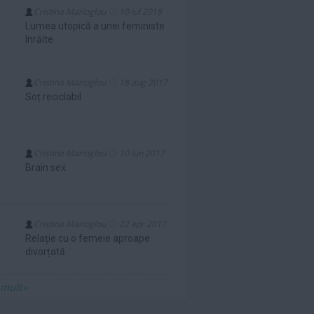
Cristina Marioglou
10 iul 2018
Lumea utopică a unei feministe
înrăite
Cristina Marioglou
18 aug 2017
Soț reciclabil
Cristina Marioglou
10 iun 2017
Brain sex
Cristina Marioglou
22 apr 2017
Relație cu o femeie aproape
divorțată
 mult»