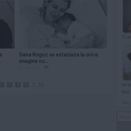
Ti-a
a
Dana Rogoz se extaziaza la orice
.
imagine cu...
7 apr 2014
2
3
4
5
Un b
flori
Vezi 