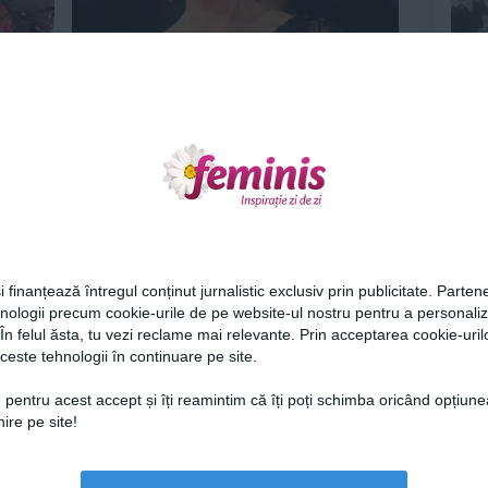
Frumusetea nu are varsta - La 69 de
ani, Helen Mirren devine...
29 oct 2014
Ne
i finanțează întregul conținut jurnalistic exclusiv prin publicitate. Partene
hnologii precum cookie-urile de pe website-ul nostru pentru a personali
 În felul ăsta, tu vezi reclame mai relevante. Prin acceptarea cookie-urilo
FOTO: Dragostea, o descriere cat
ceste tehnologii în continuare pe site.
mai exacta
Cel
27 iun 2014
 pentru acest accept și îți reamintim că îți poți schimba oricând opțiune
ire pe site!
Az
Lu