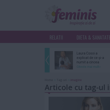
RELATII
DIETA & SANATAT
Laura Cosoi a
explicat de ce și-a
numit a cincea
fiică...
Citeste mai mult»
Ariana Grande se
Home
Tag-uri
imagine
retrage din
Articole cu tag-ul
distribuția unui
musical...
Citeste mai mult»
Grupul BTS nu se
va înscrie în cursa