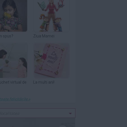
m spus?
Ziua Mamei
uchet virtual de
La multi ani!
toate felicitările »