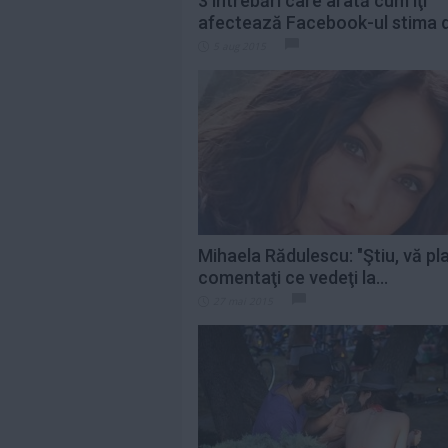
3 întrebări care arată cum îţi
afectează Facebook-ul stima de
5 aug 2015
Mihaela Rădulescu: "Ştiu, vă pl
comentaţi ce vedeţi la...
27 mai 2015