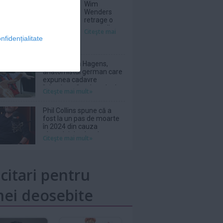
Wim
Wenders
retrage o
scenă dintr-
Citeşte mai
un film în
nfidențialitate
care
Nastassja
Kinski, pe
Gunther von Hagens,
atunci
anatomistul german care
adolescentă,
expunea cadavre
apărea
''plastinate'', a decedat la
Citeşte mai mult»
topless
81 de ani
Phil Collins spune că a
fost la un pas de moarte
în 2024 din cauza
abuzului de alcool
Citeşte mai mult»
icitari pentru
ei deosebite