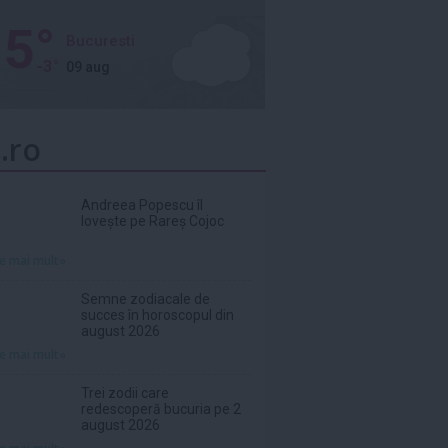
5°
Bucuresti
-3°
09 aug
.ro
Andreea Popescu îl
lovește pe Rareș Cojoc
te mai mult»
Semne zodiacale de
succes în horoscopul din
august 2026
te mai mult»
Trei zodii care
redescoperă bucuria pe 2
august 2026