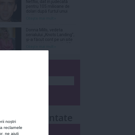
Netflix, dat în judecată
pentru 105 milioane de
dolari după furtul unui
thriller de război cu
Citeşte mai mult»
Nicolas Cage
Donna Mills, vedeta
serialului „Knots Landing”,
și-a făcut cont pe un site
de adulți la vârsta de 85
Citeşte mai mult»
de ani
wsletter
e mai comentate
rii noștri
za reclamele
i
Săptămânal
r, ne ajuți