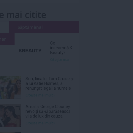
e mai citite
i
Săptămânal
nar
Ce
înseamnă K-
Beauty?
Citeşte mai
Suri, fiica lui Tom Cruise şi
a lui Katie Holmes, a
renunţat legal la numele
tatălui ei
Citeşte mai mult»
Amal şi George Clooney,
nevoiţi să-şi părăsească
vila de lux din cauza
incendiilor
Citeşte mai mult»