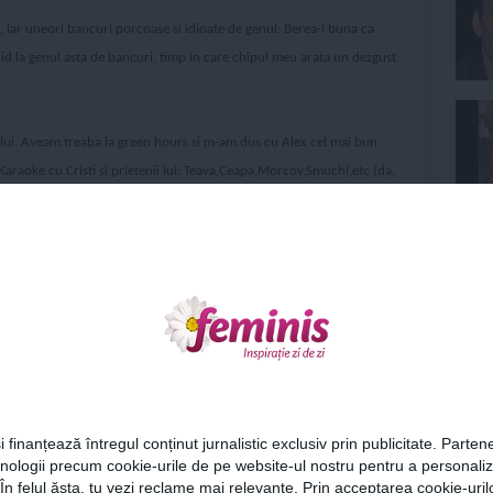
e, iar uneori bancuri porcoase si idioate de genul: Berea-i buna ca
 rid la genul asta de bancuri, timp in care chipul meu arata un dezgust
lui. Aveam treaba la green hours si m-am dus cu Alex cel mai bun
Karaoke cu Cristi si prietenii lui: Teava,Ceapa,Morcov,Smuchi,etc (da,
 care iar ma dezgusta, arata o imaturitate dusa la extrem). Ideea e ca
te. Eu si Alex nu mai aveam bani de taxi iar Karaoke dura destul de
Ne
e e situatia. Mi-a vorbit monosilabic si apoi mi-a trimis un rahat de
esem ca merg si nu s-a putut, in loc sa ma inteleaga a inceput sa
 vina mea CA NU MAI AVEAM BANI! Ca nu s-a putut sa ajung! Cat
 omul ala e obosit,terminat dupa o zi de lucru, in loc sa il trimiti tu la
Cel
 cum repari tu telefoane la servici, cum ti-ai luat un avion de jucarie. Nu
i finanțează întregul conținut jurnalistic exclusiv prin publicitate. Partene
hnologii precum cookie-urile de pe website-ul nostru pentru a personali
Az
 În felul ăsta, tu vezi reclame mai relevante. Prin acceptarea cookie-urilo