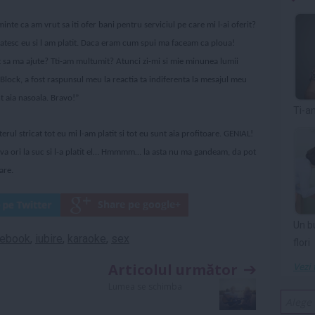
inte ca am vrut sa iti ofer bani pentru serviciul pe care mi l-ai oferit?
l platesc eu si l am platit. Daca eram cum spui ma faceam ca ploua!
t sa ma ajute? Tti-am multumit? Atunci zi-mi si mie minunea lumii
Block, a fost raspunsul meu la reactia ta indiferenta la mesajul meu
nt aia nasoala. Bravo!”
Ti-a
terul stricat tot eu mi l-am platit si tot eu sunt aia profitoare. GENIAL!
eva ori la suc si l-a platit el… Hmmmm… la asta nu ma gandeam, da pot
are.
Un b
cebook
,
iubire
,
karaoke
,
sex
flori
Articolul următor
Vezi 
Lumea se schimba