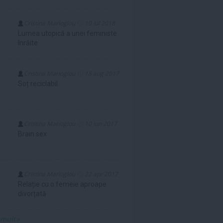
Cristina Marioglou
10 iul 2018
Lumea utopică a unei feministe
înrăite
Cristina Marioglou
18 aug 2017
Soț reciclabil
Cristina Marioglou
10 iun 2017
Brain sex
Cristina Marioglou
22 apr 2017
Relație cu o femeie aproape
divorțată
 mult»