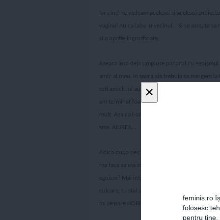
Iar cind ne vedeam aceleasi si aceleasi subiect
vaginul nu ca laba lu vecinul.
Si se astepta sa
si o apatie ingrozitoare.
Aseara insa deja umpluse paharul cu egoismul 
amic al meu. In seara aia trebuia sa mergem la 
×
toti amicii lui au porecle de genul asta chestie
am terminat foarte tarziu la green, gen 22 juma
mult. Asa ca l-am sunat pe Cristi sa ii spun car
sms: AIUREA…
Adica dupa ce ca ma simteam eu nasol ca promis
ma faca sa ma simt si mai prost, de parca era
egoism? Mai intii faza cu telefonul, cand vezi ca
culcare, tu stai si il tii in telefon povestindu-i
feminis.ro îș
mi se pare NORMAL.
folosesc te
pentru tine.