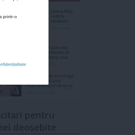
nar
Donna Mills,
vedeta
a printr-o
serialului
„Knots
Citeşte mai
Landing”, și-
a făcut cont
pe un site de
adulți la
Netflix, dat în judecată
vârsta de 85
pentru 105 milioane de
de ani
dolari după furtul unui
thriller de război cu
Citeşte mai mult»
nfidențialitate
Nicolas Cage
Ariana Grande se retrage
din distribuția unui
musical programat să se
joace la Londra în 2027
Citeşte mai mult»
icitari pentru
ei deosebite