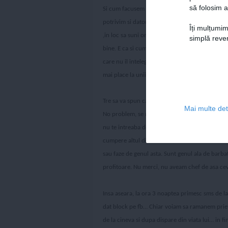
să folosim a
Si cum facusem spume de nervi de la reactia l
potrivim si datorita egoismului sau. Reactia lui
Îți mulțumim
,in loc sa suni omul, sa clarifici ce s-a intampla
simplă reven
.
bine
E ca si cum astepta momentul asta dar a vr
care nu il intelege si el ala pe post de victima
mai place la unii sa faca pe victimele, sa faca pe
Tre sa va spun ca acest baiat Cristi s-a oferit s
Mai multe deta
No problem, se mai intampla. M-am oferit sa il
nu te intreaba de 2 ori daca vrei ceva. Nu ai vru
cumpere altul din banii lui, am refuzat. I-am d
sau faze de genul asta. Sunt genul ala de barbati,
profitoare. Nu merci, nu aveam chef de asa ce
Insa aseara, la ora 3 noaptea primesc sms de la 
dat block pe fb… Chiar voiam sa ramanem priet
de la cineva si dupa dispare din viata lui… in fi