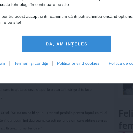
ceste tehnologii în continuare pe site.
ui, i-am dat un sms spunandu-i ca ne despartim pentru ca nu ne
Lu
 a fost sa imi trimita un sms spunandu mi ca se astepta la asta.
Adica
 pentru acest accept și îți reamintim că îți poți schimba oricând opțiune
t, sa incerci sa te impaci tu trimiti un cacat de sms de genul: Ok,
ire pe site!
ut ca despartirea sa fie de la mine, adica eu sa fiu omul rau, nasol,
mult»
 care e abandonat pentru ca e prea bun. Am intalnit o mie ca el, ce le
DA, AM INȚELES
 fetitele neajutorate. Imi vine sa ii scuip, astia nu sunt barbati!
a imi faca computerul. Bun. A venit, l-a facut dar mi-a stricat ruterul.
lii
Termeni și condiții
Politica privind cookies
Politica de co
 platesc insa pentru ca mi-a reparat computerul, nu a vrut. Ok. Nemtii
t, ok. Nu trag de tine.
Cum imi stricase ruterul s-a oferit sa imi
at eu bani ca sa imi cumpere. Nu am vrut sa creada mai tirziu ca profit
 care te ajuta cu ceva si apoi la o cearta iti striga si te face
va.
Fel
Cristi. ”Scuza ma ca iti spun… Dar esti penibila pentru faptul ca mi-ai
eni, dar acum imi dau seama ca esti genul de om care obtine ce vrea
fem
ne… Iti urez numai fericire!”