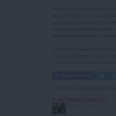
I-am raspuns:: ”Cum am profitat Cristi? mai tii m
cand ai zis ca platesti tu ruterul ti am zis ca i
Asa,ca unde am profitat de tine? Cine s-a oferi
intre lumi cum am profitat de tine? Cat despre 
de despartire, asa mult ti a pasat… Si tot eu su
Genial. S-a oferit sa ma ajute, a refuzat banii,ru
Sau poate sunt profitoare ca m-a scos de cat
fi, a dat 7 lei pe un suc, ce e drept, cam profito
Tag-uri:
bani
,
computer
,
egosim
,
fa
Articolul anterior
Arata-i ca si el exista!