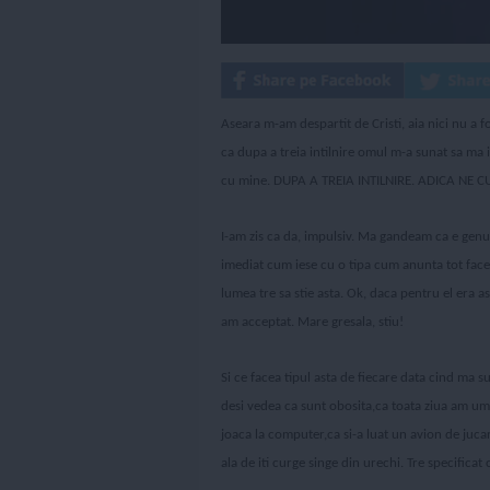
Aseara m-am despartit de Cristi, aia nici nu a f
ca dupa a treia intilnire omul m-a sunat sa ma 
cu mine. DUPA A TREIA INTILNIRE. ADICA NE 
I-am zis ca da, impulsiv. Ma gandeam ca e gen
imediat cum iese cu o tipa cum anunta tot faceb
lumea tre sa stie asta. Ok, daca pentru el era 
am acceptat. Mare gresala, stiu!
Si ce facea tipul asta de fiecare data cind ma s
desi vedea ca sunt obosita,ca toata ziua am umb
joaca la computer,ca si-a luat un avion de juca
ala de iti curge singe din urechi. Tre specificat