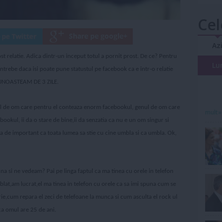
Cel
Az
ost relatie. Adica dintr-un inceput totul a pornit prost. De ce? Pentru
Lu
intrebe daca isi poate pune statustul pe facebook ca e intr-o relatie
CUNOASTEAM DE 3 ZILE.
ul de om care pentru el conteaza enorm facebookul, genul de om care
mult»
ookul, ii da o stare de bine,ii da senzatia ca nu e un om singur si
asa de important ca toata lumea sa stie cu cine umbla si ca umbla. Ok,
una si ne vedeam? Pai pe linga faptul ca ma tinea cu orele in telefon
lat,am lucrat,el ma tinea in telefon cu orele ca sa imi spuna cum se
rie,cum repara el zeci de telefoane la munca si cum asculta el rock ul
 ca omul are 25 de ani.