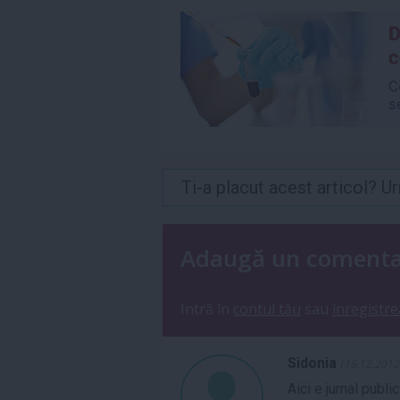
Ti-a placut acest articol? 
Adaugă un coment
Intră în
contul tău
sau
înregistre
Sidonia
(16.12.2012
Aici e jurnal public