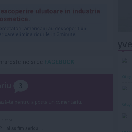
yve
Urmareste-ne si pe
FACEBOOK
Citeş
ariu
3
ază-te
pentru a posta un comentariu.
Citeş
, 14:16)
? Hai sa fim seriosi....