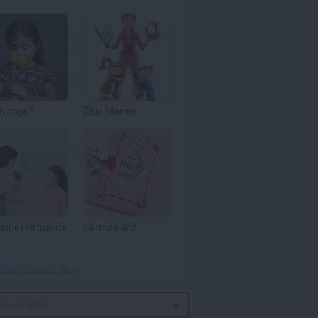
m spus?
Ziua Mamei
uchet virtual de
La multi ani!
toate felicitările »