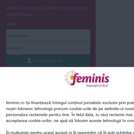
Intră în contul tău pentru a posta un
comentariu.
sau
Alte articole din Top
Slider
feminis.ro își finanțează întregul conținut jurnalistic exclusiv prin pub
noștri folosesc tehnologii precum cookie-urile de pe website-ul nost
personaliza reclamele pentru tine. În felul ăsta, tu vezi reclame mai 
acceptarea cookie-urilor, ne ajuți să folosim aceste tehnologii în con
Îți mulțumim pentru acest accept și îți reamintim că îți poți schimba