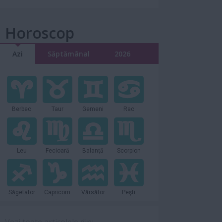
Horoscop
Azi
Săptămânal
2026
Berbec
Taur
Gemeni
Rac
Leu
Fecioară
Balanţă
Scorpion
Săgetator
Capricorn
Vărsător
Peşti