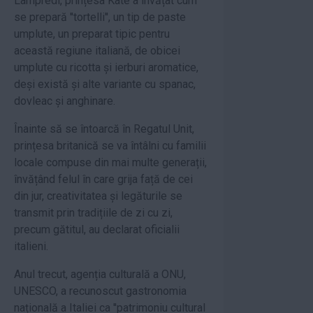
Lampredi, prințesa Kate a învățat cum
se prepară ''tortelli'', un tip de paste
umplute, un preparat tipic pentru
această regiune italiană, de obicei
umplute cu ricotta și ierburi aromatice,
deși există și alte variante cu spanac,
dovleac și anghinare.
Înainte să se întoarcă în Regatul Unit,
prințesa britanică se va întâlni cu familii
locale compuse din mai multe generații,
învățând felul în care grija față de cei
din jur, creativitatea și legăturile se
transmit prin tradițiile de zi cu zi,
precum gătitul, au declarat oficialii
italieni.
Anul trecut, agenția culturală a ONU,
UNESCO, a recunoscut gastronomia
națională a Italiei ca ''patrimoniu cultural