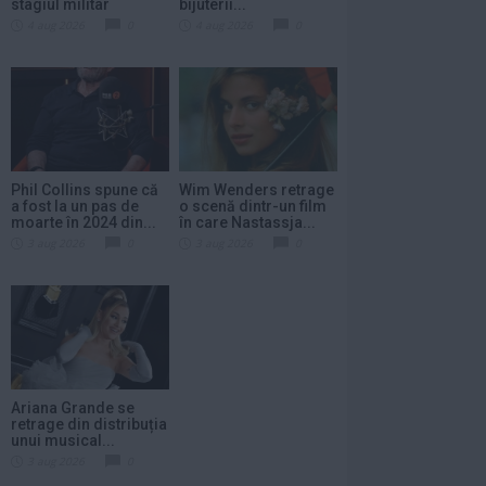
stagiul militar
bijuterii...
4 aug 2026
0
4 aug 2026
0
Phil Collins spune că
Wim Wenders retrage
a fost la un pas de
o scenă dintr-un film
moarte în 2024 din...
în care Nastassja...
3 aug 2026
0
3 aug 2026
0
Ariana Grande se
retrage din distribuția
unui musical...
3 aug 2026
0