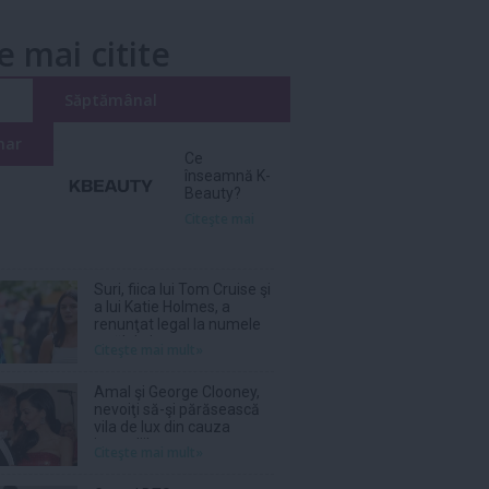
e mai citite
i
Săptămânal
nar
Ce
înseamnă K-
Beauty?
Citeşte mai
Suri, fiica lui Tom Cruise şi
a lui Katie Holmes, a
renunţat legal la numele
tatălui ei
Citeşte mai mult»
Amal şi George Clooney,
nevoiţi să-şi părăsească
vila de lux din cauza
incendiilor
Citeşte mai mult»