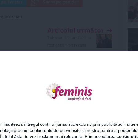
ce brosnan
Articolul următor
Tobosarul Stuart Cable a
fost gasit mort in casa
Ne
Cel
Urmareste-ne si pe
FACEBOOK
i finanțează întregul conținut jurnalistic exclusiv prin publicitate. Partene
hnologii precum cookie-urile de pe website-ul nostru pentru a personali
Az
 În felul ăsta, tu vezi reclame mai relevante. Prin acceptarea cookie-urilo