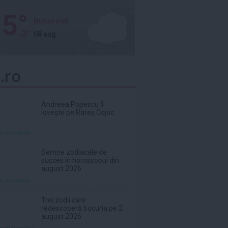
5°
Bucuresti
-3°
08 aug
.ro
Andreea Popescu îl
lovește pe Rareș Cojoc
te mai mult»
Semne zodiacale de
succes în horoscopul din
august 2026
te mai mult»
Trei zodii care
redescoperă bucuria pe 2
august 2026