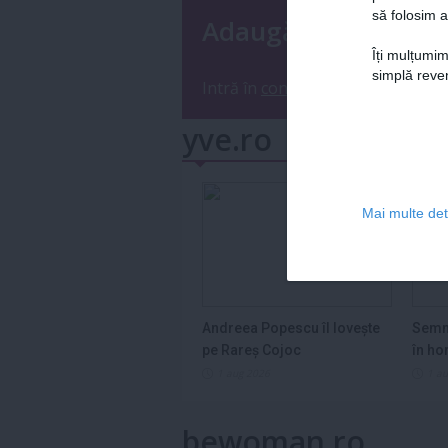
să folosim a
Adaugă un coment
Îți mulțumim
simplă reven
Intră în
contul tău
sau
înregistre
yve.ro
Mai multe deta
Andreea Popescu îl lovește
Semn
pe Rareș Cojoc
în ho
2026
1 aug 2026
1 a
bewoman.ro