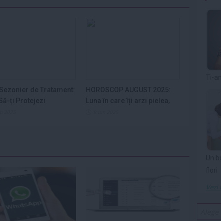
Ti-a
Sezonier de Tratament:
HOROSCOP AUGUST 2025:
ă-ți Protejezi
Luna în care îți arzi pielea,
ele din...
nervii și...
ep 2025
9 iun 2025
Un b
flori
Vezi 