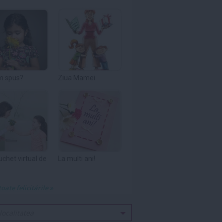
m spus?
Ziua Mamei
uchet virtual de
La multi ani!
toate felicitările »