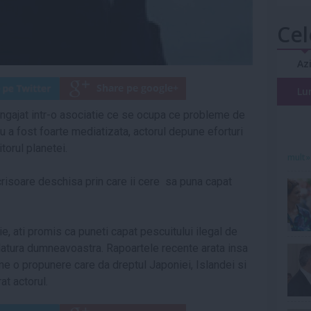
Cel
Az
Lu
angajat intr-o asociatie ce se ocupa ce probleme de
nu a fost foarte mediatizata, actorul depune eforturi
torul planetei.
mult»
risoare deschisa prin care ii cere sa puna capat
ie, ati promis ca puneti capat pescuitului ilegal de
datura dumneavoastra. Rapoartele recente arata insa
ne o propunere care da dreptul Japoniei, Islandei si
at actorul.