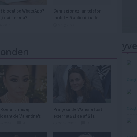
st blocat pe WhatsApp?
Cum spionezi un telefon
ți dai seama?
mobil – 5 aplicații utile
ar 2016
6 aug 2015
yve
 Monden
Citeş
Citeş
 Roman, mesaj
Prinţesa de Wales a fost
onant de Valentine's
externată şi se află la
„Sărbătoresc...
domiciliul...
eb 2024
0
29 ian 2024
1