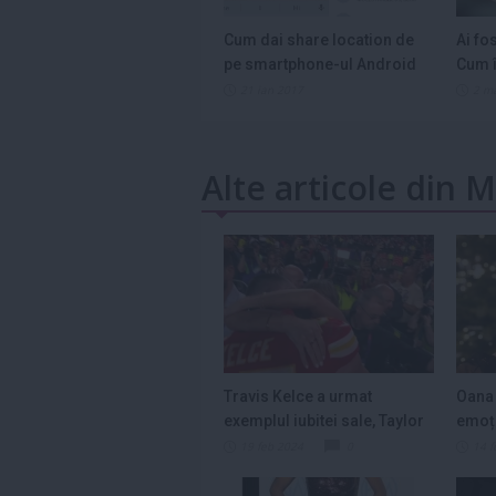
Cum dai share location de
Ai fo
pe smartphone-ul Android
Cum î
21 ian 2017
2 m
Alte articole din
Travis Kelce a urmat
Oana
exemplul iubitei sale, Taylor
emoți
Swift, şi a...
Day: 
19 feb 2024
0
14 f