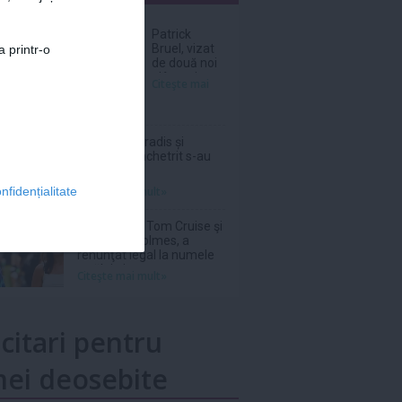
nar
Patrick
Bruel, vizat
a printr-o
de două noi
plângeri
Citeşte mai
pentru viol și
agresiune
sexuală
Vanessa Paradis și
Samuel Benchetrit s-au
despărțit
Citeşte mai mult»
nfidențialitate
Suri, fiica lui Tom Cruise şi
a lui Katie Holmes, a
renunţat legal la numele
tatălui ei
Citeşte mai mult»
icitari pentru
ei deosebite