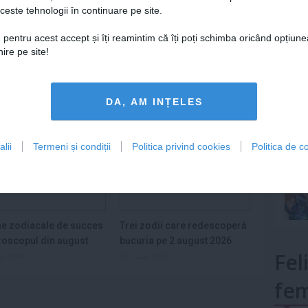
ceste tehnologii în continuare pe site.
ariu
Lu
0
 pentru acest accept și îți reamintim că îți poți schimba oricând opțiune
ire pe site!
ază-te
pentru a posta un comentariu.
mult»
DA, AM INȚELES
lii
Termeni și condiții
Politica privind cookies
Politica de co
e zodiacale de succes
Trei zodii care redescoperă
roscopul din august
bucuria pe 2 august 2026
Fel
ug 2026
1 aug 2026
fem