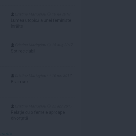
Cristina Marioglou
10 iul 2018
Lumea utopică a unei feministe
înrăite
Cristina Marioglou
18 aug 2017
Soț reciclabil
Cristina Marioglou
10 iun 2017
Brain sex
Cristina Marioglou
22 apr 2017
Relație cu o femeie aproape
divorțată
 mult»