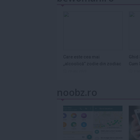
Care este cea mai
Ghid 
„alcoolică” zodie din zodiac
Cum S
și de ce...
Legum
29 dec 2025
3 s
noobz.ro