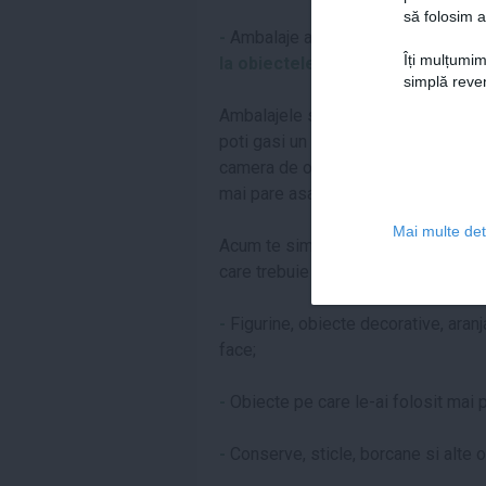
să folosim a
-
Ambalaje ale elecronicelor si elect
Îți mulțumim
la obiectele de prisos
simplă reven
Ambalajele si uneltele pentru casa l
poti gasi un loc in mansarda. Valize
camera de oaspeti. Consulta lista cu
mai pare asa de greu si zambetul ti
Mai multe deta
Acum te simti plina de energie si cap
care trebuie sa renunti:
-
Figurine, obiecte decorative, aranj
face;
-
Obiecte pe care le-ai folosit mai pu
-
Conserve, sticle, borcane si alte o