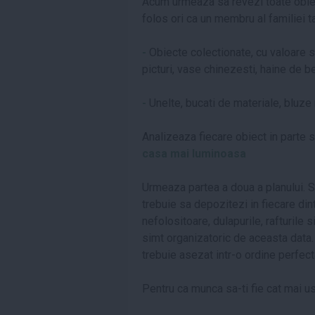
Acum urmeaza sa revezi toate obiect
folos ori ca un membru al familiei t
-
Obiecte colectionate, cu valoare se
picturi, vase chinezesti, haine de b
-
Unelte, bucati de materiale, bluze n
Analizeaza fiecare obiect in parte s
casa mai luminoasa
Urmeaza partea a doua a planului. St
trebuie sa depozitezi in fiecare di
nefolositoare, dulapurile, rafturile 
simt organizatoric de aceasta data. 
trebuie asezat intr-o ordine perfect
Pentru ca munca sa-ti fie cat mai us