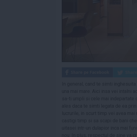
In general, cand te simti inghesuita i
una mai mare. Aici insa vei intalni a
sa-ti umpli si cele mai indepartate c
ales daca te simti legata de ea prin
lucrurile, in scurt timp vei avea mai 
castigi timp si sa scapi de bani chel
uitasei intr-un dulapior inca mai fu
nou. In plus, respectul de sine va c