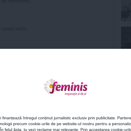
e de Halloween;
, caiete vechi;
uri, patine, echipament de camping);
Ne
 de sah);
caune, lenjerie pentru invitati, fete de masa);
Cel
muri precum si bureti;
i finanțează întregul conținut jurnalistic exclusiv prin publicitate. Partene
hnologii precum cookie-urile de pe website-ul nostru pentru a personali
Az
ina;
 În felul ăsta, tu vezi reclame mai relevante. Prin acceptarea cookie-urilo