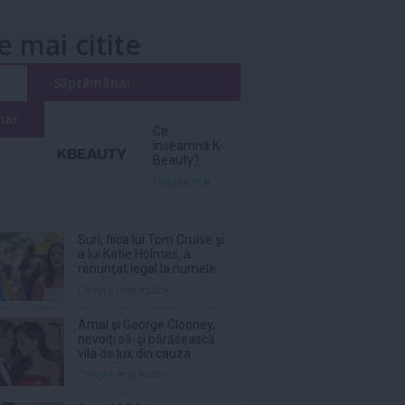
e mai citite
i
Săptămânal
nar
Ce
înseamnă K-
Beauty?
Citeşte mai
Suri, fiica lui Tom Cruise şi
a lui Katie Holmes, a
renunţat legal la numele
tatălui ei
Citeşte mai mult»
Amal şi George Clooney,
nevoiţi să-şi părăsească
vila de lux din cauza
incendiilor
Citeşte mai mult»