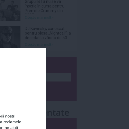
Grupul BTS nu se va
înscrie în cursa pentru
Premiile Grammy din
2027
Citeşte mai mult»
DJ Kavinsky, cunoscut
pentru piesa „Nightcall”, a
decedat la vârsta de 50
de ani
Citeşte mai mult»
wsletter
e mai comentate
rii noștri
za reclamele
i
Săptămânal
r, ne ajuți