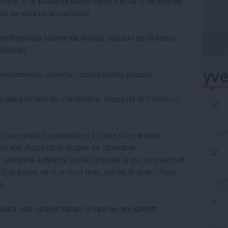
ele. S-ar putea ca unele dintre ele sa-ti fie inca de
ale sa vrea sa le pastreze.
ntimentala (caiete de scoala, cadouri de la bunici,
ebelusi);
yve
eterminate, cuverturi, colivii pentru pasari).
i, daca nimeni nu-l revendica, scapa de el.
Pentru o
Citeş
ii ce spatii disponibile ai in casa si ce anume
ntre ele. Acum ca ai scapat de obiectele
si sertarele asteapta sa fie umplute la loc, cu mai mult
S-ar putea sa-ti ia ceva timp, dar nu te grabi! Totul
Citeş
a.
oara, iata cateva trucuri la care ne-am gandit: