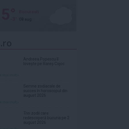
5°
Bucuresti
-3°
08 aug
.ro
Andreea Popescu îl
lovește pe Rareș Cojoc
te mai mult»
Semne zodiacale de
succes în horoscopul din
august 2026
te mai mult»
Trei zodii care
redescoperă bucuria pe 2
august 2026