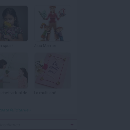
m spus?
Ziua Mamei
uchet virtual de
La multi ani!
toate felicitările »