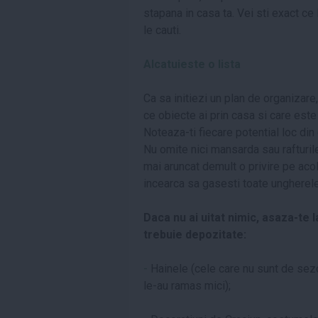
stapana in casa ta. Vei sti exact ce 
le cauti.
Alcatuieste o lista
Ca sa initiezi un plan de organizare, 
ce obiecte ai prin casa si care este l
Noteaza-ti fiecare potential loc din
Nu omite nici mansarda sau rafturile
mai aruncat demult o privire pe aco
incearca sa gasesti toate ungherele 
Daca nu ai uitat nimic, asaza-te l
trebuie depozitate:
-
Hainele (cele care nu sunt de sezon
le-au ramas mici);