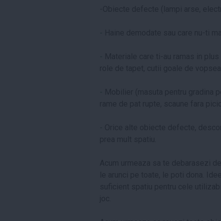
-Obiecte defecte (lampi arse, elect
-
Haine demodate sau care nu-ti mai
-
Materiale care ti-au ramas in plus 
role de tapet, cutii goale de vopsea
-
Mobilier (masuta pentru gradina p
rame de pat rupte, scaune fara picioar
-
Orice alte obiecte defecte, descom
prea mult spatiu.
Acum urmeaza sa te debarasezi de 
le arunci pe toate, le poti dona. Ide
suficient spatiu pentru cele utilizab
joc.