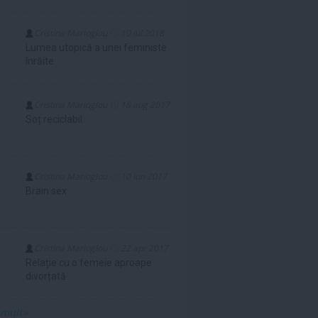
Cristina Marioglou
10 iul 2018
Lumea utopică a unei feministe
înrăite
Cristina Marioglou
18 aug 2017
Soț reciclabil
Cristina Marioglou
10 iun 2017
Brain sex
Cristina Marioglou
22 apr 2017
Relație cu o femeie aproape
divorțată
 mult»