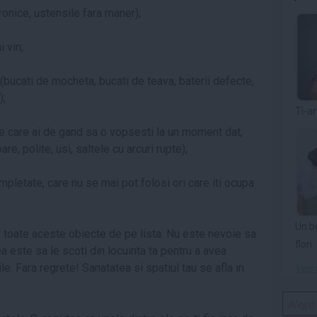
ronice, ustensile fara maner);
 vin;
(bucati de mocheta, bucati de teava, baterii defecte,
);
Ti-a
e care ai de gand sa o vopsesti la un moment dat,
e, polite, usi, saltele cu arcuri rupte);
pletate, care nu se mai pot folosi ori care iti ocupa
Un b
toate aceste obiecte de pe lista. Nu este nevoie sa
flori
ea este sa le scoti din locuinta ta pentru a avea
ile. Fara regrete! Sanatatea si spatiul tau se afla in
Vezi 