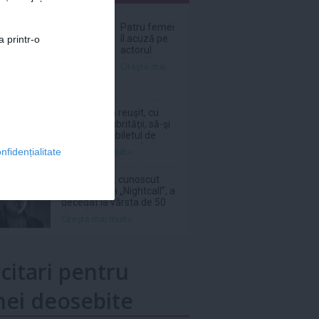
nar
Patru femei
îl acuză pe
a printr-o
actorul
Jared Leto
Citeşte mai
de agresiuni
sexuale
O italiancă a reuşit, cu
ajutorul salubrităţii, să-şi
recupereze biletul de
loterie în valoare de 1
Citeşte mai mult»
nfidențialitate
milion de euro aruncat la
gunoi
DJ Kavinsky, cunoscut
pentru piesa „Nightcall”, a
decedat la vârsta de 50
de ani
Citeşte mai mult»
icitari pentru
ei deosebite