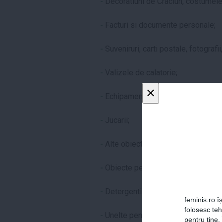
-
Decoratiuni de Craciun, costumel
-
Facturi si documente personale;
-
Suveniruri, carti postale, fotografii
-
Valizele de calatorie;
×
-
Echipament sportiv (biciclete, ski
-
Jucarii;
-
Alte obiecte (masina de cusut, joc
-
Obiecte pentru petreceri (vesela, s
-
Detergenti de curatat covoare, gea
feminis.ro îș
folosesc te
-
Unelte pentru casa, gradina si mas
pentru tine.