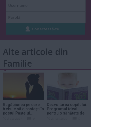
Alte articole din
Familie
Rugăciunea pe care
Dezvoltarea copilului:
trebuie să o rostești în
Programul ideal
postul Paștelui....
pentru o sănătate de
fier
5 apr 2021
0
21 oct 2020
0