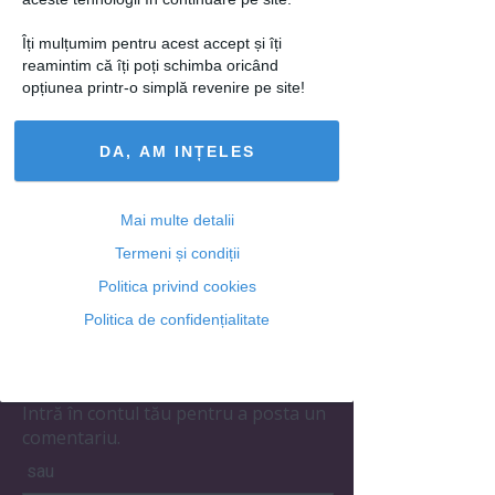
Articole similare
Îți mulțumim pentru acest accept și îți
reamintim că îți poți schimba oricând
opțiunea printr-o simplă revenire pe site!
DA, AM INȚELES
FRUMUSETE
Cum să scapi de
vârfurile despicate.
Mai multe detalii
Măști pentru păr ars
de...
Termeni și condiții
Politica privind cookies
Politica de confidențialitate
Adaugă un comentariu
Intră în contul tău pentru a posta un
comentariu.
sau