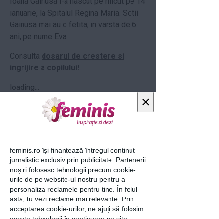
Ioana Gainusa l-a nascut pe micut pe 14
ianuarie, la Spitalul Regina Maria. Sotii
Gainusa mai au o fetita, in varsta de 6
ani, pe nume Eva.
Consulta
dosarul de crestere si
ingrijire a copilului!
loading...
×
Articolul următor
feminis.ro își finanțează întregul conținut
jurnalistic exclusiv prin publicitate. Partenerii
noștri folosesc tehnologii precum cookie-
urile de pe website-ul nostru pentru a
personaliza reclamele pentru tine. În felul
Ti-a placut acest articol? Urmareste-ne
ăsta, tu vezi reclame mai relevante. Prin
si pe
FACEBOOK
acceptarea cookie-urilor, ne ajuți să folosim
aceste tehnologii în continuare pe site.