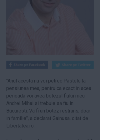
"Anul acesta nu voi petrec Pastele la
pensiunea mea, pentru ca exact in acea
perioada voi avea botezul fiului meu
Andrei Mihai si trebuie sa fiu in
Bucuresti. Va fi un botez restrans, doar
in familie", a declarat Gainusa, citat de
Libertatea.ro.