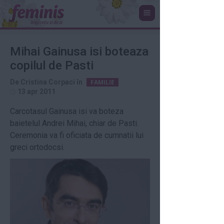
Mihai Gainusa isi boteaza
copilul de Pasti
De
Cristina Corpaci
în
FAMILIE
13 apr 2011
Carcotasul Gainusa isi va boteza
baietelul Andrei Mihai, chiar de Pasti.
Ceremonia va fi oficiata de cumnatii lui
greci ortodocsi.