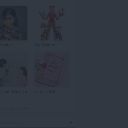
m spus?
Ziua Mamei
uchet virtual de
La multi ani!
toate felicitările »