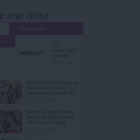
e mai citite
i
Săptămânal
nar
Ce
înseamnă K-
Beauty?
Citeşte mai
Suri, fiica lui Tom Cruise şi
a lui Katie Holmes, a
renunţat legal la numele
tatălui ei
Citeşte mai mult»
Amal şi George Clooney,
nevoiţi să-şi părăsească
vila de lux din cauza
incendiilor
Citeşte mai mult»