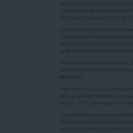
care ia in calcul principalii factori 
chestionati si-au calculat varsta ini
inima mai tanara decat varsta lor cr
Intrebati care este, in opinia lor,
cea
scopul reducerii riscului cardiovas
schimbarea cea mai eficienta este
cu grasimile polinesaturate Om
Medicii respondenti au marturisit, 
fac cel mai frecvent. 40% dintre a
dulciurilor
.
Cand vine vorba de alimentele gras
unt sau grasimi animale
. Acestia
pestele (77%) sau margarinele tarti
Respondentii aleg margarine tartinab
chestionati declara ca ar recomanda 
destinate mentinerii colesterolului 