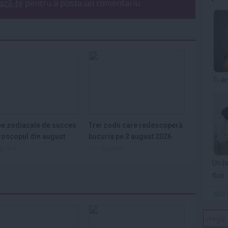
ază-te
pentru a posta un comentariu.
Ti-a
e zodiacale de succes
Trei zodii care redescoperă
roscopul din august
bucuria pe 2 august 2026
ug 2026
1 aug 2026
Un b
flori
Vezi 