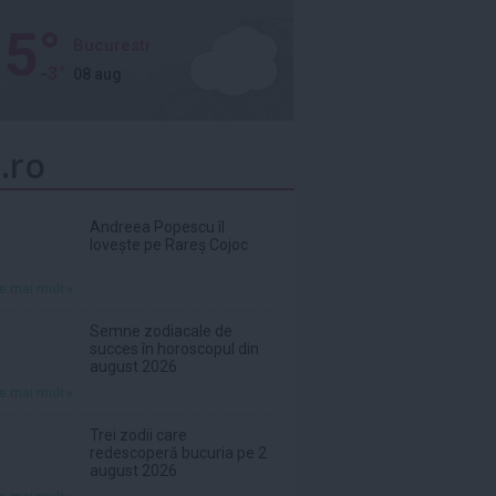
5°
Bucuresti
-3°
08 aug
.ro
Andreea Popescu îl
lovește pe Rareș Cojoc
te mai mult»
Semne zodiacale de
succes în horoscopul din
august 2026
te mai mult»
Trei zodii care
redescoperă bucuria pe 2
august 2026