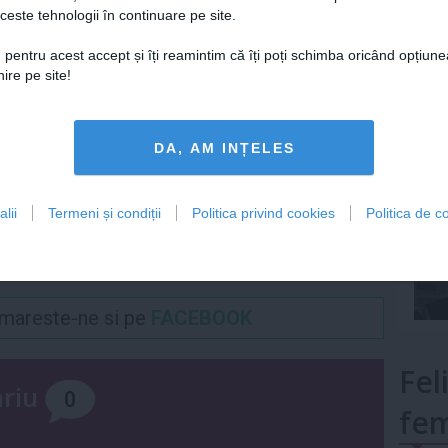
Articolul următor
ceste tehnologii în continuare pe site.
Lu
Invata sa combati astenia
 pentru acest accept și îți reamintim că îți poți schimba oricând opțiune
de primavara prin 4
ire pe site!
metode simple
mult»
DA, AM INȚELES
lii
Termeni și condiții
Politica privind cookies
Politica de co
Urmareste-ne si pe
FACEBOOK
Fel
ariu
0
fem