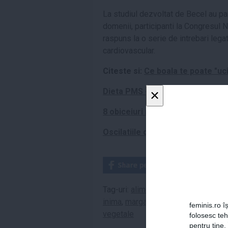
La studiul dezvoltat de Becel au par
domenii, participanti la Congresul N
raspuns la o serie de intrebari legat
cardiovascular.
Citeste si:
Ce boala te poate "uci
×
Dieta PMS - Invata sa tii in fra
8 obiceiuri nocive de zi cu zi, ca
Oscilatiile de temperatura te af
Tag-uri:
alimentatie
,
becel
,
bolile c
inima
,
margarine
,
medici
,
omega 3
,
feminis.ro îș
vegetale
folosesc te
pentru tine.