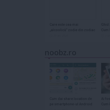
Care este cea mai
Ghid 
„alcoolică” zodie din zodiac
Cum S
și de ce...
Legum
29 dec 2025
3 s
noobz.ro
Cum dai share location de
Ai fo
pe smartphone-ul Android
Cum î
21 ian 2017
2 m