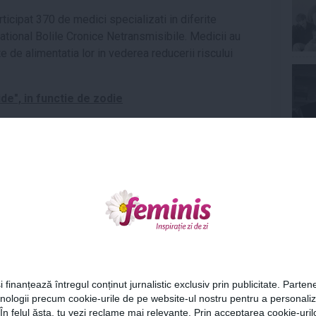
ticipat 370 de medici specializati in diferite
ational Bolile Cronice Netransmisibile. Medicii au
e de alimentatia lor in vederea reducerii riscului
de", in functie de zodie
u sindromul premenstrual
Ne
re iti dau dureri de spate
ecteaza? Iata ce se intampla in corpul tau
ronice netransmisibile
,
congres
,
dulciuri
,
grasimi
,
Cel
omega 6
,
sanatate
,
sanatatea inimii
,
studiu
,
uleiuri
i finanțează întregul conținut jurnalistic exclusiv prin publicitate. Partene
hnologii precum cookie-urile de pe website-ul nostru pentru a personali
Az
 În felul ăsta, tu vezi reclame mai relevante. Prin acceptarea cookie-urilo