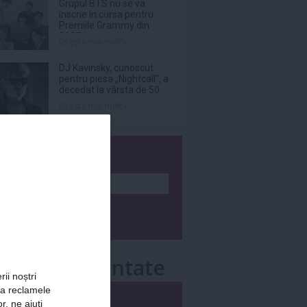
Grupul BTS nu se va
înscrie în cursa pentru
Premiile Grammy din
2027
Citeşte mai mult»
DJ Kavinsky, cunoscut
pentru piesa „Nightcall”, a
decedat la vârsta de 50
de ani
Citeşte mai mult»
wsletter
e mai comentate
rii noștri
za reclamele
i
Săptămânal
r, ne ajuți