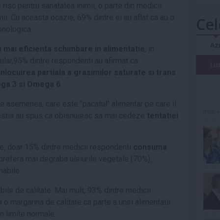
de risc pentru sanatatea inimii, o parte din medicii
mii. Cu aceasta ocazie, 69% dintre ei au aflat ca au o
Cel
onologica.
Az
 mai eficienta schimbare in alimentatie
, in
cular,95% dintre respondenti au afirmat ca
Lu
inlocuirea partiala a grasimilor saturate si trans
ega 3 si Omega 6
.
de asemenea, care este "pacatul" alimentar pe care il
mult»
cestia au spus ca obisnuiesc sa mai cedeze
tentatiei
e, doar 15% dintre medicii respondenti
consuma
 prefera mai degraba uleiurile vegetale (70%),
nabile.
ile de calitate. Mai mult, 93% dintre medicii
o margarina de calitate ca parte a unei alimentatii
in limite normale.