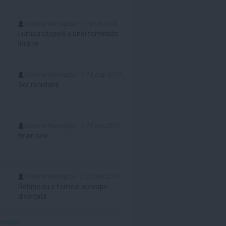
Cristina Marioglou
10 iul 2018
Lumea utopică a unei feministe
înrăite
Cristina Marioglou
18 aug 2017
Soț reciclabil
Cristina Marioglou
10 iun 2017
Brain sex
Cristina Marioglou
22 apr 2017
Relație cu o femeie aproape
divorțată
 mult»