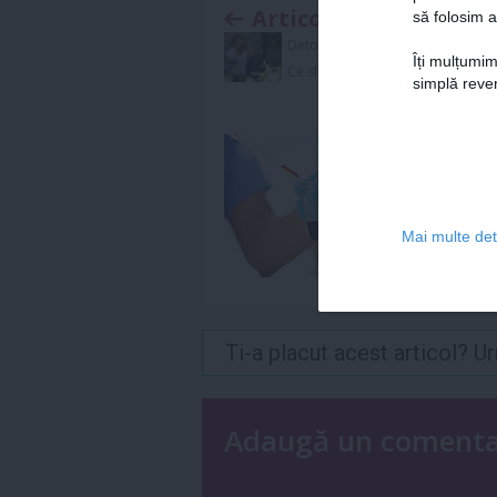
Articolul anterior
să folosim a
Detox pentru casa si birou:
Îți mulțumim
Ce sfaturi ne dau vedetele
simplă reven
Mai multe deta
Ti-a placut acest articol? 
Adaugă un coment