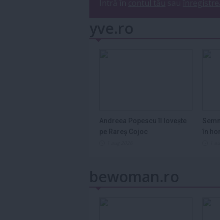
Intră în
contul tău
sau
înregistre
yve.ro
Andreea Popescu îl lovește
Semn
pe Rareș Cojoc
în ho
2026
1 aug 2026
1 a
bewoman.ro