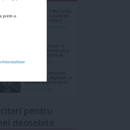
nar
Patru femei
îl acuză pe
a printr-o
actorul
Jared Leto
Citeşte mai
de agresiuni
sexuale
O italiancă a reuşit, cu
ajutorul salubrităţii, să-şi
recupereze biletul de
loterie în valoare de 1
Citeşte mai mult»
nfidențialitate
milion de euro aruncat la
gunoi
DJ Kavinsky, cunoscut
pentru piesa „Nightcall”, a
decedat la vârsta de 50
de ani
Citeşte mai mult»
icitari pentru
ei deosebite