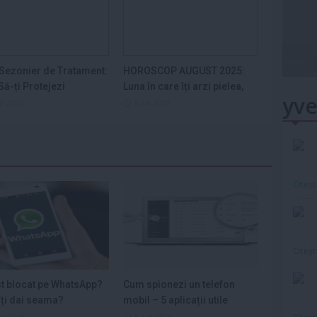
Sezonier de Tratament:
HOROSCOP AUGUST 2025:
ă-ți Protejezi
Luna în care îți arzi pielea,
yve
ele din...
nervii și...
ep 2025
9 iun 2025
Citeş
Citeş
st blocat pe WhatsApp?
Cum spionezi un telefon
ți dai seama?
mobil – 5 aplicații utile
ar 2016
6 aug 2015