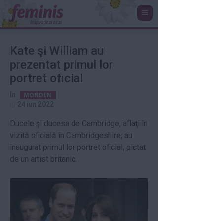
Kate şi William au
prezentat primul lor
portret oficial
În
MONDEN
24 iun 2022
Ducele şi ducesa de Cambridge, aflaţi în
vizită oficială în Cambridgeshire, au
inaugurat primul lor portret oficial, pictat
de un artist britanic.