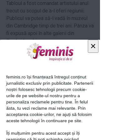
Tabloul a fost comandat artistului anul
trecut cu scopul de a-l oferi regiunii.
Publicul va putea să-l vadă în muzeul
din Cambridge timp de trei ani. Pânza va
fi expusă apoi în alte galerii din
Cambridgeshire.
×
Delighted to see this new portrait
unveiled at the
@FitzMuseum_UK
in
Cambridge today!
feminis.ro își finanțează întregul conținut
jurnalistic exclusiv prin publicitate. Partenerii
loading...
noștri folosesc tehnologii precum cookie-
urile de pe website-ul nostru pentru a
personaliza reclamele pentru tine. În felul
ăsta, tu vezi reclame mai relevante. Prin
acceptarea cookie-urilor, ne ajuți să folosim
Articolul următor
aceste tehnologii în continuare pe site.
Îți mulțumim pentru acest accept și îți
reamintim că îți poți schimba oricând