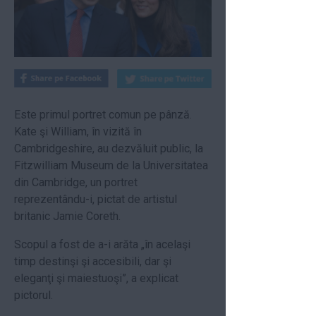
Este primul portret comun pe pânză.
Kate şi William, în vizită în
Cambridgeshire, au dezvăluit public, la
Fitzwilliam Museum de la Universitatea
din Cambridge, un portret
reprezentându-i, pictat de artistul
britanic Jamie Coreth.
Scopul a fost de a-i arăta „în acelaşi
timp destinşi şi accesibili, dar şi
eleganţi şi maiestuoşi”, a explicat
pictorul.