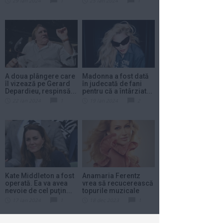
29 ian 2024
1
25 ian 2024
1
A doua plângere care
Madonna a fost dată
îl vizează pe Gerard
în judecată de fani
Depardieu, respinsă...
pentru că a întârziat...
22 ian 2024
1
19 ian 2024
2
Kate Middleton a fost
Anamaria Ferentz
operată. Ea va avea
vrea să recucerească
nevoie de cel puţin...
topurile muzicale
din...
17 ian 2024
1
18 dec 2023
1