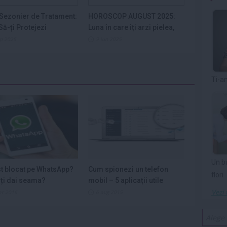
Sezonier de Tratament:
HOROSCOP AUGUST 2025:
ă-ți Protejezi
Luna în care îți arzi pielea,
ele din...
nervii și...
ep 2025
9 iun 2025
Ti-a
Un b
st blocat pe WhatsApp?
Cum spionezi un telefon
flori
ți dai seama?
mobil – 5 aplicații utile
Vezi 
ar 2016
6 aug 2015