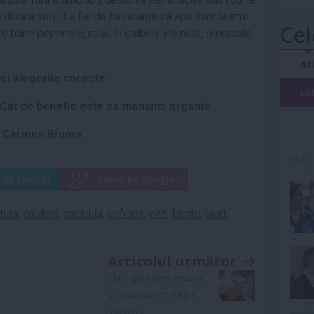
durata verii. La fel de hidratante ca apa sunt iaurtul
Cel
rte bune pepenele, rosu si galben, visinele, piersicile,
Az
ci alegerile corecte
Lu
 Cat de benefic este sa mananci organic
da Carmen Bruma
mult»
tura
,
caldura
,
canicula
,
cofeina
,
evz
,
fructe
,
iaurt
,
Articolul următor
Chirurgia Minim Invaziva,
un nou val in chirurgia
moderna