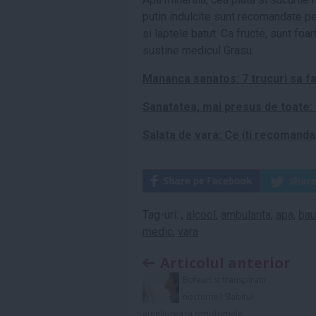
putin indulcite sunt recomandate pe 
si laptele batut. Ca fructe, sunt foa
sustine medicul Grasu.
Mananca sanatos: 7 trucuri sa fa
Sanatatea, mai presus de toate:
Salata de vara: Ce iti recoman
Tag-uri:
,
alcool
,
ambulanta
,
apa
,
bau
medic
,
vara
Articolul anterior
Bufeuri si transpiratii
nocturne? Slabitul
amelioreaza simptomele