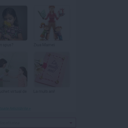
m spus?
Ziua Mamei
uchet virtual de
La multi ani!
toate felicitările »