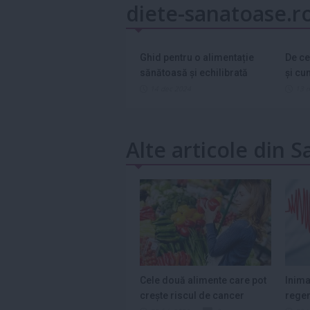
diete-sanatoase.r
Ghid pentru o alimentație
De ce
sănătoasă și echilibrată
și cu
asta?
14 dec 2024
13 
Alte articole din 
Cele două alimente care pot
Inima
crește riscul de cancer
regen