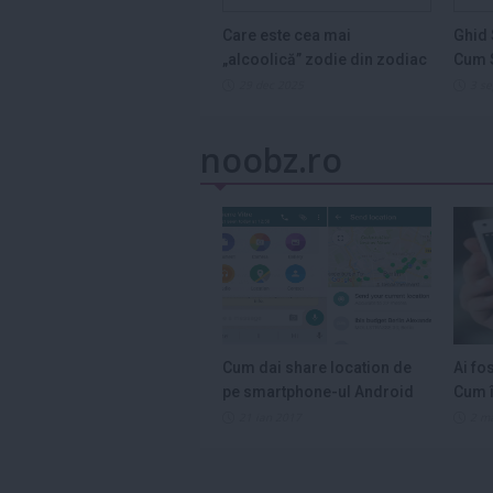
Care este cea mai
Ghid 
„alcoolică” zodie din zodiac
Cum S
și de ce...
Legum
29 dec 2025
3 s
noobz.ro
Cum dai share location de
Ai fo
pe smartphone-ul Android
Cum î
21 ian 2017
2 m