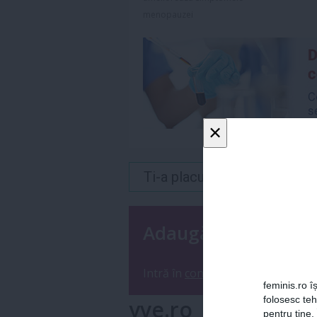
menopauzei
×
Ti-a placut acest articol? 
Adaugă un coment
Intră în
contul tău
sau
înregistre
feminis.ro îș
folosesc te
yve.ro
pentru tine.