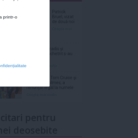
nar
Patrick
Bruel, vizat
a printr-o
de două noi
plângeri
Citeşte mai
pentru viol și
agresiune
sexuală
Vanessa Paradis și
Samuel Benchetrit s-au
despărțit
Citeşte mai mult»
nfidențialitate
Suri, fiica lui Tom Cruise şi
a lui Katie Holmes, a
renunţat legal la numele
tatălui ei
Citeşte mai mult»
icitari pentru
ei deosebite