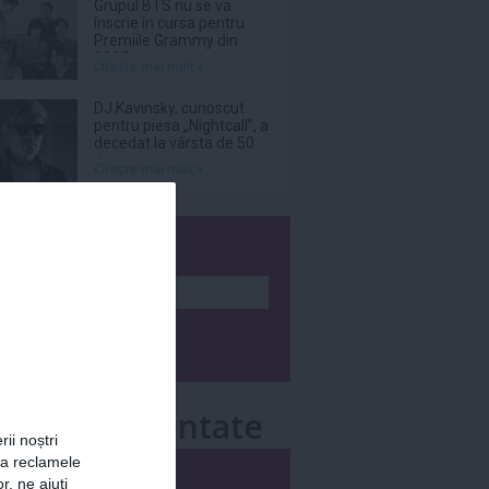
Grupul BTS nu se va
înscrie în cursa pentru
Premiile Grammy din
2027
Citeşte mai mult»
DJ Kavinsky, cunoscut
pentru piesa „Nightcall”, a
decedat la vârsta de 50
de ani
Citeşte mai mult»
wsletter
e mai comentate
rii noștri
za reclamele
i
Săptămânal
r, ne ajuți