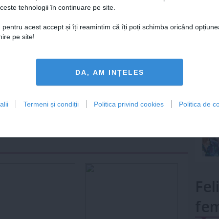
ceste tehnologii în continuare pe site.
Lu
 pentru acest accept și îți reamintim că îți poți schimba oricând opțiune
ire pe site!
mult»
DA, AM INȚELES
e zodiacale de succes
Trei zodii care redescoperă
roscopul din august
bucuria pe 2 august 2026
lii
Termeni și condiții
Politica privind cookies
Politica de co
ug 2026
1 aug 2026
Fel
fem