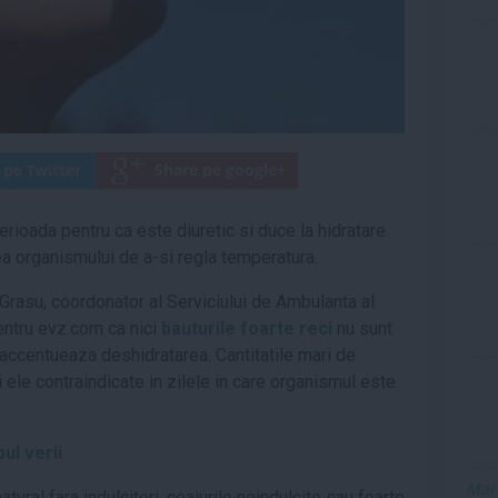
erioada pentru ca este diuretic si duce la hidratare.
ea organismului de a-si regla temperatura.
 Grasu, coordonator al Serviciului de Ambulanta al
pentru evz.com ca nici
bauturile foarte reci
nu sunt
accentueaza deshidratarea. Cantitatile mari de
 ele contraindicate in zilele in care organismul este
ul verii
Mai
atural fara indulcitori, ceaiurile neindulcite sau foarte