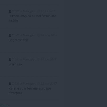
Cristina Marioglou
10 iul 2018
Lumea utopică a unei feministe
înrăite
Cristina Marioglou
18 aug 2017
Soț reciclabil
Cristina Marioglou
10 iun 2017
Brain sex
Cristina Marioglou
22 apr 2017
Relație cu o femeie aproape
divorțată
 mult»