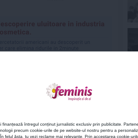
Ne
Urmareste-ne si pe
FACEBOOK
ariu
0
Cel
ază-te
pentru a posta un comentariu.
i finanțează întregul conținut jurnalistic exclusiv prin publicitate. Partene
hnologii precum cookie-urile de pe website-ul nostru pentru a personali
Az
 În felul ăsta, tu vezi reclame mai relevante. Prin acceptarea cookie-urilo