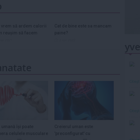
o
 vrem să ardem calorii
Cat de bine este sa mancam
m reușim să facem
paine?
mai 2021
3 noi 2020
yve
Sanatate
Citeş
Citeş
 umană își poate
Creierul uman este
era celulele musculare
'preconfigurat' cu