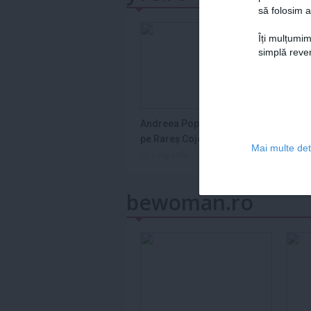
să folosim a
Îți mulțumim
simplă reven
Andreea Popescu îl lovește
Semn
pe Rareș Cojoc
în ho
Mai multe deta
2026
1 aug 2026
1 a
bewoman.ro