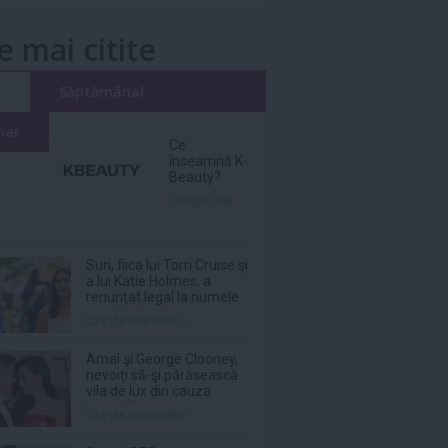
e mai citite
i
Săptămânal
nar
Ce
înseamnă K-
Beauty?
Citeşte mai
Suri, fiica lui Tom Cruise şi
a lui Katie Holmes, a
renunţat legal la numele
tatălui ei
Citeşte mai mult»
Amal şi George Clooney,
nevoiţi să-şi părăsească
vila de lux din cauza
incendiilor
Citeşte mai mult»