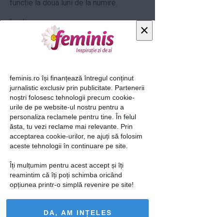
functie la doua luni de la numire.
loading...
×
Articolul următor
feminis.ro își finanțează întregul conținut
jurnalistic exclusiv prin publicitate. Partenerii
noștri folosesc tehnologii precum cookie-
urile de pe website-ul nostru pentru a
personaliza reclamele pentru tine. În felul
Ti-a placut acest articol? Urmareste-ne
ăsta, tu vezi reclame mai relevante. Prin
acceptarea cookie-urilor, ne ajuți să folosim
si pe
FACEBOOK
aceste tehnologii în continuare pe site.
Îți mulțumim pentru acest accept și îți
Adaugă un comentariu
reamintim că îți poți schimba oricând
opțiunea printr-o simplă revenire pe site!
Intră în contul tău pentru a posta un
comentariu.
DA, AM INȚELES