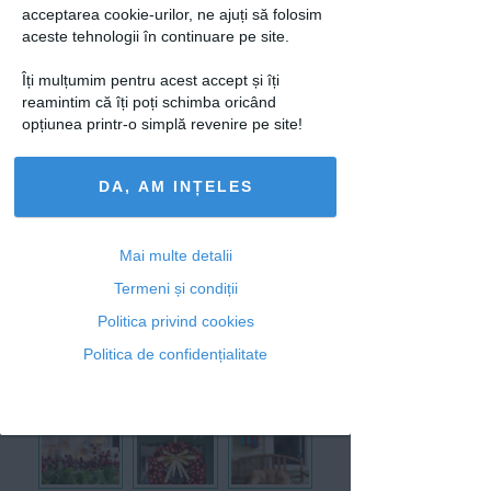
acceptarea cookie-urilor, ne ajuți să folosim
aceste tehnologii în continuare pe site.
Decoratiuni de
Îți mulțumim pentru acest accept și îți
exterior
reamintim că îți poți schimba oricând
opțiunea printr-o simplă revenire pe site!
DA, AM INȚELES
Mai multe detalii
Termeni și condiții
Politica privind cookies
Politica de confidențialitate