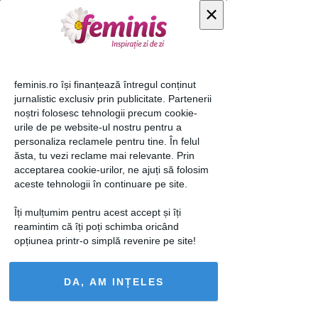
×
Foto 8 din " Decoratiuni
feminis.ro își finanțează întregul conținut
de exterior "
jurnalistic exclusiv prin publicitate. Partenerii
noștri folosesc tehnologii precum cookie-
urile de pe website-ul nostru pentru a
personaliza reclamele pentru tine. În felul
ăsta, tu vezi reclame mai relevante. Prin
acceptarea cookie-urilor, ne ajuți să folosim
aceste tehnologii în continuare pe site.
Îți mulțumim pentru acest accept și îți
reamintim că îți poți schimba oricând
opțiunea printr-o simplă revenire pe site!
DA, AM INȚELES
« Imaginea anterioară
Imaginea următoare »