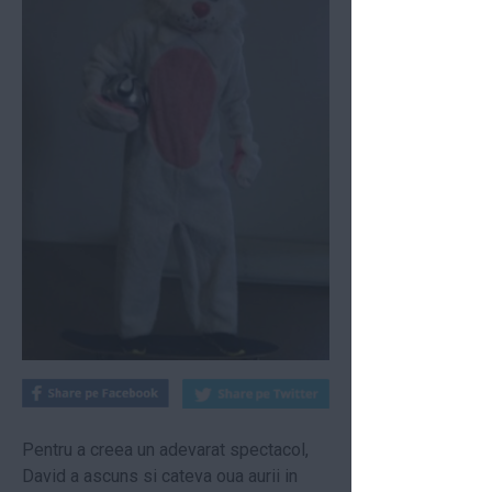
Pentru a creea un adevarat spectacol,
David a ascuns si cateva oua aurii in