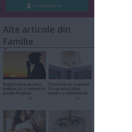
Alte articole din
Familie
Rugăciunea pe care
Dezvoltarea copilului:
trebuie să o rostești în
Programul ideal
postul Paștelui....
pentru o sănătate de
fier
5 apr 2021
0
21 oct 2020
0