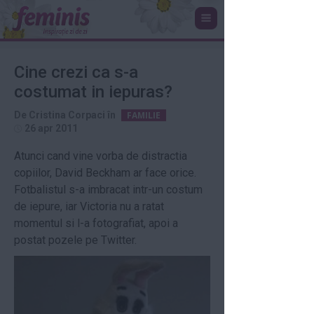
Cine crezi ca s-a
costumat in iepuras?
De
Cristina Corpaci
în
FAMILIE
26 apr 2011
Atunci cand vine vorba de distractia
copiilor, David Beckham ar face orice.
Fotbalistul s-a imbracat intr-un costum
de iepure, iar Victoria nu a ratat
momentul si l-a fotografiat, apoi a
postat pozele pe Twitter.