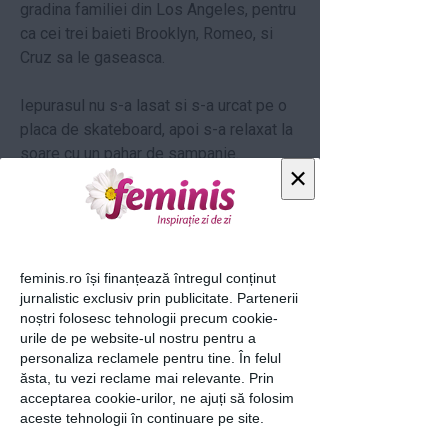
gradina familiei din Los Angeles, pentru
ca cei trei baieti Brooklyn, Romeo, si
Cruz sa le gaseasca.
Iepurasul nu s-a lasat si s-a urcat pe o
placa de skateboard, apoi s-a relaxat la
soare cu un pahar de sampanie.
×
Sotii Beckham urmeaza sa devina
parinti pentru a patra oara, in vara
acestui an.
feminis.ro își finanțează întregul conținut
jurnalistic exclusiv prin publicitate. Partenerii
Consulta si
dosarul de crestere a
noștri folosesc tehnologii precum cookie-
copilului!
urile de pe website-ul nostru pentru a
personaliza reclamele pentru tine. În felul
loading...
ăsta, tu vezi reclame mai relevante. Prin
acceptarea cookie-urilor, ne ajuți să folosim
aceste tehnologii în continuare pe site.