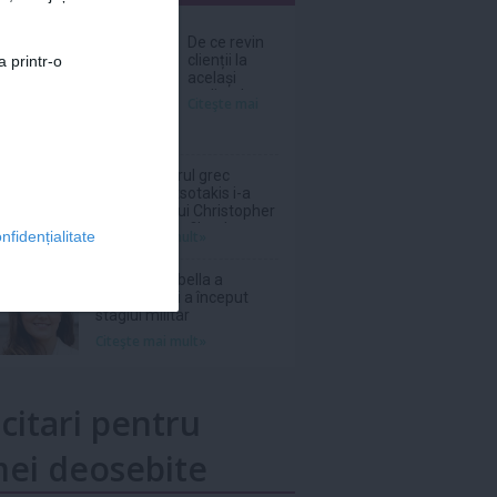
nar
De ce revin
clienții la
a printr-o
același
atelier de
Citeşte mai
bijuterii
personalizate?
Prim-ministrul grec
Kyriakos Mitsotakis i-a
„mulţumit” lui Christopher
Nolan pentru filmul
Citeşte mai mult»
nfidențialitate
„Odiseea”
Prințesa Isabella a
Danemarcei a început
stagiul militar
Citeşte mai mult»
icitari pentru
ei deosebite