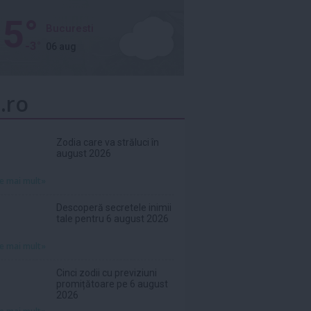
5°
Bucuresti
-3°
06 aug
.ro
Zodia care va străluci în
august 2026
te mai mult»
Descoperă secretele inimii
tale pentru 6 august 2026
te mai mult»
Cinci zodii cu previziuni
promițătoare pe 6 august
2026