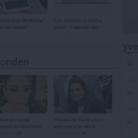
st blocat pe WhatsApp?
Cum spionezi un telefon
ți dai seama?
mobil – 5 aplicații utile
ar 2016
6 aug 2015
yve
 Monden
Citeş
Citeş
 Roman, mesaj
Prinţesa de Wales a fost
onant de Valentine's
externată şi se află la
„Sărbătoresc...
domiciliul...
eb 2024
0
29 ian 2024
1