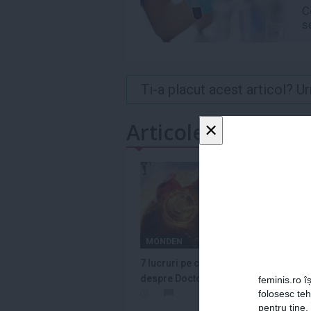
Ti-a placut acest articol? 
×
Articole similare
MONDEN
LIFE
7 lucruri pe care nu le ştiai
12 fi
despre Doctor Strange
să le
feminis.ro îș
folosesc te
pentru tine.