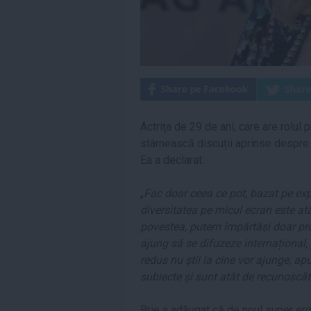
Actrița de 29 de ani, care are rolul 
stârnească discuții aprinse despre d
Ea a declarat:
„
Fac doar ceea ce pot, bazat pe exp
diversitatea pe micul ecran este a
povestea, putem împărtăși doar pro
ajung să se difuzeze internațional, 
redus nu știi la cine vor ajunge, ap
subiecte și sunt atât de recunoscăto
Brie a adăugat că de noul super erou