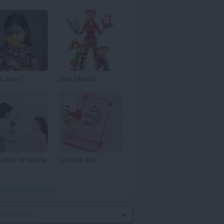
m spus?
Ziua Mamei
uchet virtual de
La multi ani!
toate felicitările »