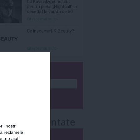
DJ Kavinsky, cunoscut
pentru piesa „Nightcall”, a
decedat la vârsta de 50
de ani
Citeşte mai mult»
Ce înseamnă K-Beauty?
Citeşte mai mult»
wsletter
e mai comentate
rii noștri
za reclamele
i
Săptămânal
r, ne ajuți