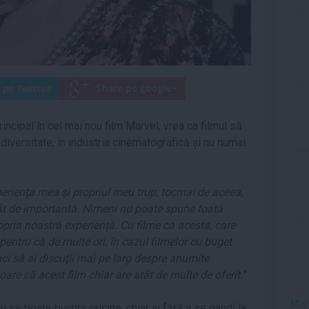
principal în cel mai nou film Marvel, vrea ca filmul să
iversitate, în industria cinematografică și nu numai.
eriența mea și propriul meu trup, tocmai de aceea,
tât de importantă. Nimeni nu poate spune toată
pria noastră experiență. Cu filme ca acesta, care
pentru că de multe ori, în cazul filmelor cu buget
uci să ai discuții mai pe larg despre anumite
are că acest film chiar are atât de multe de oferit.
”
Mai
 se poate bucura oricine, chiar și fără a se gândi la