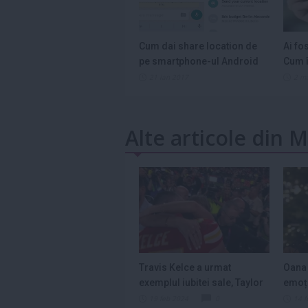
Cum dai share location de
Ai fo
pe smartphone-ul Android
Cum î
21 ian 2017
2 m
Alte articole din
Travis Kelce a urmat
Oana
exemplul iubitei sale, Taylor
emoți
Swift, şi a...
Day: 
19 feb 2024
0
14 f