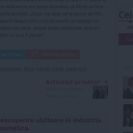
e la Hollywood are totuși încredere că filmul va face
Cel
umite privințe: „
Dacă vrei doar să te bucuri de film,
specte despre care cred că merită să vorbești cu
Az
 despre așa ceva, despre toate metaforele dintr-un
tfel nu te-ai fi gândit.
”
Lu
mult»
diversitate
,
filme
,
marvel
,
oscar
,
super eroi
Articolul următor
Sophie Turner despre
relația cu Joe Jonas