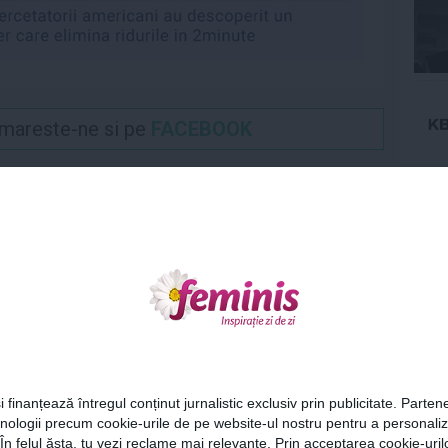
Urmareste-ne si pe
FACEBOOK
Ne
STYLE
MONDEN
Cel
lme pe care abia aștepți
Vezi care este părerea lui
 vezi în 2019
Charlize Theron despre
i finanțează întregul conținut jurnalistic exclusiv prin publicitate. Partene
Black Panther
hnologii precum cookie-urile de pe website-ul nostru pentru a personali
Az
 În felul ăsta, tu vezi reclame mai relevante. Prin acceptarea cookie-urilo