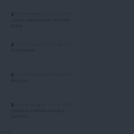
Cristina Marioglou
10 iul 2018
Lumea utopică a unei feministe
înrăite
Cristina Marioglou
18 aug 2017
Soț reciclabil
Cristina Marioglou
10 iun 2017
Brain sex
Cristina Marioglou
22 apr 2017
Relație cu o femeie aproape
divorțată
 mult»