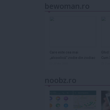
bewoman.ro
Care este cea mai
Ghid 
„alcoolică” zodie din zodiac
Cum S
și de ce...
Legum
29 dec 2025
3 s
noobz.ro