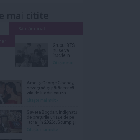
e mai citite
i
Săptămânal
nar
Grupul BTS
nu se va
înscrie în
cursa pentru
Citeşte mai
Premiile
Grammy din
2027
Amal şi George Clooney,
nevoiţi să-şi părăsească
vila de lux din cauza
incendiilor
Citeşte mai mult»
Saveta Bogdan, indignată
de prețurile uriașe de pe
litoral, în 2026: „Scump și
prost!”
Citeşte mai mult»