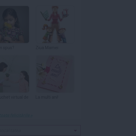
m spus?
Ziua Mamei
uchet virtual de
La multi ani!
toate felicitările »