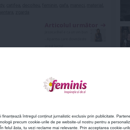
dy
,
catifea
,
decolteu
,
feminin
,
gafa
,
maneci
,
material
,
mentara
,
zgarda
Articolul următor
Jessica Biel e ca un vin bun
- Aparitia care dovedeste
acest lucru!
Ne
Cel
Urmareste-ne si pe
FACEBOOK
i finanțează întregul conținut jurnalistic exclusiv prin publicitate. Partene
hnologii precum cookie-urile de pe website-ul nostru pentru a personali
Az
 În felul ăsta, tu vezi reclame mai relevante. Prin acceptarea cookie-urilo