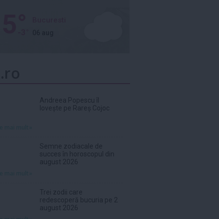
5°
Bucuresti
-3°
06 aug
.ro
Andreea Popescu îl
lovește pe Rareș Cojoc
te mai mult»
Semne zodiacale de
succes în horoscopul din
august 2026
te mai mult»
Trei zodii care
redescoperă bucuria pe 2
august 2026