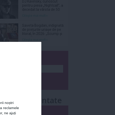
DJ Kavinsky, cunoscut
pentru piesa „Nightcall”, a
decedat la vârsta de 50
de ani
Citeşte mai mult»
Saveta Bogdan, indignată
de prețurile uriașe de pe
litoral, în 2026: „Scump și
prost!”
Citeşte mai mult»
wsletter
e mai comentate
rii noștri
za reclamele
i
Săptămânal
r, ne ajuți