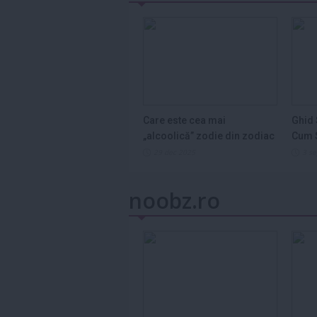
Care este cea mai
Ghid 
„alcoolică” zodie din zodiac
Cum S
și de ce...
Legum
29 dec 2025
3 s
noobz.ro