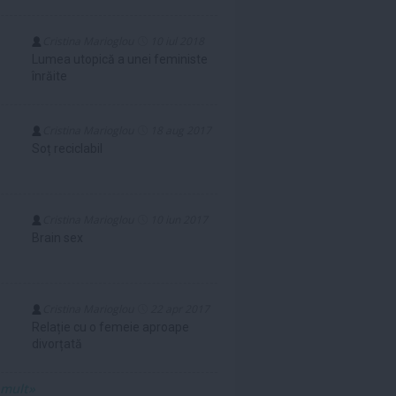
Cristina Marioglou
10 iul 2018
Lumea utopică a unei feministe
înrăite
Cristina Marioglou
18 aug 2017
Soț reciclabil
Cristina Marioglou
10 iun 2017
Brain sex
Cristina Marioglou
22 apr 2017
Relație cu o femeie aproape
divorțată
 mult»