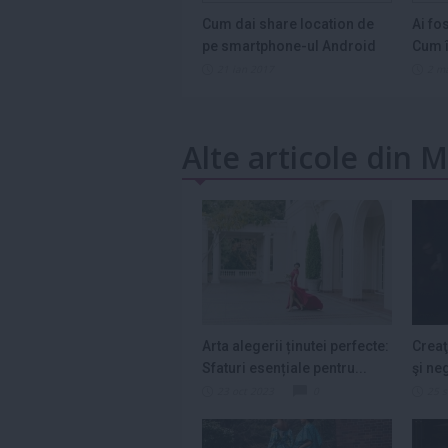
Cum dai share location de
Ai fo
pe smartphone-ul Android
Cum î
21 ian 2017
2 m
Alte articole din 
Arta alegerii ținutei perfecte:
Creaţ
Sfaturi esențiale pentru...
şi ne
colecţ
23 oct 2023
0
25 