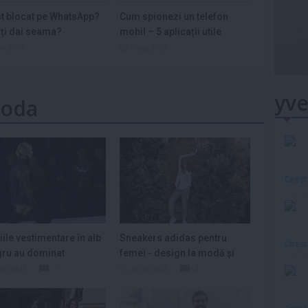
st blocat pe WhatsApp?
Cum spionezi un telefon
ți dai seama?
mobil – 5 aplicații utile
ar 2016
6 aug 2015
yve
Moda
Citeş
iile vestimentare în alb
Sneakers adidas pentru
Citeş
gru au dominat
femei - design la modă și
ia...
confort la...
sep 2023
0
26 iul 2023
0