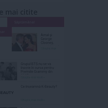
e mai citite
i
Săptămânal
nar
Amal şi
George
Clooney,
nevoiţi să-şi
Citeşte mai
părăsească
vila de lux
din cauza
incendiilor
Grupul BTS nu se va
înscrie în cursa pentru
Premiile Grammy din
2027
Citeşte mai mult»
Ce înseamnă K-Beauty?
Citeşte mai mult»