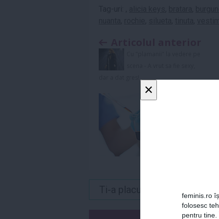
Tag-uri:
,
alicia keys
,
bratara
,
burgun
nuanta
,
rochie
,
silueta
,
tinuta
,
vesti
Articolul anterior
Cu "plamanii" la vedere pe
scena - A vrut sa fie sexy,
dar a dat gres!
×
Ti-a placut acest articol? 
feminis.ro îș
folosesc te
pentru tine.