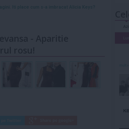
agini. Iti place cum s-a imbracat Alicia Keys?
Cel
Az
 revansa - Aparitie
Lu
rul rosu!
mult»