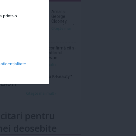
nar
Amal şi
a printr-o
George
Clooney,
nevoiţi să-şi
Citeşte mai
părăsească
vila de lux
din cauza
incendiilor
Sam Smith confirmă că s-
a logodit cu stilistul
Christian Cowan
nfidențialitate
Citeşte mai mult»
Ce înseamnă K-Beauty?
Citeşte mai mult»
icitari pentru
ei deosebite