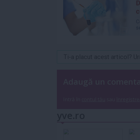
Ti-a placut acest articol? 
Adaugă un coment
Intră în
contul tău
sau
înregistre
yve.ro