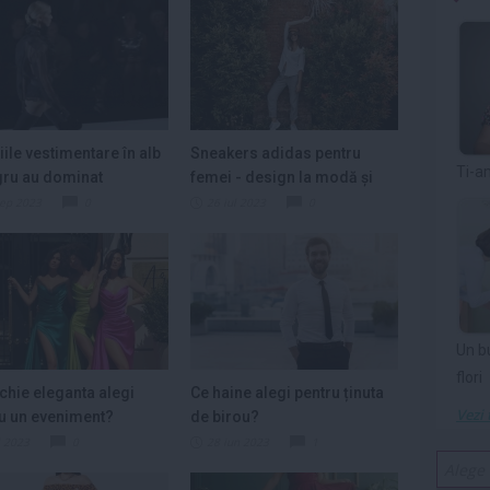
iile vestimentare în alb
Sneakers adidas pentru
Ti-a
gru au dominat
femei - design la modă și
ia...
confort la...
sep 2023
0
26 iul 2023
0
Un b
flori
chie eleganta alegi
Ce haine alegi pentru ținuta
Vezi 
u un eveniment?
de birou?
l 2023
0
28 iun 2023
1