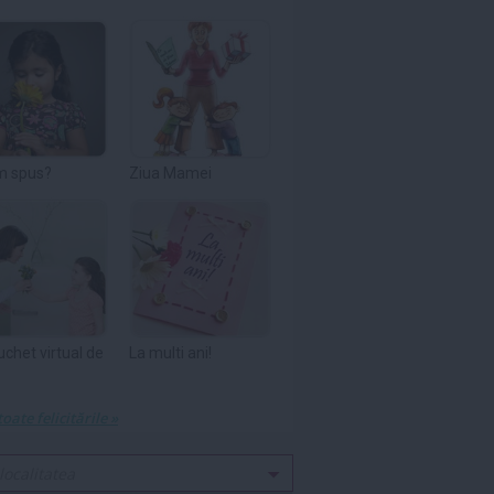
m spus?
Ziua Mamei
uchet virtual de
La multi ani!
toate felicitările »