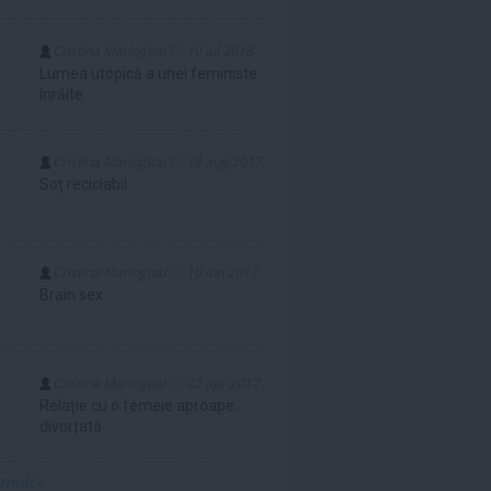
Cristina Marioglou
10 iul 2018
Lumea utopică a unei feministe
înrăite
Cristina Marioglou
18 aug 2017
Soț reciclabil
Cristina Marioglou
10 iun 2017
Brain sex
Cristina Marioglou
22 apr 2017
Relație cu o femeie aproape
divorțată
 mult»