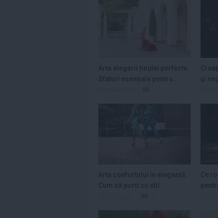
Arta alegerii ținutei perfecte:
Creaţ
Sfaturi esențiale pentru...
şi ne
colecţ
23 oct 2023
0
25 
Arta confortului în eleganță:
Ce ro
Cum să porți cu stil
pentr
compleuri...
20 iul 2023
0
7 iu