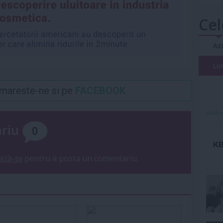
Cel
Az
Lu
Urmareste-ne si pe
FACEBOOK
mult»
ariu
0
ază-te
pentru a posta un comentariu.