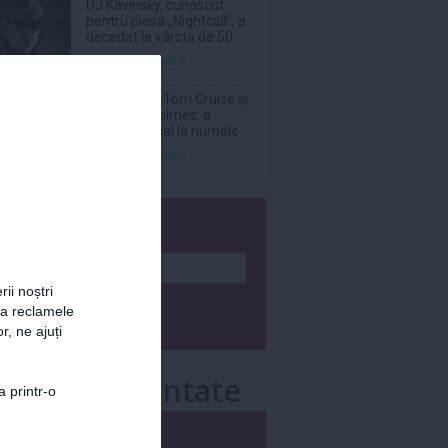
DJ Kavinsky, cunoscut
pentru piesa „Nightcall”, a
decedat la vârsta de 50
de ani
Citeşte mai mult»
Suri, fiica lui Tom Cruise şi
a lui Katie Holmes, a
renunţat legal la numele
tatălui ei
Citeşte mai mult»
wsletter
rii noștri
za reclamele
r, ne ajuți
e mai comentate
a printr-o
i
Săptămânal