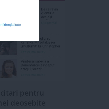
nar
De ce revin
clienții la
același
atelier de
Citeşte mai
nfidențialitate
bijuterii
personalizate?
Prim-ministrul grec
Kyriakos Mitsotakis i-a
„mulţumit” lui Christopher
Nolan pentru filmul
Citeşte mai mult»
„Odiseea”
Prințesa Isabella a
Danemarcei a început
stagiul militar
Citeşte mai mult»
icitari pentru
ei deosebite