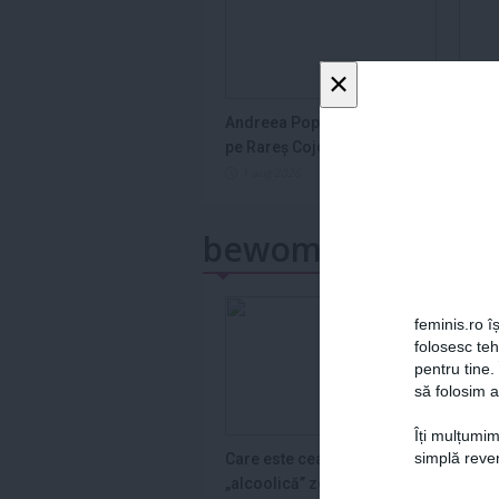
×
Andreea Popescu îl lovește
Semn
pe Rareș Cojoc
în ho
2026
1 aug 2026
1 a
bewoman.ro
feminis.ro îș
folosesc te
pentru tine.
să folosim a
Îți mulțumim
simplă reven
Care este cea mai
Ghid 
„alcoolică” zodie din zodiac
Cum S