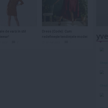
le de vară în stil
Dress (Code): Cum
yve
twear!
redefinește tendințele modei
și cum să-l...
n 2023
2
25 mai 2023
1
Citeş
Citeş