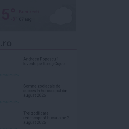
5°
Bucuresti
-3°
07 aug
.ro
Andreea Popescu îl
lovește pe Rareș Cojoc
te mai mult»
Semne zodiacale de
succes în horoscopul din
august 2026
te mai mult»
Trei zodii care
redescoperă bucuria pe 2
august 2026