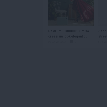
Pe drumul stilului: Cum să
Sanda
creezi un look elegant cu
stree
pantofi...
22 iun 2023
2
5 iu