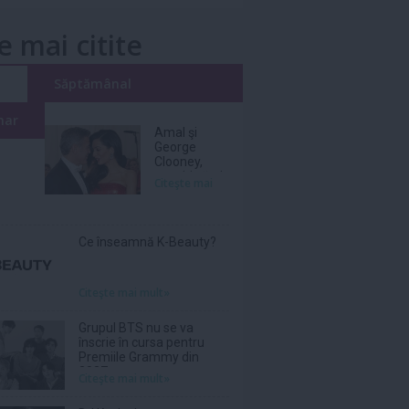
e mai citite
i
Săptămânal
nar
Amal şi
George
Clooney,
nevoiţi să-şi
Citeşte mai
părăsească
vila de lux
din cauza
incendiilor
Ce înseamnă K-Beauty?
Citeşte mai mult»
Grupul BTS nu se va
înscrie în cursa pentru
Premiile Grammy din
2027
Citeşte mai mult»