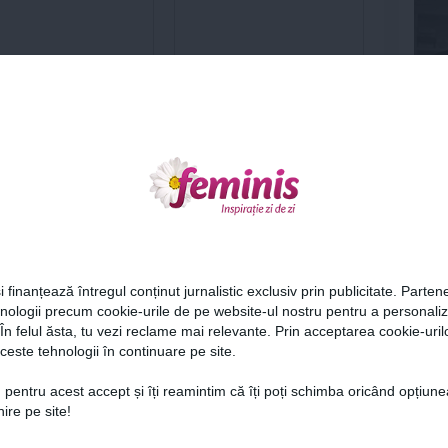
e zodiacale de succes
Trei zodii care redescoperă
roscopul din august
bucuria pe 2 august 2026
ug 2026
1 aug 2026
Ne
i finanțează întregul conținut jurnalistic exclusiv prin publicitate. Partene
hnologii precum cookie-urile de pe website-ul nostru pentru a personali
 În felul ăsta, tu vezi reclame mai relevante. Prin acceptarea cookie-urilo
ceste tehnologii în continuare pe site.
Cel
 pentru acest accept și îți reamintim că îți poți schimba oricând opțiune
ire pe site!
Sezonier de Tratament:
HOROSCOP AUGUST 2025:
Az
ă-ți Protejezi
Luna în care îți arzi pielea,