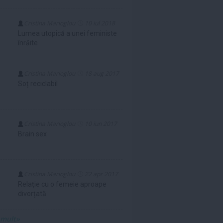
Cristina Marioglou
10 iul 2018
Lumea utopică a unei feministe
înrăite
Cristina Marioglou
18 aug 2017
Soț reciclabil
Cristina Marioglou
10 iun 2017
Brain sex
Cristina Marioglou
22 apr 2017
Relație cu o femeie aproape
divorțată
 mult»