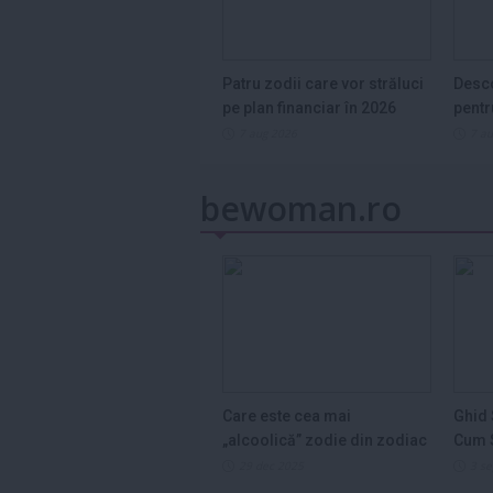
Patru zodii care vor străluci
Desco
pe plan financiar în 2026
pentr
7 aug 2026
7 a
bewoman.ro
Care este cea mai
Ghid 
„alcoolică” zodie din zodiac
Cum S
și de ce...
Legum
29 dec 2025
3 s