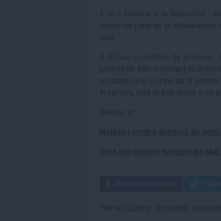
2.
Ai o bucatarie la dispozitie
- es
notele de plata de la restaurantele d
mici.
3.
Iti faci o multime de prieteni
- 
plictisesti. Intri in contact cu o mul
nu numai ca ai cu cine sa iti petrec
in camera, insa te poti alege si cu pr
Citeste si:
Hoteluri pentru doritorii de senza
Cele mai inedite hoteluri din Mar
Tag-uri:
cazare
,
destinatie
,
econom