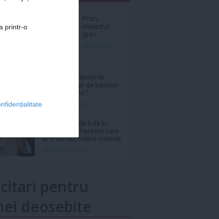
nar
Prim-
ministrul
a printr-o
grec
Kyriakos
Citeşte mai
Mitsotakis i-
a „mulţumit”
lui
Christopher
De ce revin clienții la
Nolan pentru
același atelier de bijuterii
filmul
personalizate?
„Odiseea”
Citeşte mai mult»
nfidențialitate
Ariana Grande îi dă în
judecată pe hackerii care
ar fi vândut online melodii
şi fotografii nelansate
Citeşte mai mult»
icitari pentru
ei deosebite