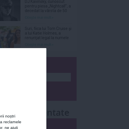
DJ Kavinsky, cunoscut
pentru piesa „Nightcall”, a
decedat la vârsta de 50
de ani
Citeşte mai mult»
Suri, fiica lui Tom Cruise şi
a lui Katie Holmes, a
renunţat legal la numele
tatălui ei
Citeşte mai mult»
wsletter
e mai comentate
rii noștri
za reclamele
i
Săptămânal
r, ne ajuți