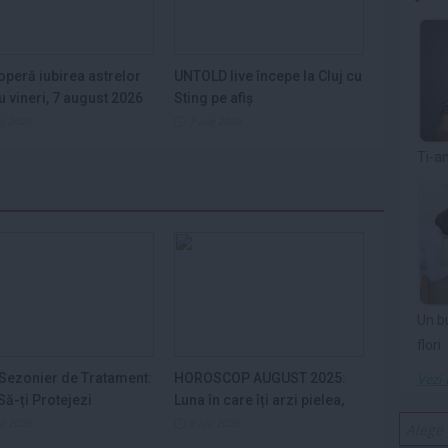
peră iubirea astrelor
UNTOLD live începe la Cluj cu
u vineri, 7 august 2026
Sting pe afiș
ug 2026
7 aug 2026
Ti-a
Un b
flori
Sezonier de Tratament:
HOROSCOP AUGUST 2025:
Vezi 
ă-ți Protejezi
Luna în care îți arzi pielea,
ele din...
nervii și...
ep 2025
9 iun 2025