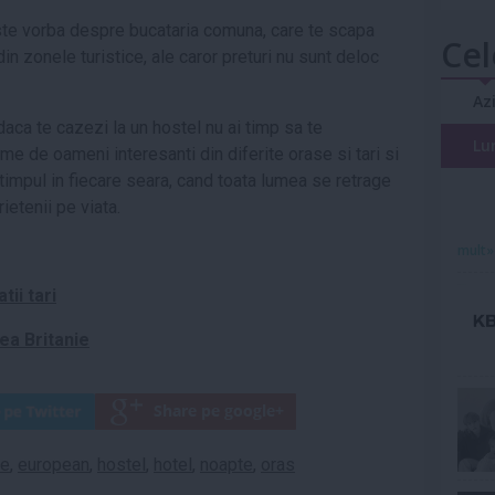
te vorba despre bucataria comuna, care te scapa
Cel
in zonele turistice, ale caror preturi nu sunt deloc
Az
daca te cazezi la un hostel nu ai timp sa te
Lu
time de oameni interesanti din diferite orase si tari si
i timpul in fiecare seara, cand toata lumea se retrage
ietenii pe viata.
mult»
tii tari
ea Britanie
ie
,
european
,
hostel
,
hotel
,
noapte
,
oras