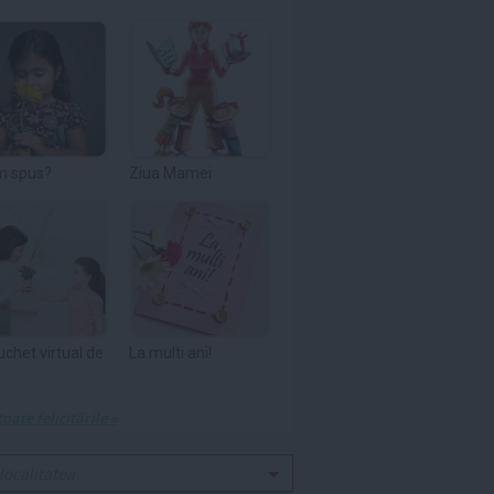
m spus?
Ziua Mamei
uchet virtual de
La multi ani!
toate felicitările »