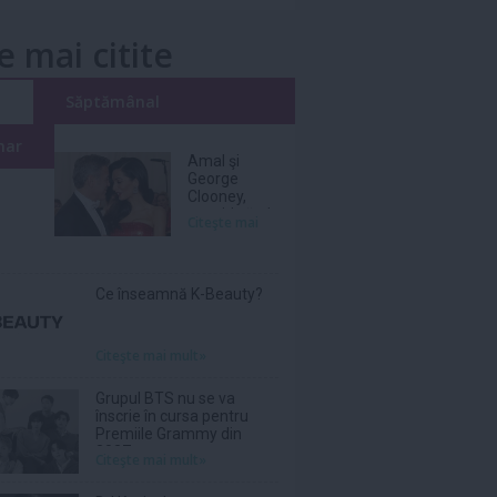
e mai citite
i
Săptămânal
nar
Amal şi
George
Clooney,
nevoiţi să-şi
Citeşte mai
părăsească
vila de lux
din cauza
incendiilor
Ce înseamnă K-Beauty?
Citeşte mai mult»
Grupul BTS nu se va
înscrie în cursa pentru
Premiile Grammy din
2027
Citeşte mai mult»