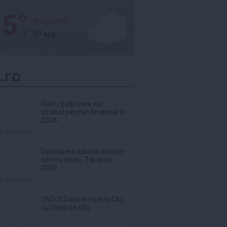
5°
Bucuresti
-3°
07 aug
.ro
Patru zodii care vor
străluci pe plan financiar în
2026
te mai mult»
Descoperă iubirea astrelor
pentru vineri, 7 august
2026
te mai mult»
UNTOLD live începe la Cluj
cu Sting pe afiș