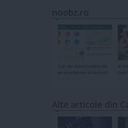
noobz.ro
Cum dai share location de
Ai fo
pe smartphone-ul Android
Cum î
21 ian 2017
2 m
Alte articole din Ca