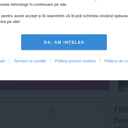
ceste tehnologii în continuare pe site.
Lu
 pentru acest accept și îți reamintim că îți poți schimba oricând opțiune
ire pe site!
mult»
DA, AM INȚELES
lii
Termeni și condiții
Politica privind cookies
Politica de co
ariu
0
ază-te
pentru a posta un comentariu.
Fel
fem