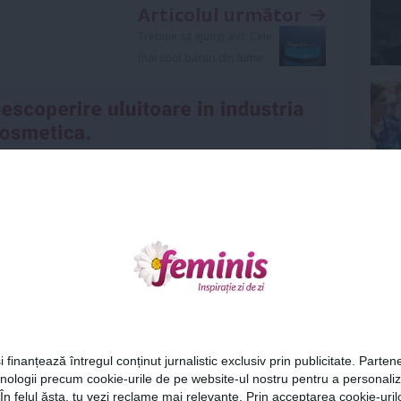
Articolul următor
Trebuie sa ajungi aici: Cele
mai cool baruri din lume
Ne
Urmareste-ne si pe
FACEBOOK
Cel
i finanțează întregul conținut jurnalistic exclusiv prin publicitate. Partene
hnologii precum cookie-urile de pe website-ul nostru pentru a personali
Az
 În felul ăsta, tu vezi reclame mai relevante. Prin acceptarea cookie-urilo