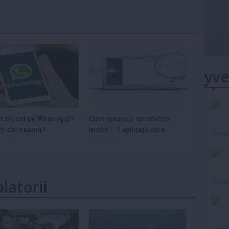
yve
st blocat pe WhatsApp?
Cum spionezi un telefon
ți dai seama?
mobil – 5 aplicații utile
Citeş
ar 2016
6 aug 2015
latorii
Citeş