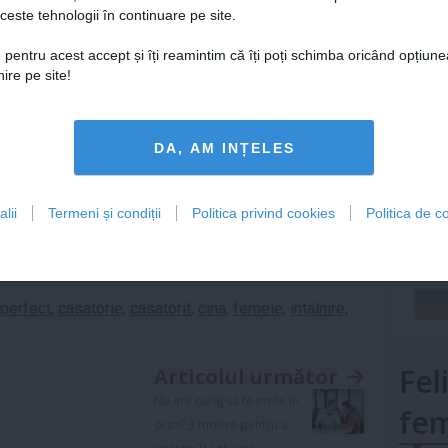
rile. Toata lumea are de castigat.
ceste tehnologii în continuare pe site.
Lu
i sa te imbraci dimineata, ti se par mai speciale,
 pentru acest accept și îți reamintim că îți poți schimba oricând opțiune
ciaza.
ire pe site!
vite in oras? 3 motive pentru a sparge TU gheata
mult»
DA, AM INȚELES
inte inainte de a implini 30 de ani
uri ale barbatului care este "pachetul complet"
lii
Termeni și condiții
Politica privind cookies
Politica de co
 perfect
,
casatorie
,
casatorit
,
cina
,
femeie
,
intalnire
,
Fel
Articolul următor
Nu are curaj sa te invite in
fem
oras? 3 motive pentru a