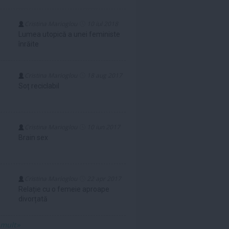
Cristina Marioglou
10 iul 2018
Lumea utopică a unei feministe
înrăite
Cristina Marioglou
18 aug 2017
Soț reciclabil
Cristina Marioglou
10 iun 2017
Brain sex
Cristina Marioglou
22 apr 2017
Relație cu o femeie aproape
divorțată
 mult»