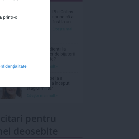
nar
Phil Collins
spune că a
a printr-o
fost la un
pas de
Citeşte mai
moarte în
2024 din
cauza
abuzului de
De ce revin clienții la
alcool
același atelier de bijuterii
personalizate?
Citeşte mai mult»
nfidențialitate
Prințesa Isabella a
Danemarcei a început
stagiul militar
Citeşte mai mult»
icitari pentru
ei deosebite