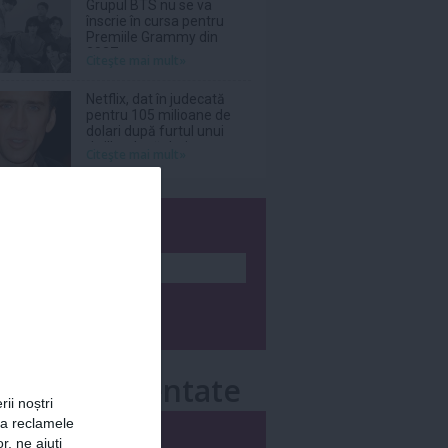
Grupul BTS nu se va
înscrie în cursa pentru
Premiile Grammy din
2027
Citeşte mai mult»
Netflix, dat în judecată
pentru 105 milioane de
dolari după furtul unui
thriller de război cu
Citeşte mai mult»
Nicolas Cage
wsletter
e mai comentate
rii noștri
za reclamele
i
Săptămânal
r, ne ajuți