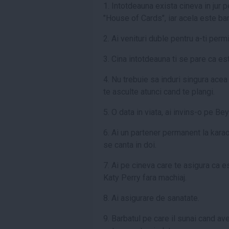
1. Intotdeauna exista cineva in jur p
"House of Cards", iar acela este bar
2. Ai venituri duble pentru a-ti perm
3. Cina intotdeauna ti se pare ca est
4. Nu trebuie sa induri singura acea
te asculte atunci cand te plangi.
5. O data in viata, ai invins-o pe Bey
6. Ai un partener permanent la kara
se canta in doi.
7. Ai pe cineva care te asigura ca e
Katy Perry fara machiaj.
8. Ai asigurare de sanatate.
9. Barbatul pe care il sunai cand ave