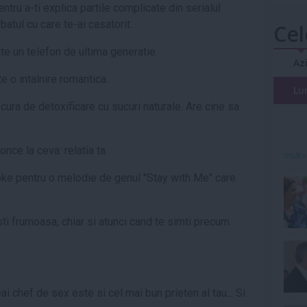
entru a-ti explica partile complicate din serialul
batul cu care te-ai casatorit.
Cel
ite un telefon de ultima generatie.
Az
e o intalnire romantica.
Lu
 cura de detoxificare cu sucuri naturale. Are cine sa
once la ceva: relatia ta.
mult»
oke pentru o melodie de genul "Stay with Me" care
sti frumoasa, chiar si atunci cand te simti precum
ai chef de sex este si cel mai bun prieten al tau... Si