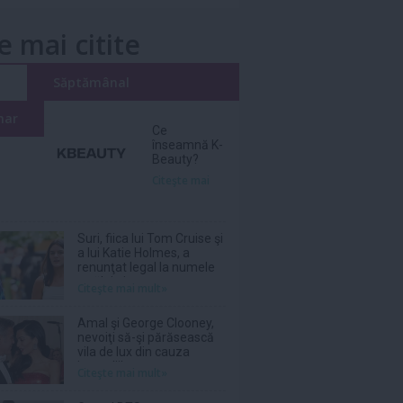
e mai citite
i
Săptămânal
nar
Ce
înseamnă K-
Beauty?
Citeşte mai
Suri, fiica lui Tom Cruise şi
a lui Katie Holmes, a
renunţat legal la numele
tatălui ei
Citeşte mai mult»
Amal şi George Clooney,
nevoiţi să-şi părăsească
vila de lux din cauza
incendiilor
Citeşte mai mult»