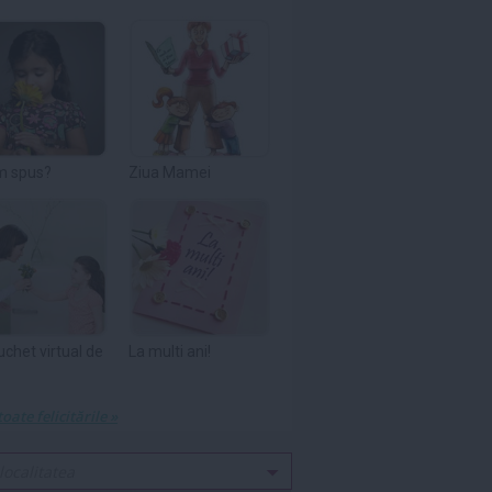
m spus?
Ziua Mamei
uchet virtual de
La multi ani!
toate felicitările »