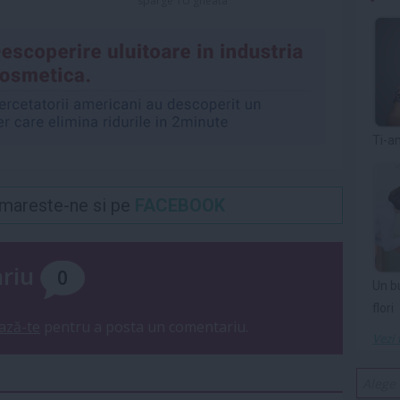
sparge TU gheata
Ti-a
Urmareste-ne si pe
FACEBOOK
ariu
0
Un b
flori
ază-te
pentru a posta un comentariu.
Vezi 