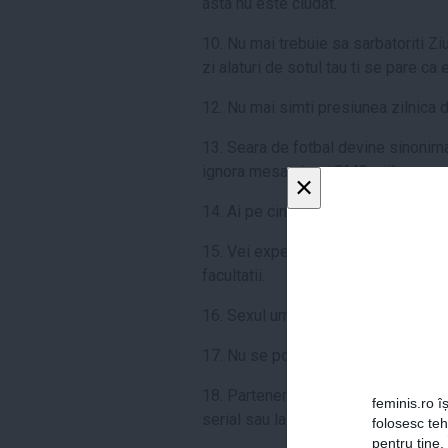
asta nu este ciudat.
10. Nu mai trebuie sa sarbatoriti Zi
zi alaturi de sotul tau ti se pare ca
12. Nu mai simti presiunea zilnica 
13. Seara de fotbal devine sinonima
ignora mesajele si SMS-urile.
×
14. Ai pe cineva pe care sa tii in b
15. Vei experimenta un alt tip de vi
facultatii.
16. Sexul umple golul pe care il si
17. Nu se poate numi alcoolism daca
18. Partenerul tau nu te va judeca, in
feminis.ro îș
serial sau la finalul unui reality show
folosesc te
pentru tine.