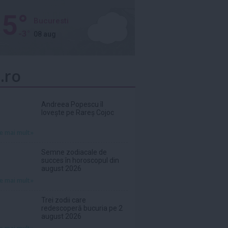
5°
Bucuresti
-3°
08 aug
.ro
Andreea Popescu îl
lovește pe Rareș Cojoc
te mai mult»
Semne zodiacale de
succes în horoscopul din
august 2026
te mai mult»
Trei zodii care
redescoperă bucuria pe 2
august 2026