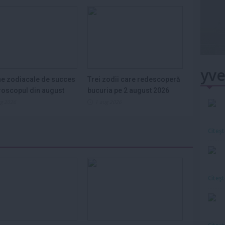
yve
e zodiacale de succes
Trei zodii care redescoperă
roscopul din august
bucuria pe 2 august 2026
ug 2026
1 aug 2026
Citeş
Citeş