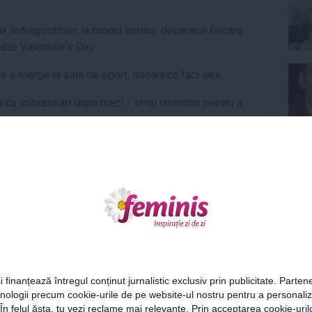
ua Indragostitilor la modul serios, deoarece fiecare
 este Valentine's Day.
de a merge la sala de sport, deoarece faci sex.
 cu imbratisari dupa meci - si nu un motiv pentru a
rate atunci cand inca plangi dupa moartea cuiva drag.
Ne
ata, care e diferita de viata de dupa terminarea
mti deoarece mananci alimente fara gluten.
 exista cineva cu care poti sa bei un pahar.
Cel
 special pentru felul in care te exprimi la finalul unui
i finanțează întregul conținut jurnalistic exclusiv prin publicitate. Partene
.
hnologii precum cookie-urile de pe website-ul nostru pentru a personali
Az
 În felul ăsta, tu vezi reclame mai relevante. Prin acceptarea cookie-urilo