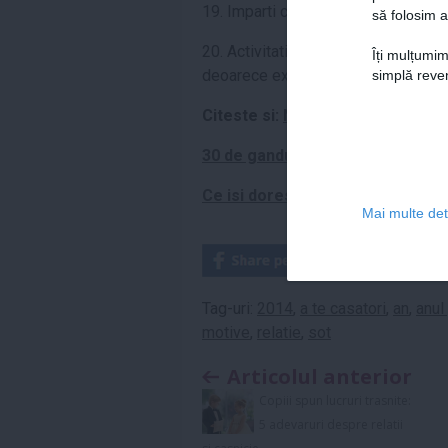
19. Imparti costurile, chiria si factu
să folosim a
20. Activitatile de zi cu zi, cum ar f
Îți mulțumim
deoarece exista cineva care le apre
simplă reven
Citeste si:
Nu are curaj sa te in
30 de ganduri care iti trec prin m
Ce isi doresc femeile: 10 trasat
Mai multe deta
Tag-uri:
2014
,
a te casatori
,
an
,
anul
motive
,
relatie
,
sot
Articolul anterior
Copiii spun lucruri trasnite:
5 adevaruri despre relatii