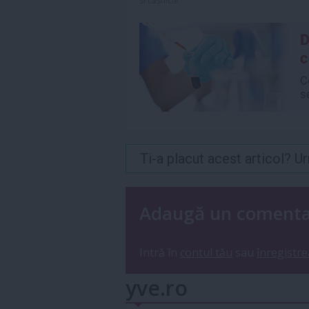
si casnicie
Ti-a placut acest articol? 
Adaugă un coment
Intră în
contul tău
sau
înregistre
yve.ro