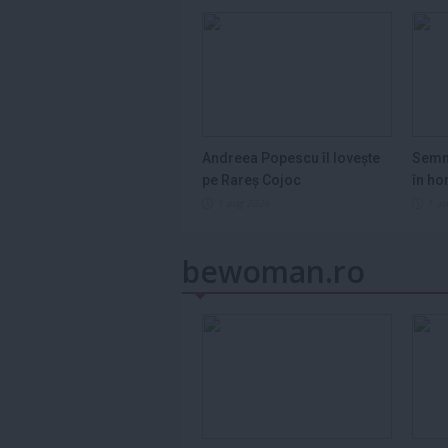
Andreea Popescu îl lovește
Semn
pe Rareș Cojoc
în ho
2026
1 aug 2026
1 a
bewoman.ro