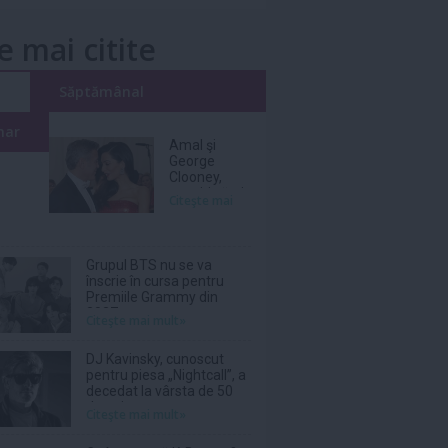
e mai citite
i
Săptămânal
nar
Amal şi
George
Clooney,
nevoiţi să-şi
Citeşte mai
părăsească
vila de lux
din cauza
incendiilor
Grupul BTS nu se va
înscrie în cursa pentru
Premiile Grammy din
2027
Citeşte mai mult»
DJ Kavinsky, cunoscut
pentru piesa „Nightcall”, a
decedat la vârsta de 50
de ani
Citeşte mai mult»