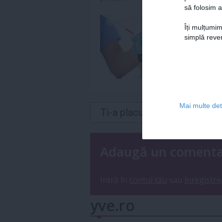
să folosim a
Îți mulțumim
simplă reven
Mai multe deta
Ti-a placut acest articol? 
Adaugă un coment
Intră în
contul tău
sau
înregistre
yve.ro