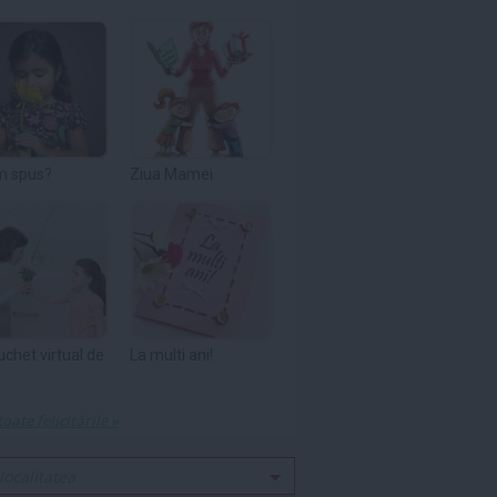
m spus?
Ziua Mamei
uchet virtual de
La multi ani!
toate felicitările »