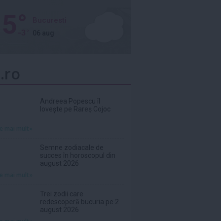
5°
Bucuresti
-3°
06 aug
.ro
Andreea Popescu îl
lovește pe Rareș Cojoc
te mai mult»
Semne zodiacale de
succes în horoscopul din
august 2026
te mai mult»
Trei zodii care
redescoperă bucuria pe 2
august 2026