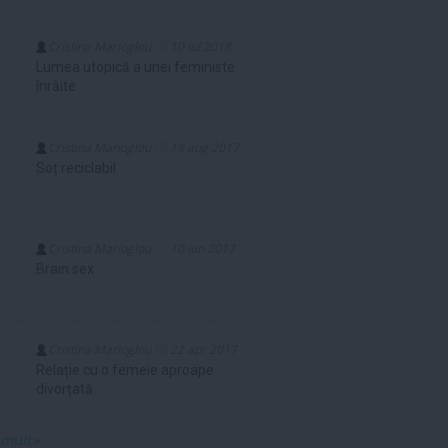
Cristina Marioglou
10 iul 2018
Lumea utopică a unei feministe
înrăite
Cristina Marioglou
18 aug 2017
Soț reciclabil
Cristina Marioglou
10 iun 2017
Brain sex
Cristina Marioglou
22 apr 2017
Relație cu o femeie aproape
divorțată
 mult»