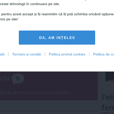
ceste tehnologii în continuare pe site.
Lu
 pentru acest accept și îți reamintim că îți poți schimba oricând opțiune
ire pe site!
mult»
DA, AM INȚELES
lii
Termeni și condiții
Politica privind cookies
Politica de co
Urmareste-ne si pe
FACEBOOK
ariu
0
ază-te
pentru a posta un comentariu.
Fel
fem