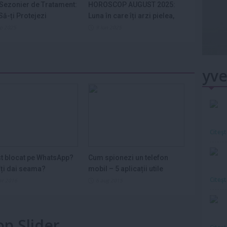
Sezonier de Tratament:
HOROSCOP AUGUST 2025:
ă-ți Protejezi
Luna în care îți arzi pielea,
ele din...
nervii și...
ep 2025
9 iun 2025
yve
Citeş
st blocat pe WhatsApp?
Cum spionezi un telefon
ți dai seama?
mobil – 5 aplicații utile
Citeş
ar 2016
6 aug 2015
op Slider