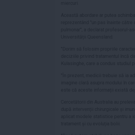
miercuri.
Această abordare ar putea schimba m
reprezentând ''un pas înainte către 
pulmonar'', a declarat profesorul-aso
Universității Queensland.
''Dorim să folosim propriile caracter
deciziile privind tratamentul încă di
Kulasinghe, care a condus studiul pu
''În prezent, medicii trebuie să ia a
imagine clară asupra modului în ca
este că aceste informații există dej
Cercetătorii din Australia au prele
după intervenții chirurgicale și imu
aplicat modele statistice pentru a 
tratament și cu evoluția bolii.