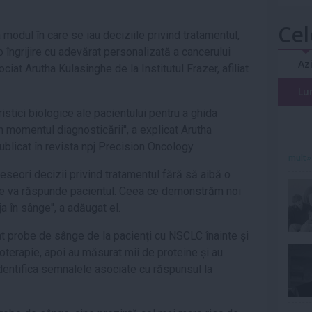
Cel
odul în care se iau deciziile privind tratamentul,
o îngrijire cu adevărat personalizată a cancerului
Az
ciat Arutha Kulasinghe de la Institutul Frazer, afiliat
Lu
istici biologice ale pacientului pentru a ghida
n momentul diagnosticării'', a explicat Arutha
blicat în revista npj Precision Oncology.
mult»
deseori decizii privind tratamentul fără să aibă o
re va răspunde pacientul. Ceea ce demonstrăm noi
a în sânge'', a adăugat el.
vat probe de sânge de la pacienți cu NSCLC înainte și
noterapie, apoi au măsurat mii de proteine și au
identifica semnalele asociate cu răspunsul la