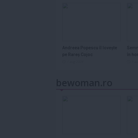
Andreea Popescu îl lovește
Semn
pe Rareș Cojoc
în ho
2026
1 aug 2026
1 a
bewoman.ro