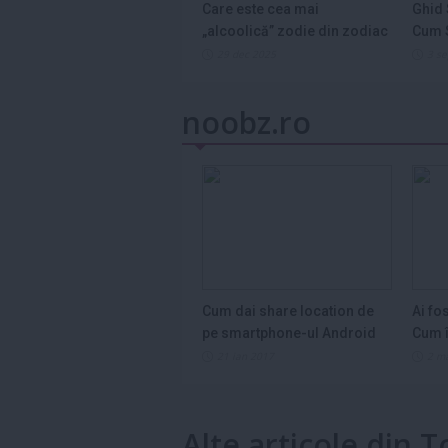
Care este cea mai
Ghid 
„alcoolică” zodie din zodiac
Cum S
și de ce...
Legum
29 dec 2025
3 s
noobz.ro
Cum dai share location de
Ai fo
pe smartphone-ul Android
Cum î
21 ian 2017
2 m
Alte articole din T