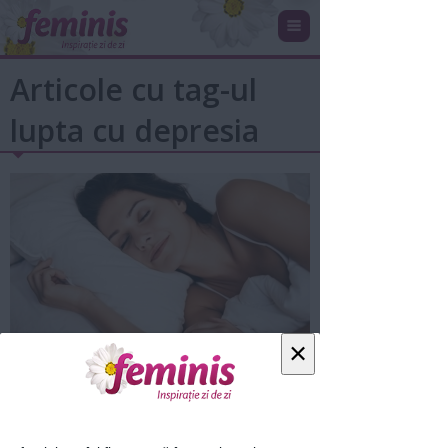
Articole cu tag-ul
lupta cu depresia
×
7 motive pentru care este mai bine
să te duci la culcare când...
13 aug 2020