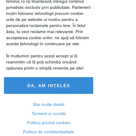
feminis.ro își finanțează întregul conținut
jurnalistic exclusiv prin publicitate. Partenerii
noștri folosesc tehnologii precum cookie-
urile de pe website-ul nostru pentru a
personaliza reclamele pentru tine. În felul
ăsta, tu vezi reclame mai relevante. Prin
acceptarea cookie-urilor, ne ajuți să folosim
aceste tehnologii în continuare pe site.
7 reguli psihologice care îţi
Îți mulțumim pentru acest accept și îți
luminează viaţa
reamintim că îți poți schimba oricând
opțiunea printr-o simplă revenire pe site!
29 aug 2018
DA, AM INȚELES
Mai multe detalii
Termeni și condiții
Politica privind cookies
Politica de confidențialitate