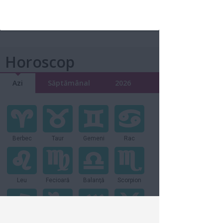
Aceste 5 plante luptă împotriva
depresiei şi te provoacă să...
16 iul 2018
Horoscop
Azi
Săptămânal
2026
Berbec
Taur
Gemeni
Rac
Leu
Fecioară
Balanţă
Scorpion
Săgetator
Capricorn
Vărsător
Peşti