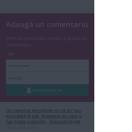
Adaugă un comentariu
Intră în contul tău pentru a posta un
comentariu.
sau
Un sexolog dezvăluie ce să nu faci
niciodată în pat. Greşeala pe care o
fac toate cuplurile - Exclusiv24.net
(19.01.2018, 20:13)