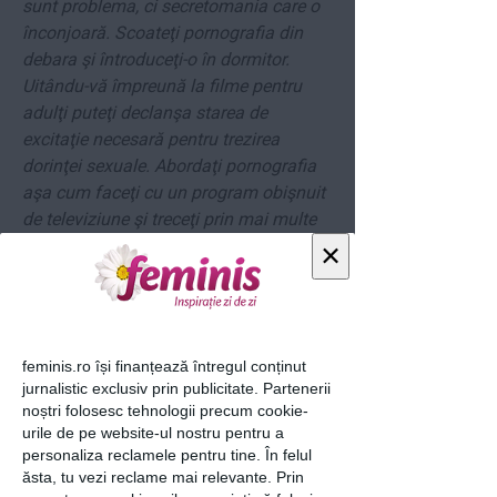
sunt problema, ci secretomania care o
înconjoară. Scoateţi pornografia din
debara şi întroduceţi-o în dormitor.
Uitându-vă împreună la filme pentru
adulţi puteţi declanşa starea de
excitaţie necesară pentru trezirea
dorinţei sexuale. Abordaţi pornografia
aşa cum faceţi cu un program obişnuit
de televiziune şi treceţi prin mai multe
tipuri de filme, pentru a-l găsi pe cel
×
care vă satisface pe amândoi. Nu
trebuie să îţi placă tot ce îi place lui şi
viceversa. Trebuie găsită o cale de
mijloc
", argumentează sexologul Ian
feminis.ro își finanțează întregul conținut
Kerner.
jurnalistic exclusiv prin publicitate. Partenerii
noștri folosesc tehnologii precum cookie-
Alte metode
prin care puteţi să vă
urile de pe website-ul nostru pentru a
asiguraţi că aveţi o viaţă sexuală
personaliza reclamele pentru tine. În felul
sănătoasă sunt discuţiile despre
ăsta, tu vezi reclame mai relevante. Prin