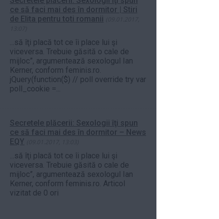
Secretele plăcerii: Sexologii îţi spun
ce să faci mai des în dormitor | Stiri
de Elita pentru toti romanii
(09.01.2017,
13:07)
...să îţi placă tot ce îi place lui şi
viceversa. Trebuie găsită o cale de
mijloc”, argumentează sexologul Ian
Kerner, conform feminis.ro.
jQuery(function($) // poll override try var
poll_cookie =...
Secretele plăcerii: Sexologii îţi spun
ce să faci mai des în dormitor – News
EQY
(09.01.2017, 13:03)
...să îţi placă tot ce îi place lui şi
viceversa. Trebuie găsită o cale de
mijloc”, argumentează sexologul Ian
Kerner, conform feminis.ro. Articol
vizitat de 0 ori