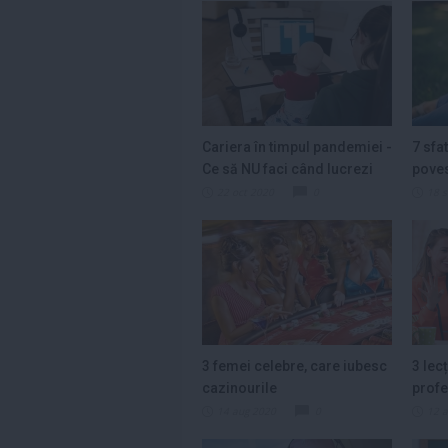
Cariera în timpul pandemiei -
7 sfa
Ce să NU faci când lucrezi
pove
de acasă
22 oct 2020
0
18 
3 femei celebre, care iubesc
3 lecț
cazinourile
profe
caran
14 aug 2020
0
12 