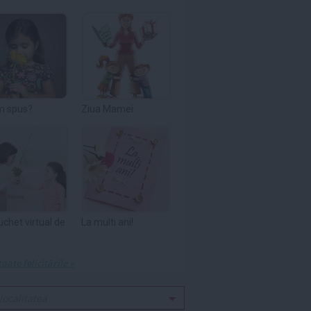
m spus?
Ziua Mamei
uchet virtual de
La multi ani!
toate felicitările »