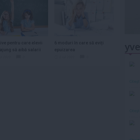
ive pentru care elevii
6 moduri în care să eviți
yve
 ajung să aibă salarii
epuizarea
.
ul 2020
0
6 iul 2020
0
Citeş
Citeş