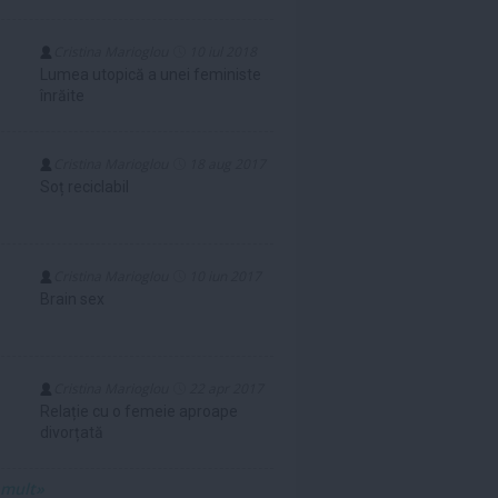
Cristina Marioglou
10 iul 2018
Lumea utopică a unei feministe
înrăite
Cristina Marioglou
18 aug 2017
Soț reciclabil
Cristina Marioglou
10 iun 2017
Brain sex
Cristina Marioglou
22 apr 2017
Relație cu o femeie aproape
divorțată
 mult»