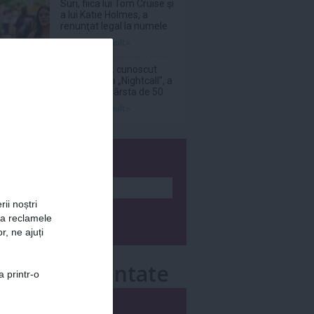
Suri, fiica lui Tom Cruise şi
a lui Katie Holmes, a
renunţat legal la numele
tatălui ei
Citeşte mai mult»
DJ Kavinsky, cunoscut
pentru piesa „Nightcall”, a
decedat la vârsta de 50
de ani
Citeşte mai mult»
wsletter
rii noștri
za reclamele
r, ne ajuți
e mai comentate
a printr-o
i
Săptămânal