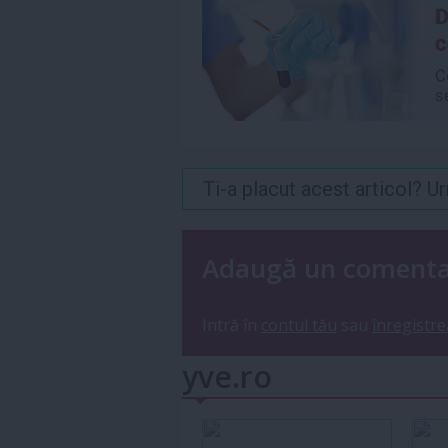
Ti-a placut acest articol? 
Adaugă un coment
Intră în
contul tău
sau
înregistre
yve.ro