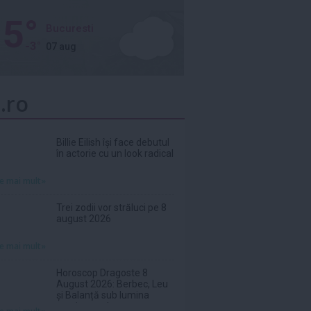
5°
Bucuresti
-3°
07 aug
.ro
Billie Eilish își face debutul
în actorie cu un look radical
te mai mult»
Trei zodii vor străluci pe 8
august 2026
te mai mult»
Horoscop Dragoste 8
August 2026: Berbec, Leu
și Balanță sub lumina
sentimentelor