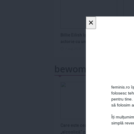
×
Billie Eilish își face debutul în
Trei 
actorie cu un look radical
augu
7 aug 2026
7 a
bewoman.ro
feminis.ro îș
folosesc te
pentru tine.
să folosim a
Îți mulțumim
simplă reven
Care este cea mai
Ghid 
„alcoolică” zodie din zodiac
Cum S