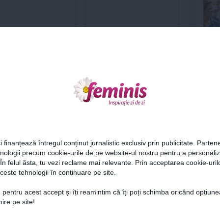
zodii vor străluci pe 8
Horoscop Dragoste 8
st 2026
August 2026: Berbec, Leu și
Balanță sub...
ug 2026
7 aug 2026
Ne
i finanțează întregul conținut jurnalistic exclusiv prin publicitate. Partene
hnologii precum cookie-urile de pe website-ul nostru pentru a personali
 În felul ăsta, tu vezi reclame mai relevante. Prin acceptarea cookie-urilo
ceste tehnologii în continuare pe site.
Cel
 pentru acest accept și îți reamintim că îți poți schimba oricând opțiune
ire pe site!
Sezonier de Tratament:
HOROSCOP AUGUST 2025:
Az
ă-ți Protejezi
Luna în care îți arzi pielea,