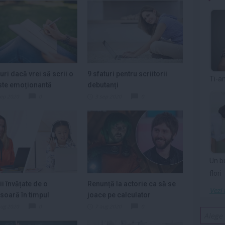
turi dacă vrei să scrii o
9 sfaturi pentru scriitorii
Ti-a
ste emoționantă
debutanți
sep 2020
0
3 sep 2020
0
Un b
flori
ii învățate de o
Renunță la actorie ca să se
Vezi 
soară în timpul
joace pe calculator
tinei
aug 2020
0
7 aug 2020
0