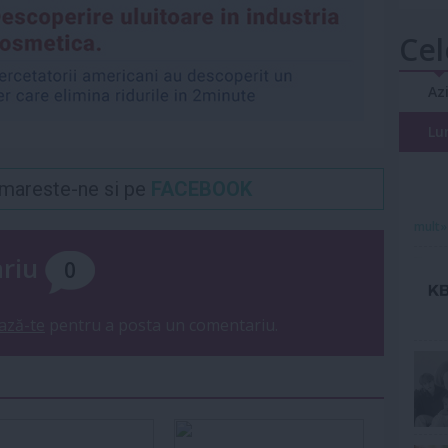
Cel
Az
Lu
Urmareste-ne si pe
FACEBOOK
mult»
ariu
0
ază-te
pentru a posta un comentariu.