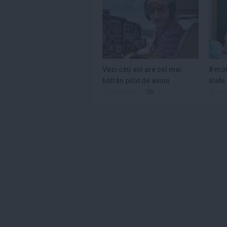
Vezi câți ani are cel mai
8 mot
bătrân pilot de avion
slabi
mai..
30 iul 2020
0
15 i