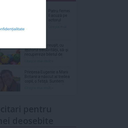
nar
Patru femei
îl acuză pe
actorul
Jared Leto
Citeşte mai
nfidențialitate
de agresiuni
sexuale
O italiancă a reuşit, cu
ajutorul salubrităţii, să-şi
recupereze biletul de
loterie în valoare de 1
Citeşte mai mult»
milion de euro aruncat la
gunoi
Prinţesa Eugenie a Marii
Britanii a născut al treilea
copil, o fetiţă: Suntem
absolut topiţi după micuţa
Citeşte mai mult»
noastră
icitari pentru
ei deosebite