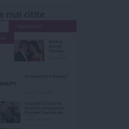
e mai citite
i
Săptămânal
nar
Amal şi
George
Clooney,
nevoiţi să-şi
Citeşte mai
părăsească
vila de lux
din cauza
incendiilor
Ce înseamnă K-Beauty?
Citeşte mai mult»
Grupul BTS nu se va
înscrie în cursa pentru
Premiile Grammy din
2027
Citeşte mai mult»