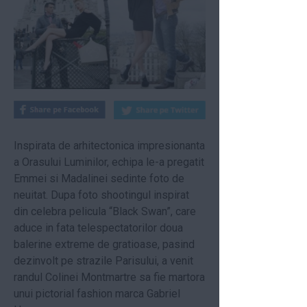
Inspirata de arhitectonica impresionanta
a Orasului Luminilor, echipa le-a pregatit
Emmei si Madalinei sedinte foto de
neuitat. Dupa foto shootingul inspirat
din celebra pelicula “Black Swan”, care
aduce in fata telespectatorilor doua
balerine extreme de gratioase, pasind
dezinvolt pe strazile Parisului, a venit
randul Colinei Montmartre sa fie martora
unui pictorial fashion marca Gabriel