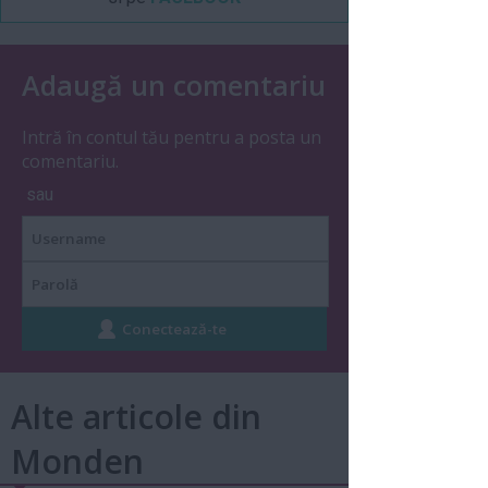
Adaugă un comentariu
Intră în contul tău pentru a posta un
comentariu.
sau
Alte articole din
Monden