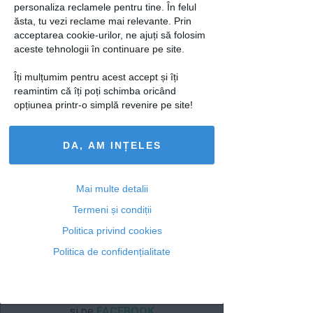
Madalina si-au intrat foarte repede in
personaliza reclamele pentru tine. În felul
rol, facand din acest pictorial unul plin
ăsta, tu vezi reclame mai relevante. Prin
acceptarea cookie-urilor, ne ajuți să folosim
de magie. Lectiile de gratie si atitudine
aceste tehnologii în continuare pe site.
le-au fost de mare folos frumoaselor
concurente, ale caror fotografii sunt din
Îți mulțumim pentru acest accept și îți
ce in ce mai elaborate.
reamintim că îți poți schimba oricând
opțiunea printr-o simplă revenire pe site!
Exploreaza
dosarul de calatorii!
loading...
DA, AM INȚELES
Mai multe detalii
Termeni și condiții
Articolul următor
Politica privind cookies
Politica de confidențialitate
Ti-a placut acest articol? Urmareste-ne
si pe
FACEBOOK