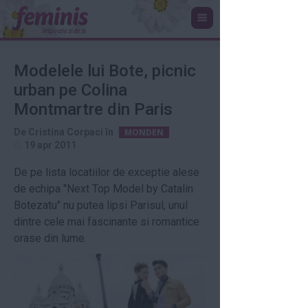
Modelele lui Bote, picnic
urban pe Colina
Montmartre din Paris
De
Cristina Corpaci
în
MONDEN
19 apr 2011
De pe lista locatiilor de exceptie alese
de echipa "Next Top Model by Catalin
Botezatu" nu putea lipsi Parisul, unul
dintre cele mai fascinante si romantice
orase din lume.