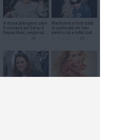
A doua plângere care
Madonna a fost dată
îl vizează pe Gerard
în judecată de fani
Depardieu, respinsă...
pentru că a întârziat...
22 ian 2024
1
19 ian 2024
2
Kate Middleton a fost
Anamaria Ferentz
operată. Ea va avea
vrea să recucerească
nevoie de cel puţin...
topurile muzicale
din...
17 ian 2024
1
18 dec 2023
1