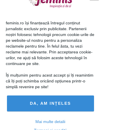
View this post on Instagram
feminis.ro își finanțează întregul conținut
A post shared by Mihai Bobonete (@mihai.bobonete)
jurnalistic exclusiv prin publicitate. Partenerii
noștri folosesc tehnologii precum cookie-urile de
pe website-ul nostru pentru a personaliza
Comediantul de la Pro TV a continuat în
reclamele pentru tine. În felul ăsta, tu vezi
același ton glumeț, povestind că, în
reclame mai relevante. Prin acceptarea cookie-
urilor, ne ajuți să folosim aceste tehnologii în
timpul anesteziei, a avut un vis inedit în
continuare pe site.
care se afla pe terenul de fotbal.
Îți mulțumim pentru acest accept și îți reamintim
loading...
că îți poți schimba oricând opțiunea printr-o
simplă revenire pe site!
DA, AM INȚELES
Articolul următor
Mai multe detalii