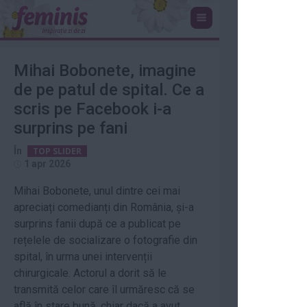
Mihai Bobonete, imagine
de pe patul de spital. Ce a
scris pe Facebook i-a
surprins pe fani
În
TOP SLIDER
1 apr 2026
Mihai Bobonete, unul dintre cei mai
apreciați comedianți din România, și-a
surprins fanii după ce a publicat pe
rețelele de socializare o fotografie din
spital, în urma unei intervenții
chirurgicale. Actorul a dorit să le
transmită celor care îl urmăresc că se
află în stare bună, chiar dacă a avut