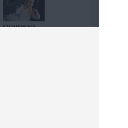
Ariana Grande se
retrage din distribuția
unui musical...
3 aug 2026
0
Horoscop
Azi
Săptămânal
2026
Berbec
Taur
Gemeni
Rac