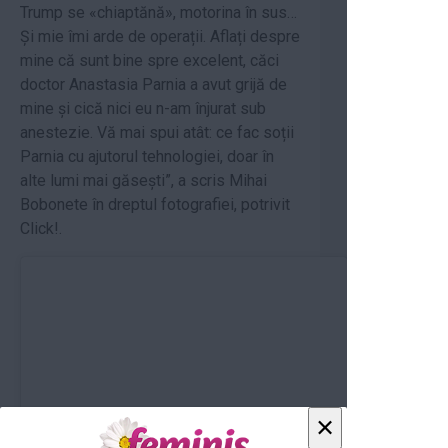
Trump se «chiaptănă», motorina în sus…
Și mie îmi arde de operații. Aflați despre
mine că sunt bine spre excelent, căci
doctor Anastasia Parnia a avut grijă de
mine și cică nici eu n-am înjurat sub
anestezie. Vă mai spui atât: ce fac soții
Parnia cu ajutorul tehnologiei, doar în
alte lumi mai găsești”, a scris Mihai
Bobonete în dreptul fotografiei, potrivit
Click!.
×