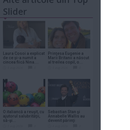
Slider
Laura Cosoi a explicat
Prinţesa Eugenie a
de ce și-a numit a
Marii Britanii a născut
cincea fiică Nina....
al treilea copil, o...
5 aug 2026
0
5 aug 2026
0
O italiancă a reuşit, cu
Sebastian Stan şi
ajutorul salubrităţii,
Annabelle Wallis au
să-şi...
devenit părinţi
5 aug 2026
0
4 aug 2026
0