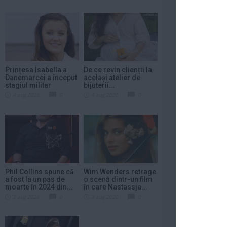
Prințesa Isabella a
De ce revin clienții la
Danemarcei a început
același atelier de
stagiul militar
bijuterii...
4 aug 2026
0
4 aug 2026
0
Phil Collins spune că
Wim Wenders retrage
a fost la un pas de
o scenă dintr-un film
moarte în 2024 din...
în care Nastassja...
3 aug 2026
0
3 aug 2026
0