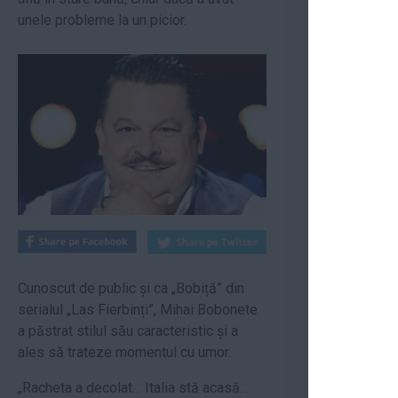
unele probleme la un picior.
Cunoscut de public și ca „Bobiță” din
serialul „Las Fierbinți”, Mihai Bobonete
a păstrat stilul său caracteristic și a
ales să trateze momentul cu umor.
„Racheta a decolat… Italia stă acasă…