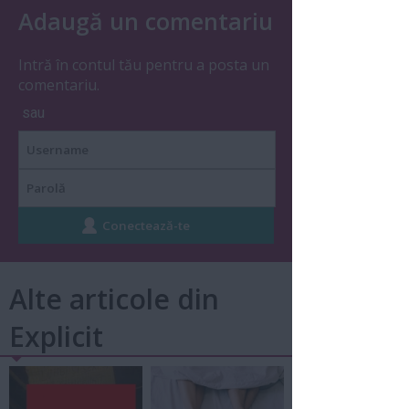
Adaugă un comentariu
Intră în contul tău pentru a posta un
comentariu.
sau
Alte articole din
Explicit