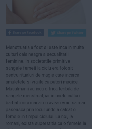
Menstruatia a fost si este inca in multe
culturi oaia neagra a sexualitatii
feminine. In societatile primitive
sangele femeii la ciclu era folosit
pentru ritualuri de magie care incarca
amuletele si vrajile cu puteri magice.
Musulmanii au inca o frica teribila de
sangele menstrual, iar in unele culturi
barbatii nici macar nu aveau voie sa mai
paseasca prin locul unde a calcat o
femeie in timpul ciclului. La noi, la
romani, exista superstitia ca o femeie la