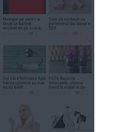
Mesajul pe care l-a
Cum să vorbești cu
lăsat un bărbat
partenerul tău despre
vecinei de pe scară,
SEX
pe...
4 mar 2016
0
3 feb 2020
0
Cei care folosesc AŞA
FOTO Rujurile
hârtia igienică au mai
indecente, ultimul
mulţi BANI
trend în materie de
beauty
31 ian 2018
2
14 iun 2016
0