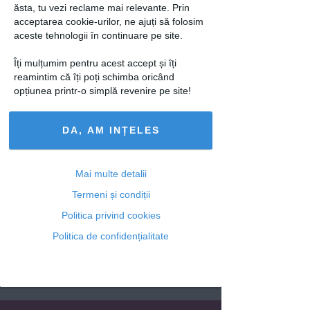
ăsta, tu vezi reclame mai relevante. Prin
astfel conditia fiziologica in care se
acceptarea cookie-urilor, ne ajuți să folosim
afla.
aceste tehnologii în continuare pe site.
Barbatii au cuvantul: Ce, cum si cand sa
Îți mulțumim pentru acest accept și îți
ii spui ca sa-l pastrezi!
reamintim că îți poți schimba oricând
opțiunea printr-o simplă revenire pe site!
loading...
DA, AM INȚELES
Articolul următor
Mai multe detalii
Termeni și condiții
Politica privind cookies
Politica de confidențialitate
Ti-a placut acest articol? Urmareste-ne
si pe
FACEBOOK