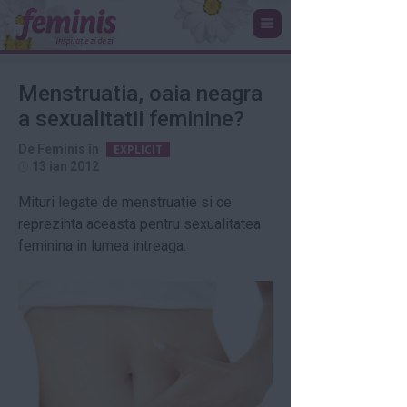
Menstruatia, oaia neagra
a sexualitatii feminine?
De
Feminis
în
EXPLICIT
13 ian 2012
Mituri legate de menstruatie si ce
reprezinta aceasta pentru sexualitatea
feminina in lumea intreaga.