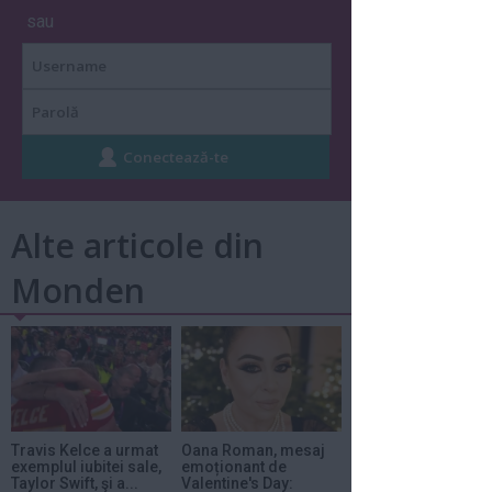
sau
Alte articole din
Monden
Travis Kelce a urmat
Oana Roman, mesaj
exemplul iubitei sale,
emoționant de
Taylor Swift, şi a...
Valentine's Day: