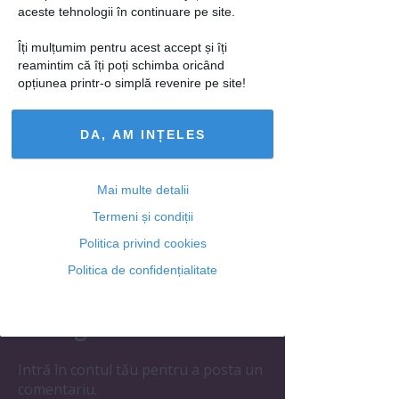
declarat ea în același interviu.
aceste tehnologii în continuare pe site.
loading...
Îți mulțumim pentru acest accept și îți
reamintim că îți poți schimba oricând
opțiunea printr-o simplă revenire pe site!
Articolul următor
DA, AM INȚELES
Mai multe detalii
Termeni și condiții
Ti-a placut acest articol? Urmareste-ne
Politica privind cookies
si pe
FACEBOOK
Politica de confidențialitate
Adaugă un comentariu
Intră în contul tău pentru a posta un
comentariu.