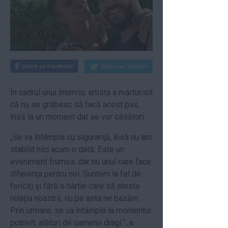
În cadrul unui interviu, artista a mărturisit
că nu se grăbesc să facă acest pas,
însă la un moment dat se vor căsători.
„Se va întâmpla cu siguranţă, însă nu am
stabilit nici acum o dată. Este un
eveniment frumos, dar nu unul care face
diferenţa pentru noi. Suntem la fel de
fericiţi şi fără o hârtie care să ateste
relaţia noastră, nu pe asta ne bazăm.
Prin urmare, se va întâmpla la momentul
potrivit, alături de oamenii dragi.”, a