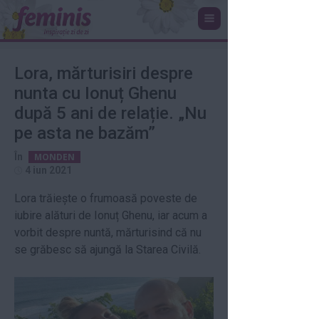
Lora, mărturisiri despre
nunta cu Ionuț Ghenu
după 5 ani de relație. „Nu
pe asta ne bazăm”
În
MONDEN
4 iun 2021
Lora trăiește o frumoasă poveste de
iubire alături de Ionuț Ghenu, iar acum a
vorbit despre nuntă, mărturisind că nu
se grăbesc să ajungă la Starea Civilă.