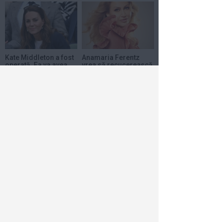
Kate Middleton a fost
Anamaria Ferentz
operată. Ea va avea
vrea să recucerească
nevoie de cel puţin...
topurile muzicale
din...
17 ian 2024
1
18 dec 2023
1
Care a fost cauza
morții actorului
Andre Braugher
15 dec 2023
1