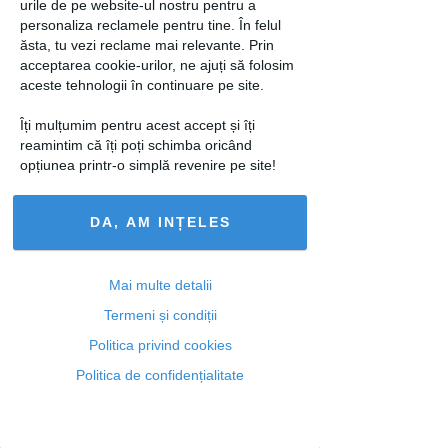
urile de pe website-ul nostru pentru a
personaliza reclamele pentru tine. În felul
ăsta, tu vezi reclame mai relevante. Prin
acceptarea cookie-urilor, ne ajuți să folosim
Articolul următor
aceste tehnologii în continuare pe site.
Îți mulțumim pentru acest accept și îți
reamintim că îți poți schimba oricând
opțiunea printr-o simplă revenire pe site!
Ti-a placut acest articol? Urmareste-ne
si pe
FACEBOOK
DA, AM INȚELES
Articole similare
Mai multe detalii
Termeni și condiții
Politica privind cookies
Politica de confidențialitate
MONDEN
Justin Timberlake,
despre Jessica Biel