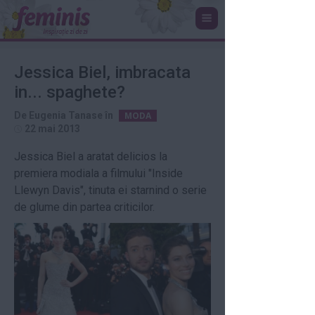
Jessica Biel, imbracata
in... spaghete?
De
Eugenia Tanase
în
MODA
22 mai 2013
Jessica Biel a aratat delicios la
premiera modiala a filmului "Inside
Llewyn Davis", tinuta ei starnind o serie
de glume din partea criticilor.