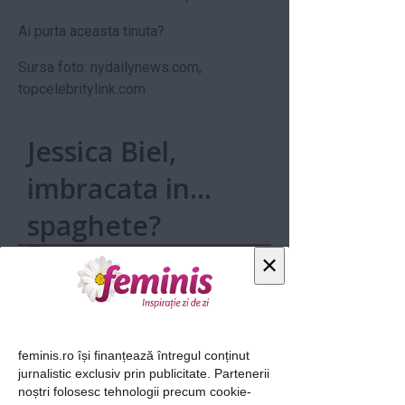
Ai purta aceasta tinuta?
Sursa foto: nydailynews.com,
topcelebritylink.com
Jessica Biel,
imbracata in...
spaghete?
×
feminis.ro își finanțează întregul conținut
jurnalistic exclusiv prin publicitate. Partenerii
loading...
noștri folosesc tehnologii precum cookie-