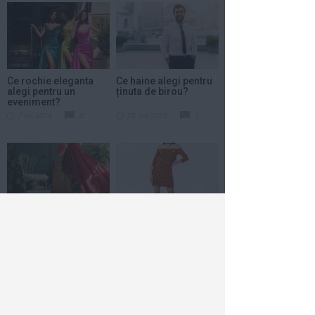
Ce rochie eleganta
Ce haine alegi pentru
alegi pentru un
ținuta de birou?
eveniment?
7 iul 2023
0
28 iun 2023
1
Pe drumul stilului:
Sandale de vară în stil
Cum să creezi un look
streetwear!
elegant cu pantofi...
22 iun 2023
2
5 iun 2023
2