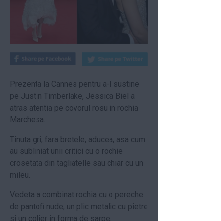
Prezenta la Cannes pentru a-l sustine
pe Justin Timberlake, Jessica Biel a
atras atentia pe covorul rosu in rochia
Marchesa.
Tinuta gri, fara bretele, aducea, asa cum
au subliniat unii critici cu o rochie
crosetata din tagliatelle sau chiar cu un
mileu.
Vedeta a combinat rochia cu o pereche
de pantofi nude, un plic metalic cu pietre
si un colier in forma de sarpe.