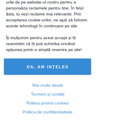
urile de pe website-ul nostru pentru a
diferite la Bucuresti: luni, 22 septembrie
personaliza reclamele pentru tine. În felul
(“Night creatures”, Solo”, “Love stories”
ăsta, tu vezi reclame mai relevante. Prin
si “Revelations”) si marti, 23
acceptarea cookie-urilor, ne ajuți să folosim
septembrie (“Suite Otis”, “The Golden
aceste tehnologii în continuare pe site.
Section”, “Unfold” si “Revelations”).
Îți mulțumim pentru acest accept și îți
reamintim că îți poți schimba oricând
Biletele se vor pune in vanzare la casa
opțiunea printr-o simplă revenire pe site!
de bilete a Teatrului National Bucuresti,
incepand cu data de 1 septembrie, la
DA, AM INȚELES
preturi cuprinse intre 100 si 350 de lei.
loading...
Mai multe detalii
Termeni și condiții
Politica privind cookies
Articolul următor
Politica de confidențialitate