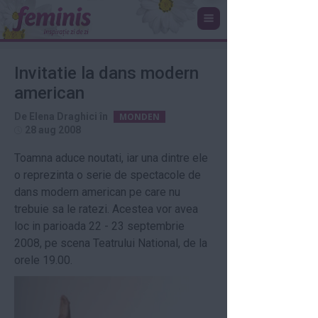
Invitatie la dans modern
american
De
Elena Draghici
în
MONDEN
28 aug 2008
Toamna aduce noutati, iar una dintre ele
o reprezinta o serie de spectacole de
dans modern american pe care nu
trebuie sa le ratezi. Acestea vor avea
loc in parioada 22 - 23 septembrie
2008, pe scena Teatrului National, de la
orele 19.00.