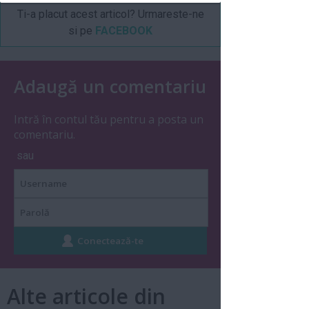
Ti-a placut acest articol? Urmareste-ne
si pe
FACEBOOK
Adaugă un comentariu
Intră în contul tău pentru a posta un
comentariu.
sau
Alte articole din