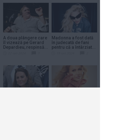
A doua plângere care
Madonna a fost dată
îl vizează pe Gerard
în judecată de fani
Depardieu, respinsă...
pentru că a întârziat...
22 ian 2024
1
19 ian 2024
2
Kate Middleton a fost
Anamaria Ferentz
operată. Ea va avea
vrea să recucerească
nevoie de cel puţin...
topurile muzicale
din...
17 ian 2024
1
18 dec 2023
1