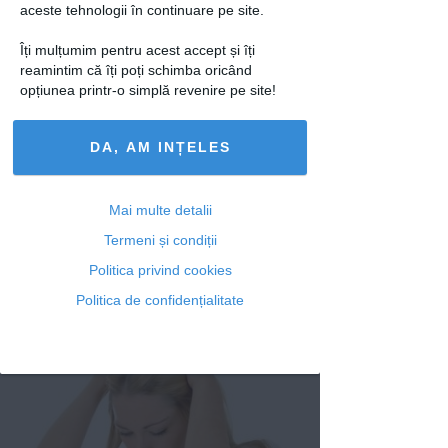
8 lucruri pe care sa NU le faci in
aceste tehnologii în continuare pe site.
cariera, daca vrei rezultate!
7 oct 2013
Îți mulțumim pentru acest accept și îți
reamintim că îți poți schimba oricând
opțiunea printr-o simplă revenire pe site!
DA, AM INȚELES
Mai multe detalii
Termeni și condiții
Chris Brown a lansat noul videoclip -
Politica privind cookies
vezi aici!
Politica de confidențialitate
2 apr 2013