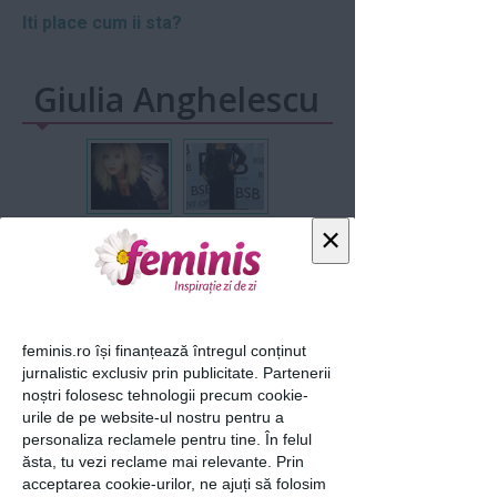
Iti place cum ii sta?
Giulia Anghelescu
×
loading...
feminis.ro își finanțează întregul conținut
jurnalistic exclusiv prin publicitate. Partenerii
noștri folosesc tehnologii precum cookie-
Articolul următor
urile de pe website-ul nostru pentru a
personaliza reclamele pentru tine. În felul
ăsta, tu vezi reclame mai relevante. Prin
acceptarea cookie-urilor, ne ajuți să folosim