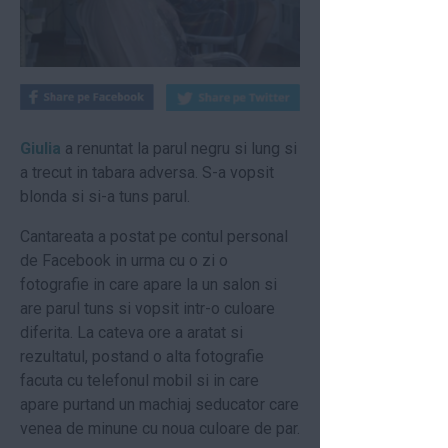
Giulia
a renuntat la parul negru si lung si
a trecut in tabara adversa. S-a vopsit
blonda si si-a tuns parul.
Cantareata a postat pe contul personal
de Facebook
in urma cu o zi
o
fotografie in care apare la un salon si
are parul tuns si vopsit intr-o culoare
diferita. La cateva ore a aratat si
rezultatul, postand o alta fotografie
facuta cu telefonul mobil si in care
apare purtand un machiaj seducator care
venea de minune cu noua culoare de par.