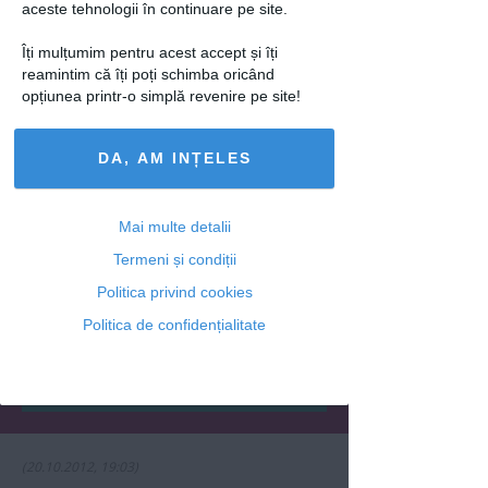
aceste tehnologii în continuare pe site.
Ti-a placut acest articol? Urmareste-ne
Îți mulțumim pentru acest accept și îți
si pe
FACEBOOK
reamintim că îți poți schimba oricând
opțiunea printr-o simplă revenire pe site!
Adaugă un comentariu
DA, AM INȚELES
Intră în contul tău pentru a posta un
comentariu.
Mai multe detalii
sau
Termeni și condiții
Politica privind cookies
Politica de confidențialitate
(20.10.2012, 19:03)