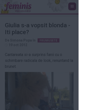
Giulia s-a vopsit blonda -
Iti place?
De
Simona Popa
în
FRUMUSETE
19 oct 2012
Cantareata si-a surprins fanii cu o
schimbare radicala de look, renuntand la
brunet.