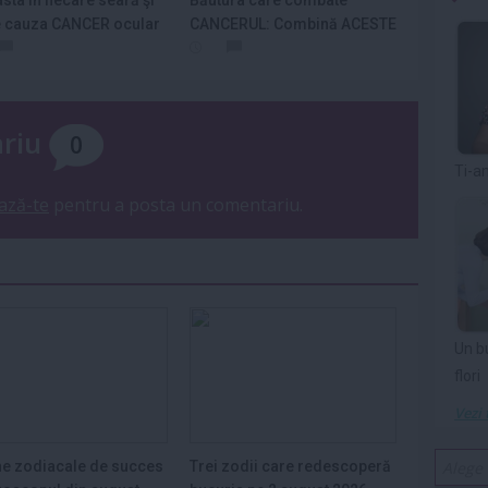
asta în fiecare seară şi
Băutura care combate
e cauza CANCER ocular
CANCERUL: Combină ACESTE
.
5 ingrediente
ariu
0
Ti-a
ază-te
pentru a posta un comentariu.
Un b
flori
Vezi 
e zodiacale de succes
Trei zodii care redescoperă