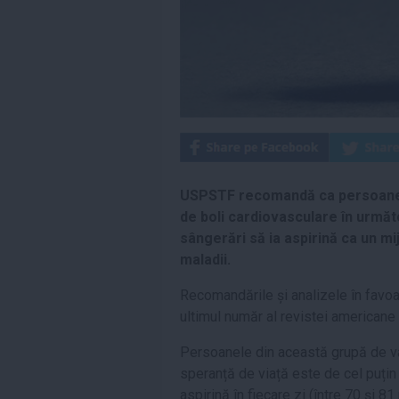
USPSTF recomandă ca persoanele 
de boli cardiovasculare în următo
sângerări să ia aspirină ca un m
maladii.
Recomandările și analizele în favo
ultimul număr al revistei americane 
Persoanele din această grupă de vâr
speranță de viață este de cel puțin
aspirină în fiecare zi (între 70 și 8