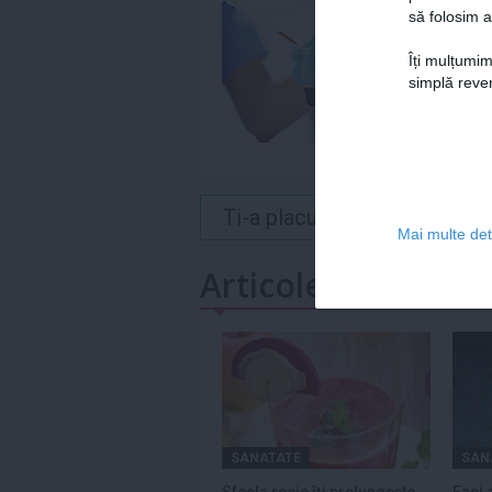
să folosim a
Îți mulțumim
simplă reven
Ti-a placut acest articol? 
Mai multe deta
Articole similare
SANATATE
SAN