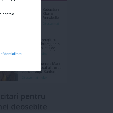
nar
Sebastian
Stan şi
a printr-o
Annabelle
Wallis au
Citeşte mai
devenit
părinţi
O italiancă a reuşit, cu
ajutorul salubrităţii, să-şi
recupereze biletul de
loterie în valoare de 1
Citeşte mai mult»
nfidențialitate
milion de euro aruncat la
gunoi
Prinţesa Eugenie a Marii
Britanii a născut al treilea
copil, o fetiţă: Suntem
absolut topiţi după micuţa
Citeşte mai mult»
noastră
icitari pentru
ei deosebite