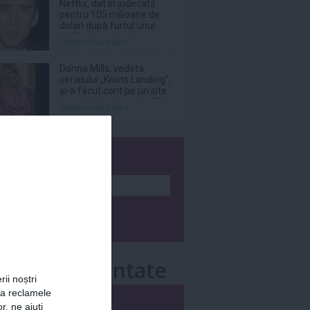
Netflix, dat în judecată
pentru 105 milioane de
dolari după furtul unui
thriller de război cu
Citeşte mai mult»
Nicolas Cage
Donna Mills, vedeta
serialului „Knots Landing”,
și-a făcut cont pe un site
de adulți la vârsta de 85
Citeşte mai mult»
de ani
wsletter
e mai comentate
rii noștri
za reclamele
i
Săptămânal
r, ne ajuți