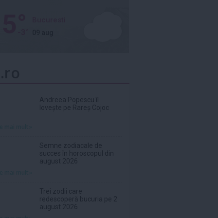
5°
Bucuresti
-3°
09 aug
.ro
Andreea Popescu îl
lovește pe Rareș Cojoc
te mai mult»
Semne zodiacale de
succes în horoscopul din
august 2026
te mai mult»
Trei zodii care
redescoperă bucuria pe 2
august 2026