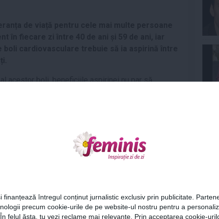
eranța de viață pentru cele mai multe persoane
în fiecare zi între 40 de ani și 59 de ani, iar
boli cardiovasculare trebuie să ia aspirină între
i.
l acestor boli, beneficiile aspirinei nu par să
ale, mai susțin specialiștii citați de AFP.
Ne
cardic
,
prevenirea cancerului
Articolul următor
STUDIU: Femeile au nevoie
Cel
să doarmă cu 20 de
i finanțează întregul conținut jurnalistic exclusiv prin publicitate. Partene
minute mai mult decât bărbații
hnologii precum cookie-urile de pe website-ul nostru pentru a personali
Az
 În felul ăsta, tu vezi reclame mai relevante. Prin acceptarea cookie-urilo