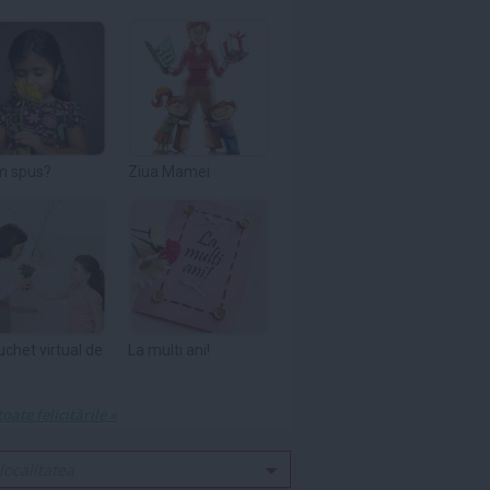
m spus?
Ziua Mamei
uchet virtual de
La multi ani!
toate felicitările »