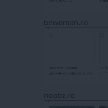
pe Rareș Cojoc
în ho
2026
1 aug 2026
1 a
bewoman.ro
Care este cea mai
Ghid 
„alcoolică” zodie din zodiac
Cum S
și de ce...
Legum
29 dec 2025
3 s
noobz.ro