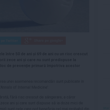
între 50 de ani și 69 de ani cu un risc crescut
rii zece ani și care nu sunt predispuse la
ijloc de prevenție primară împotriva acestor
area unei asemenea recomandări sunt publicate în
'Annals of Internal Medicine'.
stă, fără risc crescut de sângerare, a căror
 zece ani și care sunt dispuse să ia doze mici de
Mai
1 mg) sunt cele care pot beneficia cel mai probabil din