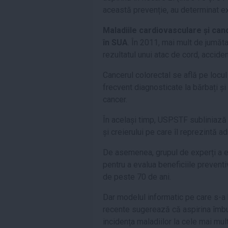
această prevenție, au determinat ex
Maladiile cardiovasculare și can
în SUA
. În 2011, mai mult de jumăta
rezultatul unui atac de cord, acciden
Cancerul colorectal se află pe locul
frecvent diagnosticate la bărbați și
cancer.
În același timp, USPSTF subliniază 
și creierului pe care îl reprezintă 
De asemenea, grupul de experți a e
pentru a evalua beneficiile preventi
de peste 70 de ani.
Dar modelul informatic pe care s-
recente sugerează că aspirina îmbu
incidența maladiilor la cele mai mu