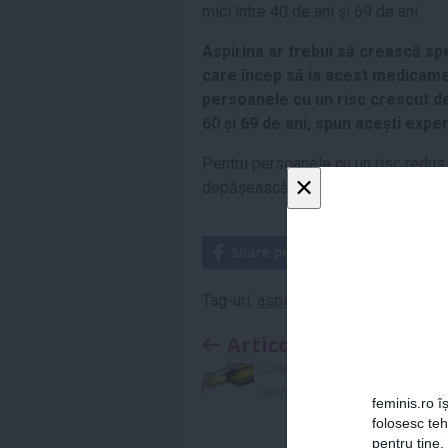
mici între 40 de ani și 69 de ani.
Aspirina ar trebui să crească sp
care încep să ia acest medicament 
persoanele cu un risc crescut de 
60 și 69 de ani, spun acești experț
Pentru persoanele cu un risc redus a
×
depășească efectele adverse potenți
Tag-uri:
aspirina
,
cancer
,
infarct mio
Articolul anterior
Cade cel mai mare mit
despre uleiul VEGETAL
feminis.ro îș
folosesc te
pentru tine.