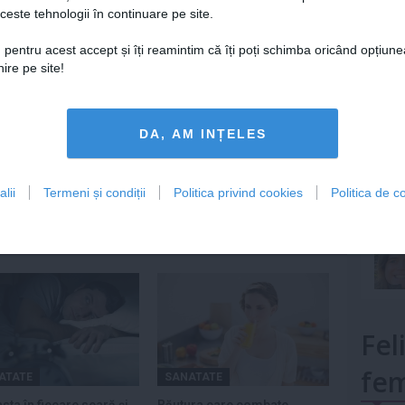
ceste tehnologii în continuare pe site.
Lu
 pentru acest accept și îți reamintim că îți poți schimba oricând opțiune
ire pe site!
mult»
DA, AM INȚELES
Urmareste-ne si pe
FACEBOOK
lii
Termeni și condiții
Politica privind cookies
Politica de co
Fel
fem
ATATE
SANATATE