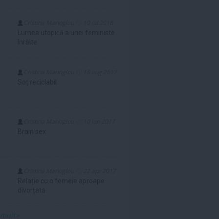
Cristina Marioglou
10 iul 2018
Lumea utopică a unei feministe
înrăite
Cristina Marioglou
18 aug 2017
Soț reciclabil
Cristina Marioglou
10 iun 2017
Brain sex
Cristina Marioglou
22 apr 2017
Relație cu o femeie aproape
divorțată
 mult»