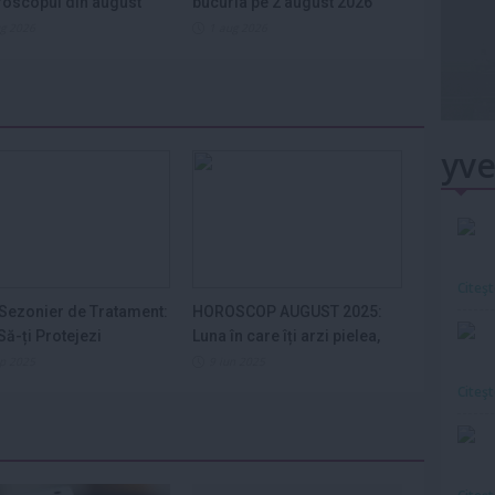
roscopul din august
bucuria pe 2 august 2026
ug 2026
1 aug 2026
yve
Citeş
Sezonier de Tratament:
HOROSCOP AUGUST 2025:
ă-ți Protejezi
Luna în care îți arzi pielea,
ele din...
nervii și...
ep 2025
9 iun 2025
Citeş