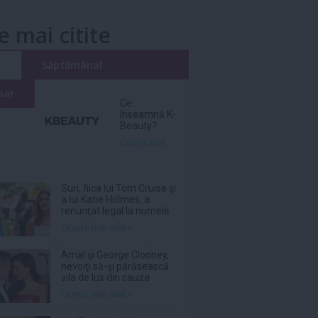
e mai citite
i
Săptămânal
nar
Ce
înseamnă K-
Beauty?
Citeşte mai
Suri, fiica lui Tom Cruise şi
a lui Katie Holmes, a
renunţat legal la numele
tatălui ei
Citeşte mai mult»
Amal şi George Clooney,
nevoiţi să-şi părăsească
vila de lux din cauza
incendiilor
Citeşte mai mult»