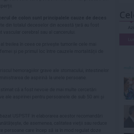
perții.
Cel
cerul de colon sunt principalele cauze de deces
te din totalul deceselor din această țară au fost
Az
t vascular cerebral sau al cancerului.
Lu
 al treilea în ceea ce privește tumorile cele mai
 femei și pe primul loc între cauzele mortalității de
mult»
riscul hemoragiilor grave ale stomacului, intestinelor
administrarea de aspirină la unele persoane.
stimat că a fost nevoie de mai multe cercetări
ve ale aspirinei pentru persoanele de sub 50 ani și
a bazat USPSTF în elaborarea acestor recomandări
nătățește, de asemenea, calitatea vieții sau reduce
lte persoane care încep să ia în mod regulat doze