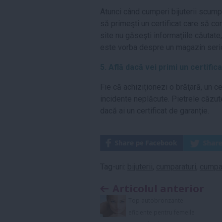
Atunci când cumperi bijuterii scumpe
să primeşti un certificat care să co
site nu găseşti informaţiile căutate,
este vorba despre un magazin serios
5. Află dacă vei primi un certific
Fie că achiziţionezi o brăţară, un 
incidente neplăcute. Pietrele căzute
dacă ai un certificat de garanţie.
Tag-uri:
bijuterii
,
cumparaturi
,
cumpar
Articolul anterior
Top autobronzante
eficiente pentru femeile