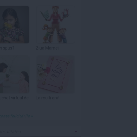
m spus?
Ziua Mamei
uchet virtual de
La multi ani!
toate felicitările »