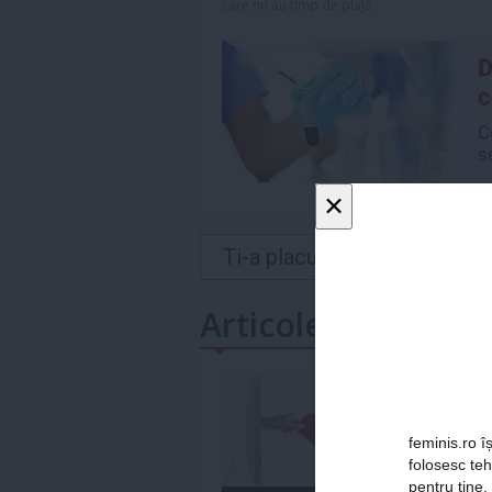
care nu au timp de plajă
×
Ti-a placut acest articol? 
Articole similare
feminis.ro îș
folosesc te
pentru tine.