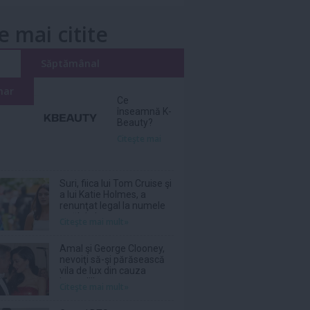
e mai citite
i
Săptămânal
nar
Ce
înseamnă K-
Beauty?
Citeşte mai
Suri, fiica lui Tom Cruise şi
a lui Katie Holmes, a
renunţat legal la numele
tatălui ei
Citeşte mai mult»
Amal şi George Clooney,
nevoiţi să-şi părăsească
vila de lux din cauza
incendiilor
Citeşte mai mult»