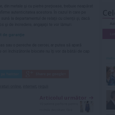
, din metale şi cu pietre preţioase, trebuie neapărat
Cel
nfirme autenticitatea acestora. În cazul în care pe
 sună la departamentul de relaţii cu clienţii şi, dacă
Az
 şi de încredere, angajaţii te vor lămuri.
Lu
at de garanţie
ceas sau o pereche de cercei, ar putea să apară
 ori închizătorile blocate nu îţi vor da bătăi de cap
mult»
aturi online
,
internet
,
reguli
Articolul următor
10 sutiene perfecte pentru
rochiile decoltate, fără