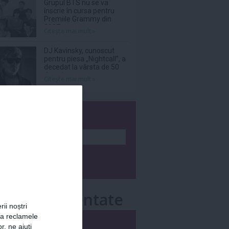
Grupul BTS nu se va
înscrie în cursa pentru
Premiile Grammy din
2027
Citeşte mai mult»
DJ Kavinsky, cunoscut
pentru piesa „Nightcall”, a
decedat la vârsta de 50
de ani
Citeşte mai mult»
wsletter
e mai comentate
rii noștri
za reclamele
i
Săptămânal
r, ne ajuți