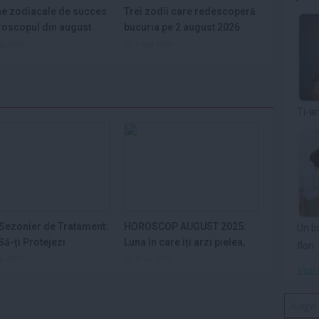
e zodiacale de succes
Trei zodii care redescoperă
roscopul din august
bucuria pe 2 august 2026
ug 2026
1 aug 2026
Ti-a
Sezonier de Tratament:
HOROSCOP AUGUST 2025:
Un b
ă-ți Protejezi
Luna în care îți arzi pielea,
flori
ele din...
nervii și...
ep 2025
9 iun 2025
Vezi 