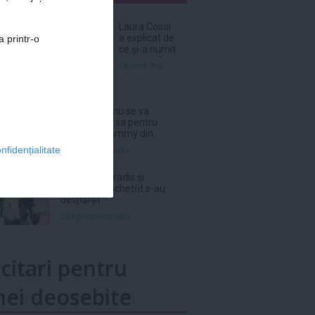
nar
Laura Cosoi
a explicat de
a printr-o
ce și-a numit
a cincea fiică
Citeşte mai
Nina. „Am
știut că i se
potrivește”
Grupul BTS nu se va
înscrie în cursa pentru
Premiile Grammy din
2027
Citeşte mai mult»
nfidențialitate
Vanessa Paradis și
Samuel Benchetrit s-au
despărțit
Citeşte mai mult»
icitari pentru
ei deosebite