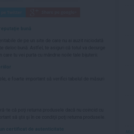
reputaţie bună
eritabile de pe un site de care nu ai auzit niciodată
te deloc bună. Astfel, te asiguri că totul va decurge
care tu vei purta cu mândrie noile tale bijuterii.
riilor
ele, e foarte important să verifici tabelul de măsuri
ură-te că poţi returna produsele dacă nu coincid cu
ant să ştii şi în ce condiţii poţi returna produsele.
un certificat de autenticitate
Mai