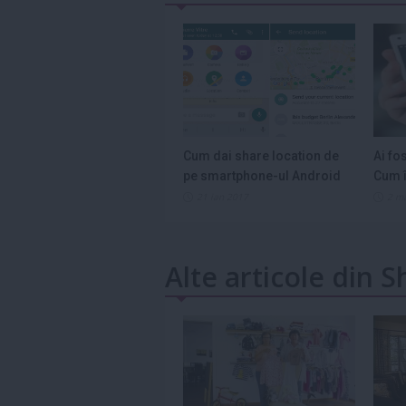
Cum dai share location de
Ai fo
pe smartphone-ul Android
Cum î
21 ian 2017
2 m
Alte articole din 