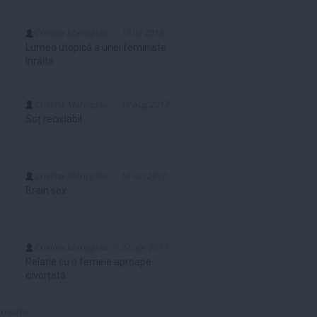
Cristina Marioglou
10 iul 2018
Lumea utopică a unei feministe
înrăite
Cristina Marioglou
18 aug 2017
Soț reciclabil
Cristina Marioglou
10 iun 2017
Brain sex
Cristina Marioglou
22 apr 2017
Relație cu o femeie aproape
divorțată
 mult»