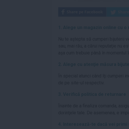
1. Alege un magazin online cu o 
Nu te aştepta să cumperi bijuterii v
sau, mai rău, a cărui reputaţie nu es
aşa cum trebuie până în momentul în 
2. Alege cu atenţie măsura bijute
În special atunci când îţi cumperi in
de pe site-ul respectiv.
3. Verifică politica de returnare
Înainte de a finaliza comanda, asig
dorinţele tale. De asemenea, e import
4. Interesează-te dacă vei primi 