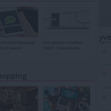
yve
st blocat pe WhatsApp?
Cum spionezi un telefon
ți dai seama?
mobil – 5 aplicații utile
ar 2016
6 aug 2015
Citeş
Shopping
Citeş