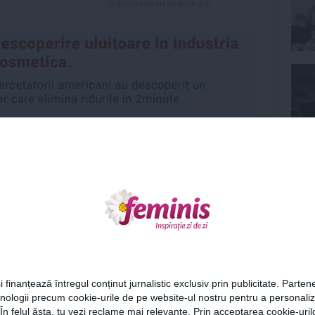
mâneci sau cu spatele gol
Ne
Urmareste-ne si pe
FACEBOOK
Cel
i finanțează întregul conținut jurnalistic exclusiv prin publicitate. Partene
hnologii precum cookie-urile de pe website-ul nostru pentru a personali
Az
 În felul ăsta, tu vezi reclame mai relevante. Prin acceptarea cookie-urilo