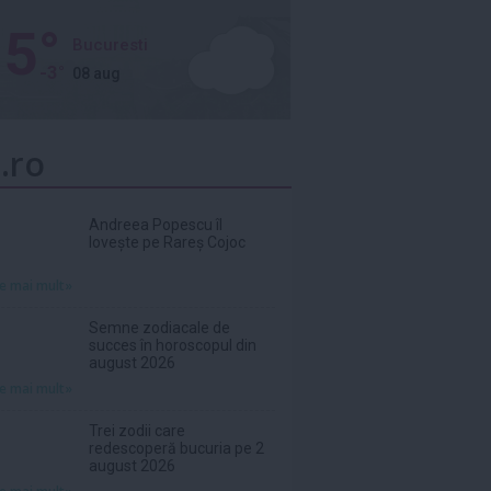
5°
Bucuresti
-3°
08 aug
.ro
Andreea Popescu îl
lovește pe Rareș Cojoc
te mai mult»
Semne zodiacale de
succes în horoscopul din
august 2026
te mai mult»
Trei zodii care
redescoperă bucuria pe 2
august 2026