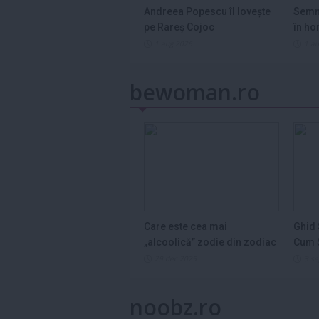
Andreea Popescu îl lovește
Semn
pe Rareș Cojoc
în ho
2026
1 aug 2026
1 a
bewoman.ro
Care este cea mai
Ghid 
„alcoolică” zodie din zodiac
Cum S
și de ce...
Legum
29 dec 2025
3 s
noobz.ro