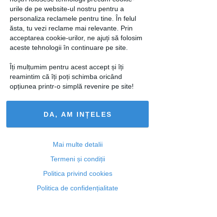
Coronavirus, dacă urmează să...
urile de pe website-ul nostru pentru a
13 feb 2020
0
personaliza reclamele pentru tine. În felul
ăsta, tu vezi reclame mai relevante. Prin
acceptarea cookie-urilor, ne ajuți să folosim
aceste tehnologii în continuare pe site.
Îți mulțumim pentru acest accept și îți
reamintim că îți poți schimba oricând
opțiunea printr-o simplă revenire pe site!
DA, AM INȚELES
Cele mai mari 3 înșelătorii Airbnb
5 feb 2020
0
Mai multe detalii
Termeni și condiții
Politica privind cookies
Politica de confidențialitate