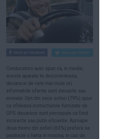
Conducatorii auto spun ca, in medie,
aceste aparate te dezorienteaza,
deoarece de cele mai mule ori,
informatiile oferite sunt inexacte sau
eronate. Opt din zece soferi (79%) spun
ca sfideaza instructiunile furnizate de
GPS deoarece sunt percepute ca fiind
incorecte sau putin eficiente. Aproape
doua treimi din soferi (63%) prefera sa
pastreze o harta in masina, in caz de