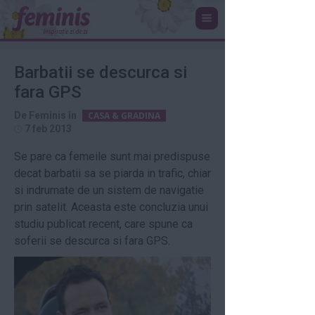
Barbatii se descurca si
fara GPS
De
Feminis
în
CASA & GRADINA
7 feb 2013
Se pare ca femeile sunt mai predispuse
decat barbatii sa se piarda in trafic, chiar
si indrumate de un sistem de navigatie
prin satelit. Aceasta este concluzia unui
studiu publicat recent, care spune ca
soferii se descurca si fara GPS.