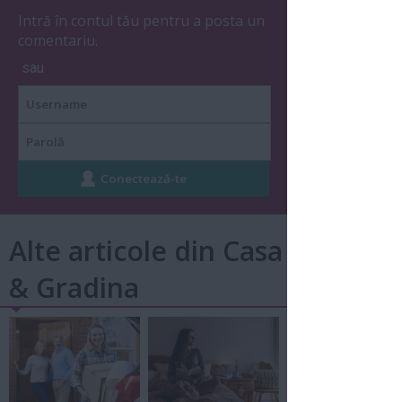
Intră în contul tău pentru a posta un
comentariu.
sau
Alte articole din Casa
& Gradina