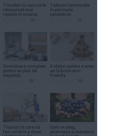
7 moduri în care să te
7 plăceri nevinovate
obișnuiești mai
în perioada
repede în noua ta
pandemiei
casă
13 oct 2020
0
11 ian 2021
0
Dormitoare complete
6 sfaturi pentru a avea
pentru un plus de
un Crăciun eco-
eleganţă
friendly
4 ian 2021
1
21 dec 2020
0
7 lucruri în care să
Cum se aleg,
faci curat în a doua
păstrează și mănâncă