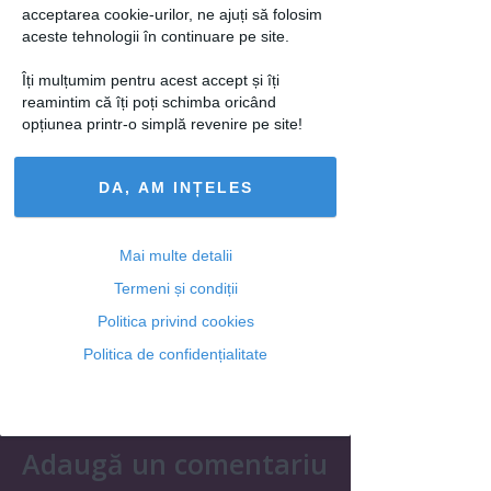
acceptarea cookie-urilor, ne ajuți să folosim
aceste tehnologii în continuare pe site.
Tipologia barbatilor in functie de masina
pe care o conduc
Îți mulțumim pentru acest accept și îți
reamintim că îți poți schimba oricând
loading...
opțiunea printr-o simplă revenire pe site!
DA, AM INȚELES
Articolul următor
Mai multe detalii
Termeni și condiții
Politica privind cookies
Ti-a placut acest articol? Urmareste-ne
Politica de confidențialitate
si pe
FACEBOOK
Adaugă un comentariu