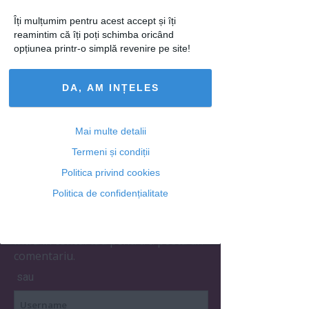
Îți mulțumim pentru acest accept și îți
reamintim că îți poți schimba oricând
opțiunea printr-o simplă revenire pe site!
Articolul următor
DA, AM INȚELES
Mai multe detalii
Ti-a placut acest articol? Urmareste-ne
si pe
FACEBOOK
Termeni și condiții
Politica privind cookies
Politica de confidențialitate
Adaugă un comentariu
Intră în contul tău pentru a posta un
comentariu.
sau