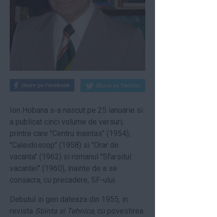
Ion Hobana s-a nascut pe 25 ianuarie si
a publicat cinci volume de versuri,
printre care "Centru inaintas" (1954),
"Caleidoscop" (1958) si "Orar de
vacanta" (1962) si romanul "Sfarsitul
vacantei" (1960), inainte de a se
consacra, cu precadere, SF-ului.
Debutul in gen dateaza din 1955, in
revista
Stiinta si Tehnica
, cu povestirea