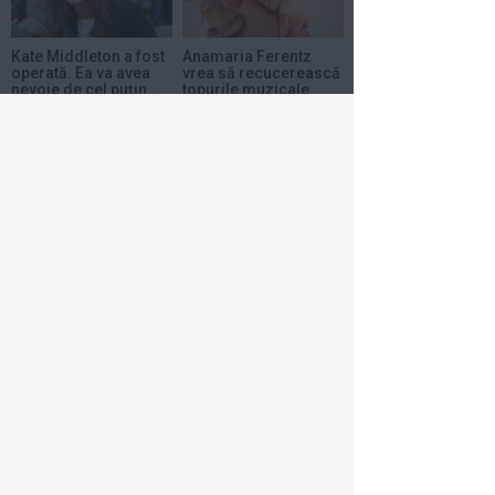
Kate Middleton a fost
Anamaria Ferentz
operată. Ea va avea
vrea să recucerească
nevoie de cel puţin...
topurile muzicale
din...
17 ian 2024
1
18 dec 2023
1
Care a fost cauza
morții actorului
Andre Braugher
15 dec 2023
1
Horoscop
Azi
Săptămânal
2026