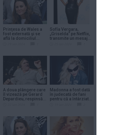
Prinţesa de Wales a
Sofía Vergara,
fost externată şi se
„Griselda” pe Netflix,
află la domiciliul...
transmite un mesaj...
29 ian 2024
1
25 ian 2024
1
A doua plângere care
Madonna a fost dată
îl vizează pe Gerard
în judecată de fani
Depardieu, respinsă...
pentru că a întârziat...
22 ian 2024
1
19 ian 2024
2