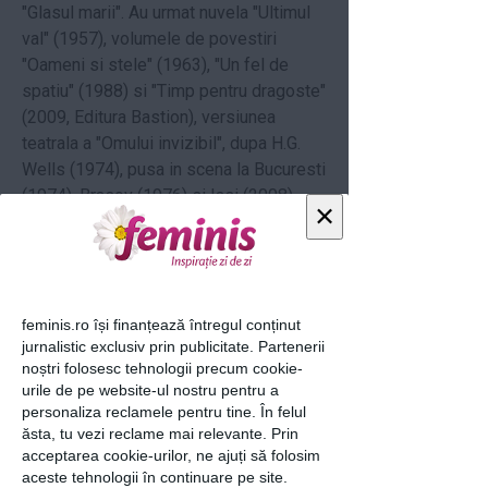
"Glasul marii". Au urmat nuvela "Ultimul
val" (1957), volumele de povestiri
"Oameni si stele" (1963), "Un fel de
spatiu" (1988) si "Timp pentru dragoste"
(2009, Editura Bastion), versiunea
teatrala a "Omului invizibil", dupa H.G.
Wells (1974), pusa in scena la Bucuresti
(1974), Brasov (1976) si Iasi (2008).
×
In ianuarie 2011, volumul de povestiri
"Timp pentru dragoste", aparut in 2009
la Editura Bastion, este preluat, ca editie
definitiva, de catre integrala science
feminis.ro își finanțează întregul conținut
fiction si fantasy Seniorii Imaginatiei
jurnalistic exclusiv prin publicitate. Partenerii
(Editura Eagle), readucand pe coperta
noștri folosesc tehnologii precum cookie-
titlul "Oameni si stele".
urile de pe website-ul nostru pentru a
personaliza reclamele pentru tine. În felul
sursa:Wikipedia
ăsta, tu vezi reclame mai relevante. Prin
acceptarea cookie-urilor, ne ajuți să folosim
loading...
aceste tehnologii în continuare pe site.