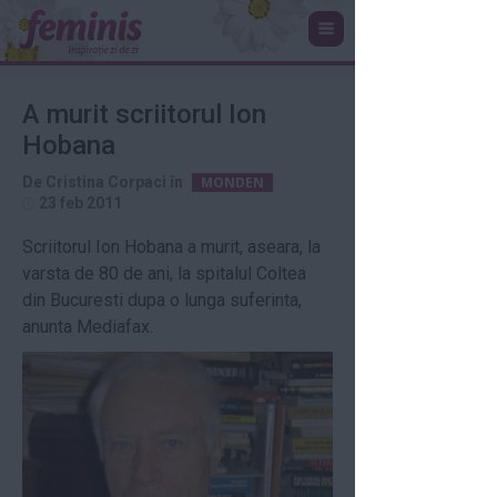
A murit scriitorul Ion
Hobana
De
Cristina Corpaci
în
MONDEN
23 feb 2011
Scriitorul Ion Hobana a murit, aseara, la
varsta de 80 de ani, la spitalul Coltea
din Bucuresti dupa o lunga suferinta,
anunta Mediafax.