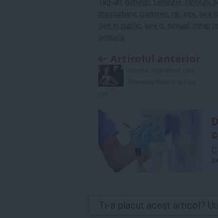
Tag-uri:
diminat
,
fantezie
,
fantezii 
masturbare
,
partener
,
rar
,
sex
,
sex c
sex in public
,
sex o
,
sexual
,
strap o
sexuala
Articolul anterior
Violenta, instrument care
determina femeia sa faca
sex
Ti-a placut acest articol? 