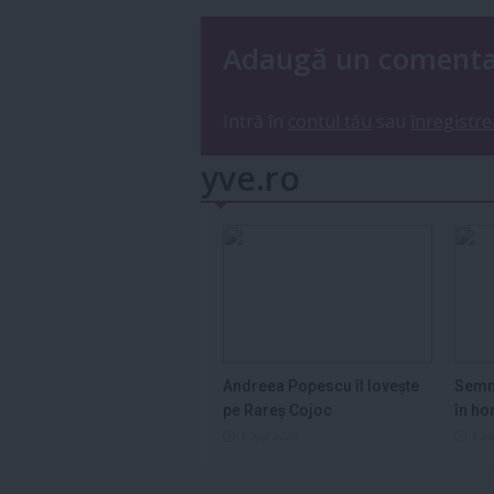
Adaugă un coment
Intră în
contul tău
sau
înregistre
yve.ro
Andreea Popescu îl lovește
Semn
pe Rareș Cojoc
în ho
2026
1 aug 2026
1 a