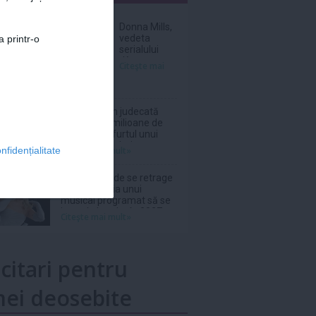
nar
Donna Mills,
vedeta
a printr-o
serialului
„Knots
Citeşte mai
Landing”, și-
a făcut cont
pe un site de
adulți la
Netflix, dat în judecată
vârsta de 85
pentru 105 milioane de
de ani
dolari după furtul unui
thriller de război cu
Citeşte mai mult»
nfidențialitate
Nicolas Cage
Ariana Grande se retrage
din distribuția unui
musical programat să se
joace la Londra în 2027
Citeşte mai mult»
icitari pentru
ei deosebite