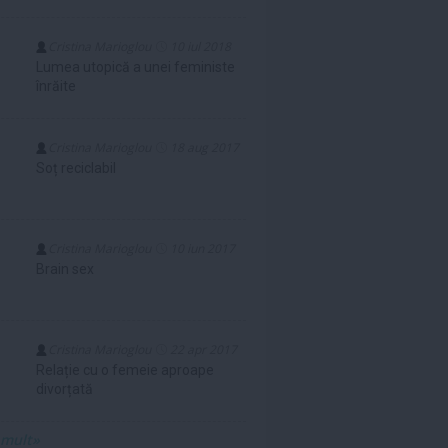
Cristina Marioglou
10 iul 2018
Lumea utopică a unei feministe
înrăite
Cristina Marioglou
18 aug 2017
Soț reciclabil
Cristina Marioglou
10 iun 2017
Brain sex
Cristina Marioglou
22 apr 2017
Relație cu o femeie aproape
divorțată
 mult»