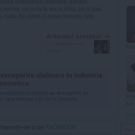
sexuale
,
heterosexual
,
imaginatie
,
lesbiene
,
u animale
,
sex cu forta
,
sex cu strain
,
sex in grup
,
n
,
studiu
,
the journal of sexual medicine
,
viata
Articolul următor
Tu iti programezi viata
Ti-a
sexuala?
Un b
flori
Vezi 
Urmareste-ne si pe
FACEBOOK