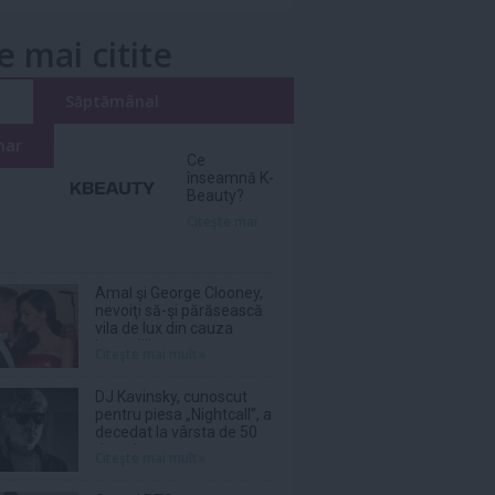
e mai citite
i
Săptămânal
nar
Ce
înseamnă K-
Beauty?
Citeşte mai
Amal şi George Clooney,
nevoiţi să-şi părăsească
vila de lux din cauza
incendiilor
Citeşte mai mult»
DJ Kavinsky, cunoscut
pentru piesa „Nightcall”, a
decedat la vârsta de 50
de ani
Citeşte mai mult»