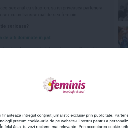
 face sex anal cu strap-on, sa isi priveasca partenera
a sex cu un transsexual de sex feminin.
atie serioasa?
 de a fi dominate in pat
 legate, plesnite si fortate sa faca sex. Dar inainte
e place mai mult decat femeilor sa fie fortati sa faca
Ne
iv 39% aducand vorba despre asta.
xclud reciproc
tat sa isi lege partenerul, cat si sa fie legati. Asadar,
e sa te plasezi.
nteziile
Cel
ecificat ca nu ar vrea sa isi aduca fanteziile in viata
i finanțează întregul conținut jurnalistic exclusiv prin publicitate. Partene
hnologii precum cookie-urile de pe website-ul nostru pentru a personali
i in imaginatie.
Az
 În felul ăsta, tu vezi reclame mai relevante. Prin acceptarea cookie-urilo