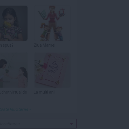
m spus?
Ziua Mamei
uchet virtual de
La multi ani!
toate felicitările »