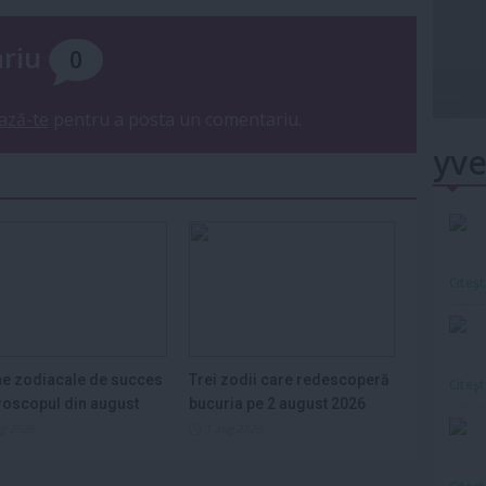
ariu
0
ază-te
pentru a posta un comentariu.
yve
Citeş
e zodiacale de succes
Trei zodii care redescoperă
Citeş
roscopul din august
bucuria pe 2 august 2026
ug 2026
1 aug 2026