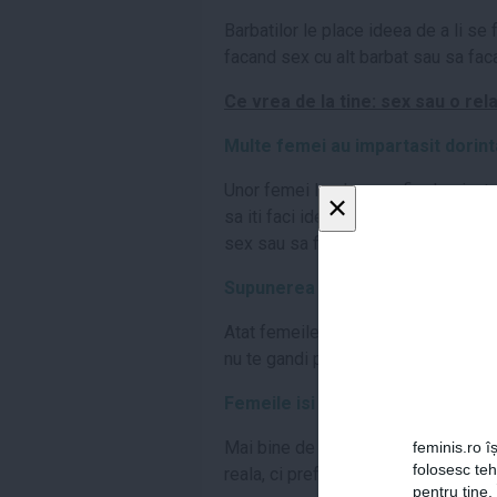
Barbatilor le place ideea de a li se
facand sex cu alt barbat sau sa fac
Ce vrea de la tine: sex sau o rel
Multe femei au impartasit dorinta
Unor femei le place sa fie dominate,
×
sa iti faci idei, afla ca barbatilor l
sex sau sa fie plesniti, aproximat
Supunerea si dominarea nu se e
Atat femeile cat si barbatii prefera a
nu te gandi prea mult in ce categori
Femeile isi pun rar in aplicare fa
Mai bine de jumatate din femei au sp
feminis.ro îș
folosesc te
reala, ci prefera sa lase unele lucrur
pentru tine.