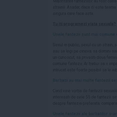
Majoritatea fanteziilor au fost con
strainii. Asadar, daca iti este team
singura care face asta.
Tu iti programezi viata sexuala?
Unele fantezii sunt mai comune 
Sexul in public, sexul cu un strain,
sau sa legi pe cineva, sa domini sau
un cunoscut, sa privesti doua femei
comune fantezii. Ar trebui sa ii impa
intrucat este foarte posibil sa le aib
Barbatii au mai multe fantezii s
Cand vine vorba de fantezii sexuale
interesati de cele 55 de fantezii se
despre fantezia preferata, comparat
Unele fantezii ale barbatilor s-a