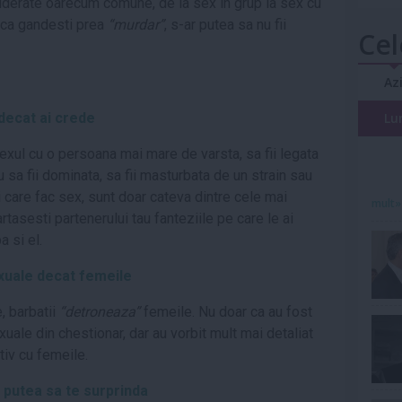
siderate oarecum comune, de la sex in grup la sex cu
a ca gandesti prea
“murdar”
, s-ar putea sa nu fii
Cel
Az
decat ai crede
Lu
 sexul cu o persoana mai mare de varsta, sa fii legata
 sa fii dominata, sa fii masturbata de un strain sau
 care fac sex, sunt doar cateva dintre cele mai
mult»
rtasesti partenerului tau fanteziile pe care le ai
a si el.
exuale decat femeile
, barbatii
“detroneaza”
femeile. Nu doar ca au fost
xuale din chestionar, dar au vorbit mult mai detaliat
iv cu femeile.
r putea sa te surprinda