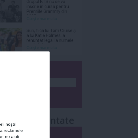
Grupul BTS nu se va
înscrie în cursa pentru
Premiile Grammy din
2027
Citeşte mai mult»
Suri, fiica lui Tom Cruise şi
a lui Katie Holmes, a
renunţat legal la numele
tatălui ei
Citeşte mai mult»
wsletter
e mai comentate
rii noștri
za reclamele
i
Săptămânal
r, ne ajuți