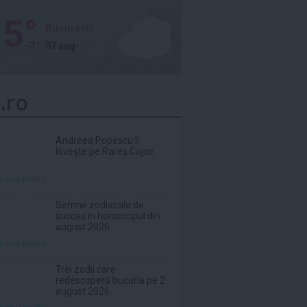
5°
Bucuresti
-3°
07 aug
.ro
Andreea Popescu îl
lovește pe Rareș Cojoc
te mai mult»
Semne zodiacale de
succes în horoscopul din
august 2026
te mai mult»
Trei zodii care
redescoperă bucuria pe 2
august 2026