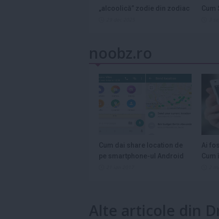
„alcoolică” zodie din zodiac
Cum S
și de ce...
Legum
29 dec 2025
3 s
noobz.ro
Cum dai share location de
Ai fo
pe smartphone-ul Android
Cum î
21 ian 2017
2 m
Alte articole din 