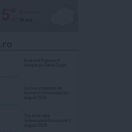
5°
Bucuresti
-3°
06 aug
.ro
Andreea Popescu îl
lovește pe Rareș Cojoc
te mai mult»
Semne zodiacale de
succes în horoscopul din
august 2026
te mai mult»
Trei zodii care
redescoperă bucuria pe 2
august 2026