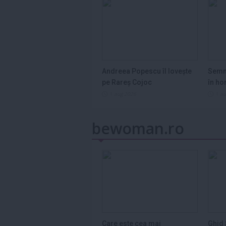
Andreea Popescu îl lovește
Semn
pe Rareș Cojoc
în ho
2026
1 aug 2026
1 a
bewoman.ro
Care este cea mai
Ghid 