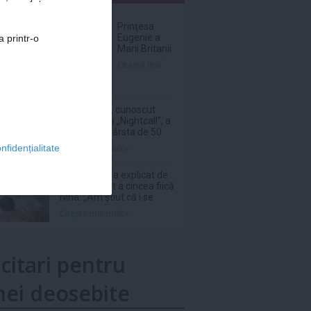
nar
Prinţesa
Eugenie a
a printr-o
Marii Britanii
a născut al
Citeşte mai
treilea copil,
o fetiţă:
Suntem
absolut topiţi
DJ Kavinsky, cunoscut
după micuţa
pentru piesa „Nightcall”, a
noastră
decedat la vârsta de 50
de ani
Citeşte mai mult»
nfidențialitate
Laura Cosoi a explicat de
ce și-a numit a cincea fiică
Nina. „Am știut că i se
potrivește”
Citeşte mai mult»
icitari pentru
ei deosebite