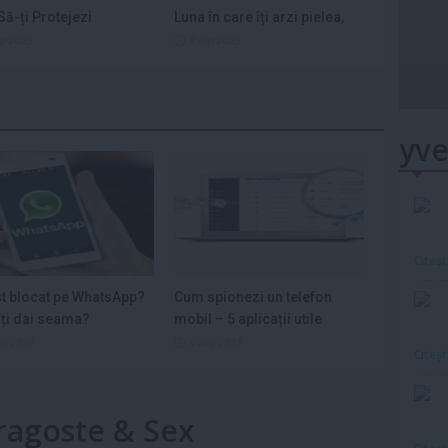
ă-ți Protejezi
Luna în care îți arzi pielea,
ele din...
nervii și...
ep 2025
9 iun 2025
yve
Citeş
st blocat pe WhatsApp?
Cum spionezi un telefon
ți dai seama?
mobil – 5 aplicații utile
ar 2016
6 aug 2015
Citeş
Dragoste & Sex