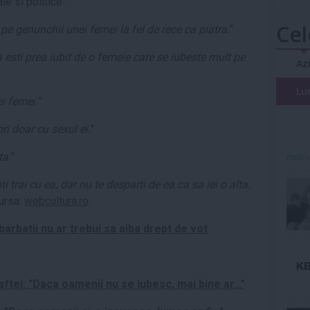
le si politice":
Cel
 pe genunchii unei femei la fel de rece ca piatra.
"
esti prea iubit de o femeie care se iubeste mult pe
Az
Lu
ei femei.
"
ri doar cu sexul ei.
"
ta.
"
mult»
 trai cu ea; dar nu te desparti de ea ca sa iei o alta.
ursa:
webcultura.ro
.
arbatii nu ar trebui sa aiba drept de vot
ftei: "Daca oamenii nu se iubesc, mai bine ar..."