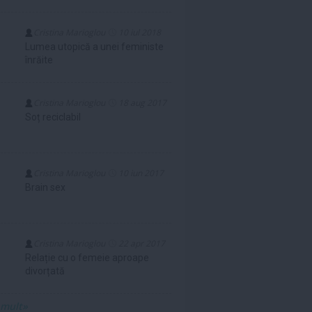
Cristina Marioglou
10 iul 2018
Lumea utopică a unei feministe
înrăite
Cristina Marioglou
18 aug 2017
Soț reciclabil
Cristina Marioglou
10 iun 2017
Brain sex
Cristina Marioglou
22 apr 2017
Relație cu o femeie aproape
divorțată
 mult»