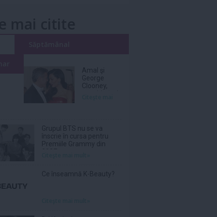
e mai citite
i
Săptămânal
nar
Amal şi
George
Clooney,
nevoiţi să-şi
Citeşte mai
părăsească
vila de lux
din cauza
incendiilor
Grupul BTS nu se va
înscrie în cursa pentru
Premiile Grammy din
2027
Citeşte mai mult»
Ce înseamnă K-Beauty?
Citeşte mai mult»