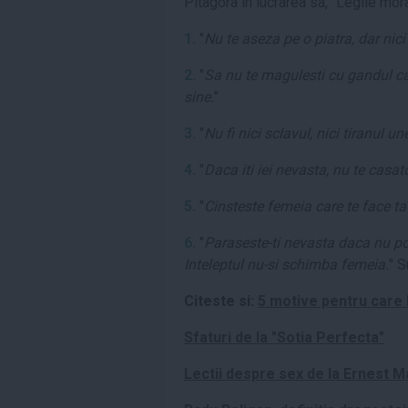
Pitagora in lucrarea sa, "Legile mora
1.
"
Nu te aseza pe o piatra, dar nici
2.
"
Sa nu te magulesti cu gandul ca 
sine.
"
3.
"
Nu fi nici sclavul, nici tiranul un
4.
"
Daca iti iei nevasta, nu te casato
5.
"
Cinsteste femeia care te face ta
6.
"
Paraseste-ti nevasta daca nu poti
Inteleptul nu-si schimba femeia.
" S
Citeste si:
5 motive pentru care b
Sfaturi de la "Sotia Perfecta"
Lectii despre sex de la Ernest Ma