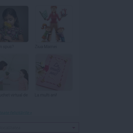
m spus?
Ziua Mamei
uchet virtual de
La multi ani!
toate felicitările »