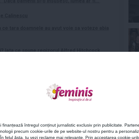
 "Daca oamenii si-o insusesc, lumea ar fi..."
ge Calinescu
 in ce tara doamnele au avut voie sa voteze abia
rii? Iata ce spune regizorul Alfred Hitchcock
Ne
,
femei
,
femeie
,
nevasta
,
paraseste
,
pitagora
,
sfaturi
,
Articolul următor
Cel
i finanțează întregul conținut jurnalistic exclusiv prin publicitate. Partene
Te vopsesti? Iti poti pierde
hnologii precum cookie-urile de pe website-ul nostru pentru a personali
sotul!
Az
 În felul ăsta, tu vezi reclame mai relevante. Prin acceptarea cookie-urilo