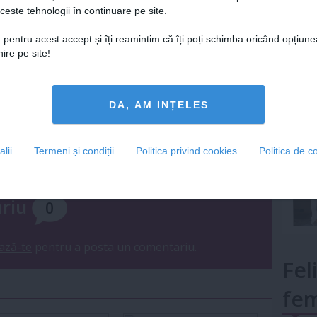
ceste tehnologii în continuare pe site.
Lu
 pentru acest accept și îți reamintim că îți poți schimba oricând opțiune
ire pe site!
mult»
DA, AM INȚELES
Urmareste-ne si pe
FACEBOOK
lii
Termeni și condiții
Politica privind cookies
Politica de co
ariu
0
ază-te
pentru a posta un comentariu.
Fel
fem