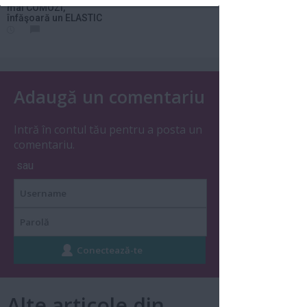
mai COMOZI,
înfăşoară un ELASTIC
în...
Adaugă un comentariu
Intră în contul tău pentru a posta un
comentariu.
sau
Alte articole din