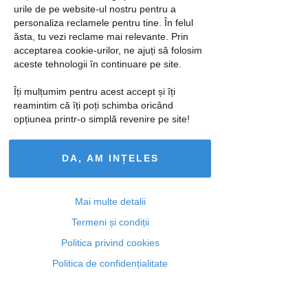
Ti-a placut acest articol? Urmareste-ne
urile de pe website-ul nostru pentru a
si pe
FACEBOOK
personaliza reclamele pentru tine. În felul
ăsta, tu vezi reclame mai relevante. Prin
acceptarea cookie-urilor, ne ajuți să folosim
Articole similare
aceste tehnologii în continuare pe site.
Îți mulțumim pentru acest accept și îți
reamintim că îți poți schimba oricând
opțiunea printr-o simplă revenire pe site!
MODA
FRUMUSETE
DA, AM INȚELES
3 metode prin care
Pălării, bentiţe şi
poți călca FĂRĂ fier
eşarfe: 20 de
de călcat
accesorii pentru
coafura ta
Mai multe detalii
Termeni și condiții
Politica privind cookies
Politica de confidențialitate
MODA
Pentru pantofi cu toc