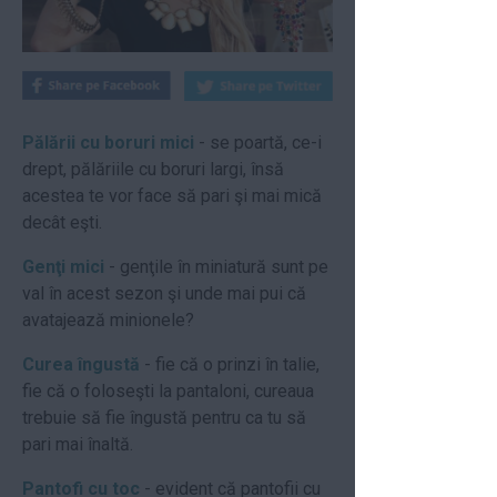
Pălării cu boruri mici
- se poartă, ce-i
drept, pălăriile cu boruri largi, însă
acestea te vor face să pari şi mai mică
decât eşti.
Genţi mici
- genţile în miniatură sunt pe
val în acest sezon şi unde mai pui că
avatajează minionele?
Curea îngustă
- fie că o prinzi în talie,
fie că o foloseşti la pantaloni, cureaua
trebuie să fie îngustă pentru ca tu să
pari mai înaltă.
Pantofi cu toc
- evident că pantofii cu