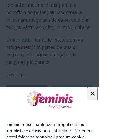
toc te fac mai înaltă, dar pentru a
beneficia de potenţialul acestora la
maximum, alege unii de culoarea pielii
tale, cu vârful ascuţit şi cu tocul subţire.
Colier XXL
- un coiler statement va
atrage atenţia în partea de sus a
corpului, distrăgând atenţia de la
lungimea picioarelor.
loading...
×
Articolul următor
feminis.ro își finanțează întregul conținut
jurnalistic exclusiv prin publicitate. Partenerii
noștri folosesc tehnologii precum cookie-