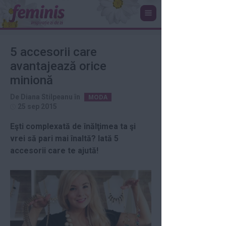
5 accesorii care
avantajează orice
minionă
De
Diana Stilpeanu
în
MODA
25 sep 2015
Eşti complexată de înălţimea ta şi
vrei să pari mai înaltă? Iată 5
accesorii care te ajută!