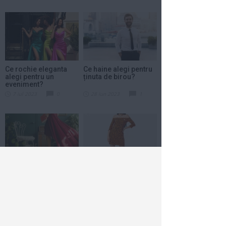
Ce rochie eleganta
Ce haine alegi pentru
alegi pentru un
ținuta de birou?
eveniment?
7 iul 2023
0
28 iun 2023
1
Pe drumul stilului:
Sandale de vară în stil
Cum să creezi un look
streetwear!
elegant cu pantofi...
22 iun 2023
2
5 iun 2023
2