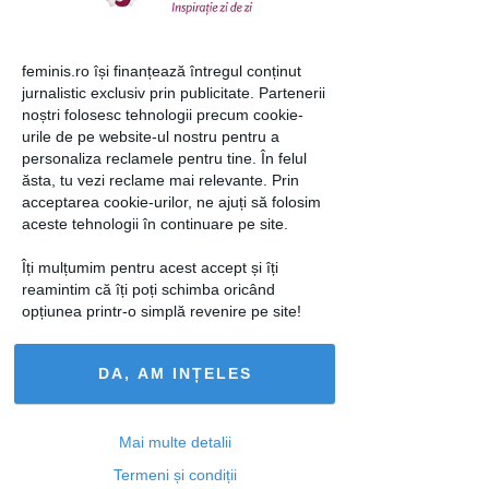
Clueless
21 Jump Street
The Breakfast Club
feminis.ro își finanțează întregul conținut
Grease
jurnalistic exclusiv prin publicitate. Partenerii
loading...
noștri folosesc tehnologii precum cookie-
urile de pe website-ul nostru pentru a
personaliza reclamele pentru tine. În felul
ăsta, tu vezi reclame mai relevante. Prin
acceptarea cookie-urilor, ne ajuți să folosim
aceste tehnologii în continuare pe site.
Articolul următor
Îți mulțumim pentru acest accept și îți
reamintim că îți poți schimba oricând
opțiunea printr-o simplă revenire pe site!
Ti-a placut acest articol? Urmareste-ne
DA, AM INȚELES
si pe
FACEBOOK
Articole similare
Mai multe detalii
Termeni și condiții