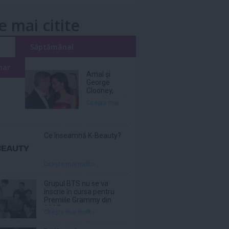
e mai citite
i
Săptămânal
nar
Amal şi
George
Clooney,
nevoiţi să-şi
Citeşte mai
părăsească
vila de lux
din cauza
incendiilor
Ce înseamnă K-Beauty?
Citeşte mai mult»
Grupul BTS nu se va
înscrie în cursa pentru
Premiile Grammy din
2027
Citeşte mai mult»