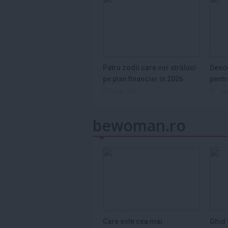
Patru zodii care vor străluci
Desco
pe plan financiar în 2026
pentr
7 aug 2026
7 a
bewoman.ro
Care este cea mai
Ghid 