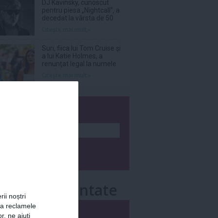
DJ Kavinsky, cunoscut
pentru piesa „Nightcall”, a
decedat la vârsta de 50
de ani
Citeşte mai mult»
Suri, fiica lui Tom Cruise şi
a lui Katie Holmes, a
renunţat legal la numele
tatălui ei
Citeşte mai mult»
wsletter
e mai comentate
rii noștri
za reclamele
i
Săptămânal
r, ne ajuți