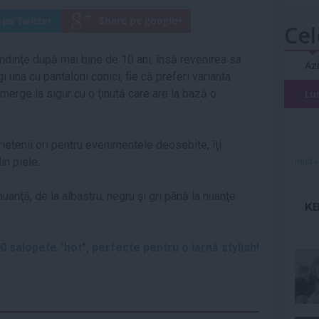
Cel
endinţe după mai bine de 10 ani, însă revenirea sa
Az
 una cu pantaloni conici, fie că preferi varianta
 merge la sigur cu o ţinută care are la bază o
Lu
rietenii ori pentru evenimentele deosebite, îţi
n piele.
mult»
 nuanţă, de la albastru, negru şi gri până la nuanţe
10 salopete "hot", perfecte pentru o iarnă stylish!