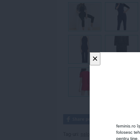
×
feminis.ro îș
folosesc te
Tag-uri:
salopeta
,
salopeta de blugi
pentru tine.