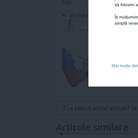
voal
să folosim a
Articolul anterior
Îți mulțumim
10 rochii de zi, perfecte
simplă reven
pentru ultima lună de iarnă
Mai multe deta
Ti-a placut acest articol? 
Articole similare