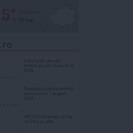
5°
Bucuresti
-3°
07 aug
.ro
Patru zodii care vor
străluci pe plan financiar în
2026
te mai mult»
Descoperă iubirea astrelor
pentru vineri, 7 august
2026
te mai mult»
UNTOLD live începe la Cluj
cu Sting pe afiș