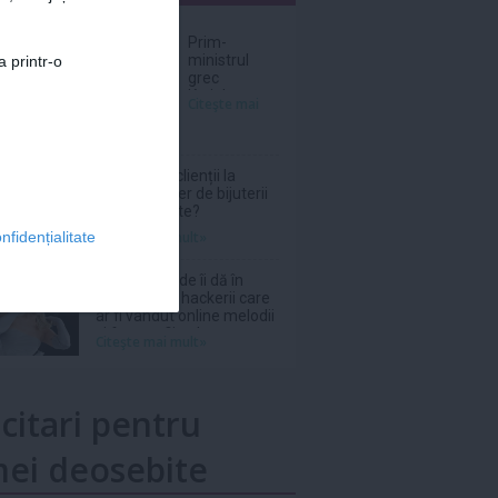
nar
Prim-
ministrul
a printr-o
grec
Kyriakos
Citeşte mai
Mitsotakis i-
a „mulţumit”
lui
Christopher
De ce revin clienții la
Nolan pentru
același atelier de bijuterii
filmul
personalizate?
„Odiseea”
Citeşte mai mult»
nfidențialitate
Ariana Grande îi dă în
judecată pe hackerii care
ar fi vândut online melodii
şi fotografii nelansate
Citeşte mai mult»
icitari pentru
ei deosebite