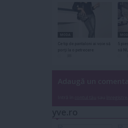
MODA
MOD
Ce tip de pantaloni ai voie să
5 pie
porţi la o petrecere
să NU
piele
Adaugă un coment
Intră în
contul tău
sau
înregistre
yve.ro