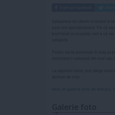
Salopetela din denim a revenit în t
este una spectaculoasă. Fie că alegi
boyfriend ori evazată, cert e că vei
salopetă.
Pentru serile petrecute în oraş cu p
recomand o salopetă din voal sau di
La capitolul culori, poţi alege orice
aprinse de roşu.
Vezi, în galeria foto de mai jos, 
Galerie foto