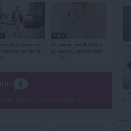
A
MODA
se vestimentare pe care
3 lucruri pe care NU ai voie
Ti-a
 le porţi cu jacheta din
să le porţi cu puloverele pe
gât
ariu
0
Un b
ază-te
pentru a posta un comentariu.
flori
Vezi 