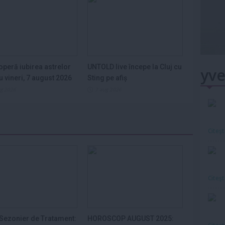
peră iubirea astrelor
UNTOLD live începe la Cluj cu
yve
u vineri, 7 august 2026
Sting pe afiș
ug 2026
7 aug 2026
Citeş
Citeş
Sezonier de Tratament:
HOROSCOP AUGUST 2025: