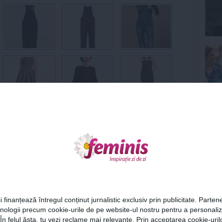
Ne
Cel
i finanțează întregul conținut jurnalistic exclusiv prin publicitate. Partene
hnologii precum cookie-urile de pe website-ul nostru pentru a personali
,
salopeta din denim
,
salopeta din piele
,
salopeta din
Az
 În felul ăsta, tu vezi reclame mai relevante. Prin acceptarea cookie-urilo