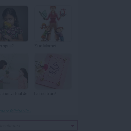
m spus?
Ziua Mamei
uchet virtual de
La multi ani!
toate felicitările »