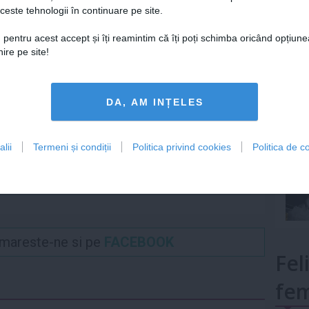
ceste tehnologii în continuare pe site.
Lu
Articolul următor
 pentru acest accept și îți reamintim că îți poți schimba oricând opțiune
Cum te îmbraci la sală: 10
ire pe site!
recomandări pentru orice
mult»
buget
DA, AM INȚELES
lii
Termeni și condiții
Politica privind cookies
Politica de co
Urmareste-ne si pe
FACEBOOK
Fel
fem