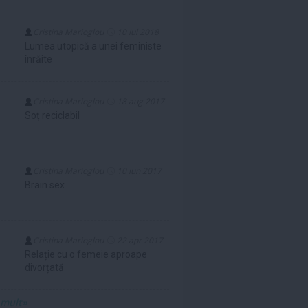
Cristina Marioglou
10 iul 2018
Lumea utopică a unei feministe
înrăite
Cristina Marioglou
18 aug 2017
Soț reciclabil
Cristina Marioglou
10 iun 2017
Brain sex
Cristina Marioglou
22 apr 2017
Relație cu o femeie aproape
divorțată
 mult»