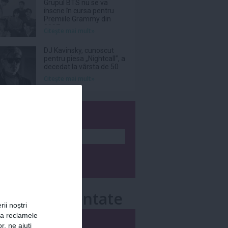
Grupul BTS nu se va
înscrie în cursa pentru
Premiile Grammy din
2027
Citeşte mai mult»
DJ Kavinsky, cunoscut
pentru piesa „Nightcall”, a
decedat la vârsta de 50
de ani
Citeşte mai mult»
wsletter
e mai comentate
rii noștri
za reclamele
i
Săptămânal
r, ne ajuți