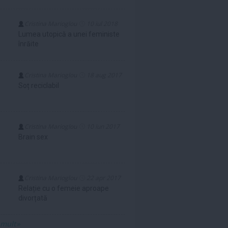
Cristina Marioglou
10 iul 2018
Lumea utopică a unei feministe
înrăite
Cristina Marioglou
18 aug 2017
Soț reciclabil
Cristina Marioglou
10 iun 2017
Brain sex
Cristina Marioglou
22 apr 2017
Relație cu o femeie aproape
divorțată
 mult»