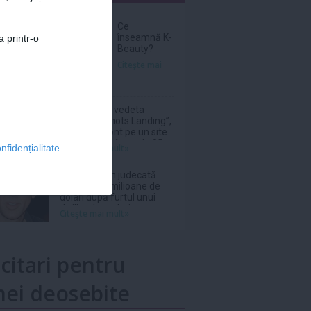
nar
Ce
înseamnă K-
a printr-o
Beauty?
Citeşte mai
Donna Mills, vedeta
serialului „Knots Landing”,
și-a făcut cont pe un site
de adulți la vârsta de 85
Citeşte mai mult»
nfidențialitate
de ani
Netflix, dat în judecată
pentru 105 milioane de
dolari după furtul unui
thriller de război cu
Citeşte mai mult»
Nicolas Cage
icitari pentru
ei deosebite