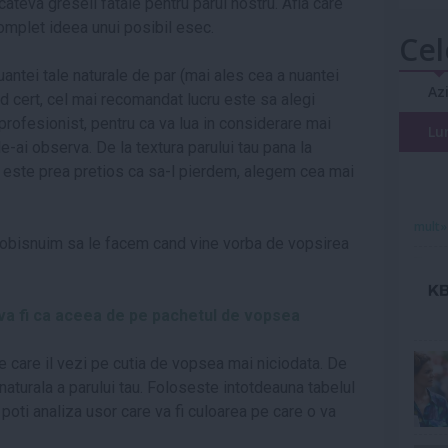
cateva greseli fatale pentru parul nostru. Afla care
omplet ideea unui posibil esec.
Cel
antei tale naturale de par (mai ales cea a nuantei
Az
od cert, cel mai recomandat lucru este sa alegi
profesionist, pentru ca va lua in considerare mai
Lu
le-ai observa. De la textura parului tau pana la
l este prea pretios ca sa-l pierdem, alegem cea mai
mult»
 obisnuim sa le facem cand vine vorba de vopsirea
 va fi ca aceea de pe pachetul de vopsea
pe care il vezi pe cutia de vopsea mai niciodata. De
aturala a parului tau. Foloseste intotdeauna tabelul
 poti analiza usor care va fi culoarea pe care o va