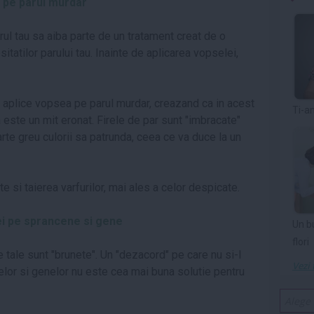
i pe parul murdar
rul tau sa aiba parte de un tratament creat de o
atilor parului tau. Inainte de aplicarea vopselei,
 aplice vopsea pe parul murdar, creazand ca in acest
Ti-a
 este un mit eronat. Firele de par sunt "imbracate"
arte greu culorii sa patrunda, ceea ce va duce la un
 si taierea varfurilor, mai ales a celor despicate.
ei pe sprancene si gene
Un b
flori
e tale sunt "brunete". Un "dezacord" pe care nu si-l
Vezi 
lor si genelor nu este cea mai buna solutie pentru