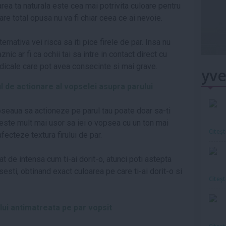
ea ta naturala este cea mai potrivita culoare pentru
oare total opusa nu va fi chiar ceea ce ai nevoie.
ernativa vei risca sa iti pice firele de par. Insa nu
nic ar fi ca ochii tai sa intre in contact direct cu
dicale care pot avea consecinte si mai grave.
yve
l de actionare al vopselei asupra parului
opseaua sa actioneze pe parul tau poate doar sa-ti
 este mult mai usor sa iei o vopsea cu un ton mai
Citeş
fecteze textura firului de par.
at de intensa cum ti-ai dorit-o, atunci poti astepta
sti, obtinand exact culoarea pe care ti-ai dorit-o si
Citeş
lui antimatreata pe par vopsit