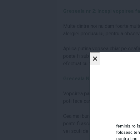
Greseala nr 2: Incepi vopsirea fa
Multe dintre noi nu dam foarte mult
alergiei produsului, pentru a observa
Aplica putina vopsea chiar pe ceafa
×
poate fi sub forma de iritatie, manca
efectuat cu 1-2 zile inainte de vopsi
Greseala Nr. 3: Vopsirea fara a fa
Vopsirea parului in totalitate fara a 
poti face cand vine vorba de parul t
Cea mai buna varianta este sa alegi
poate fi ascunsa usor, unde sa test
feminis.ro îș
vei scuti de o eventuala dezamagir
folosesc te
pentru tine.