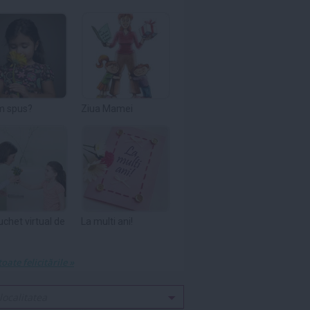
m spus?
Ziua Mamei
uchet virtual de
La multi ani!
toate felicitările »