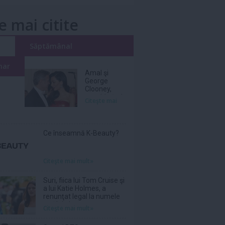
e mai citite
i
Săptămânal
nar
Amal şi
George
Clooney,
nevoiţi să-şi
Citeşte mai
părăsească
vila de lux
din cauza
incendiilor
Ce înseamnă K-Beauty?
Citeşte mai mult»
Suri, fiica lui Tom Cruise şi
a lui Katie Holmes, a
renunţat legal la numele
tatălui ei
Citeşte mai mult»