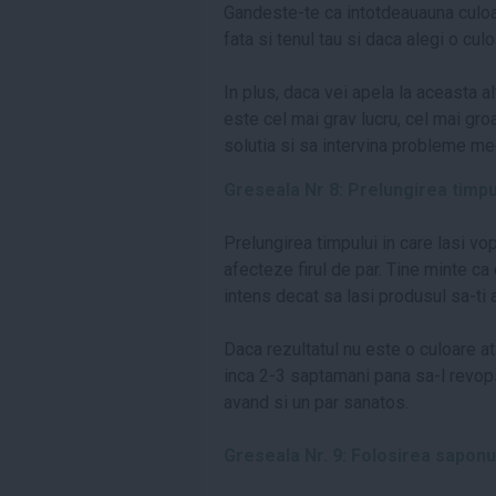
Gandeste-te ca intotdeauauna culoar
fata si tenul tau si daca alegi o cul
In plus, daca vei apela la aceasta alt
este cel mai grav lucru, cel mai groaz
solutia si sa intervina probleme me
Greseala Nr 8: Prelungirea timpu
Prelungirea timpului in care lasi v
afecteze firul de par. Tine minte ca
intens decat sa lasi produsul sa-ti a
Daca rezultatul nu este o culoare at
inca 2-3 saptamani pana sa-l revopse
avand si un par sanatos.
Greseala Nr. 9: Folosirea saponu