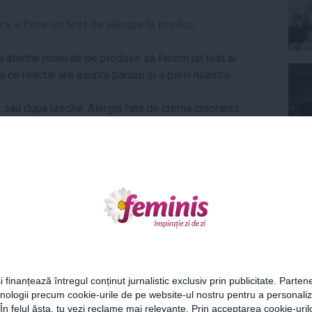
ra a face un test de alergie la produs
a atentie notei de pe produse sa facem un test al
 ce reactie are asupra parului si a pielii noastre.
 sau dupa ureche. Alergia fata de crema coloranta
rime si chiar pierderea parului. Testul ar trebui
rea totala.
Ne
ce un test al culorii
face un test initial este o gresela "fatala", pe care o
au.
 o suvita subtire de par de deasupra gatului, care
Cel
ezi culoarea si sa vezi rezultatele. In acest mod te
i finanțează întregul conținut jurnalistic exclusiv prin publicitate. Partene
e.
hnologii precum cookie-urile de pe website-ul nostru pentru a personali
Az
 În felul ăsta, tu vezi reclame mai relevante. Prin acceptarea cookie-urilo