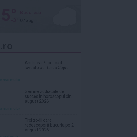
5°
Bucuresti
-3°
07 aug
.ro
Andreea Popescu îl
lovește pe Rareș Cojoc
te mai mult»
Semne zodiacale de
succes în horoscopul din
august 2026
te mai mult»
Trei zodii care
redescoperă bucuria pe 2
august 2026