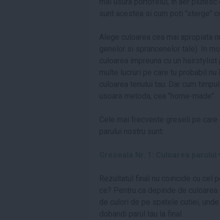
mai usura portofelul, in aer plutesc 
sunt acestea si cum poti "sterge" c
Alege culoarea cea mai apropiata nu
genelor si sprancenelor tale). In m
culoarea impreuna cu un hairstylist 
multe lucruri pe care tu probabil nu 
culoarea tenului tau. Dar cum timpu
usoara metoda, cea "home-made".
Cele mai frecvente greseli pe care
parului nostru sunt:
Greseala Nr. 1: Culoarea parului
Rezultatul final nu coincide cu cel 
ce? Pentru ca depinde de culoarea n
de culori de pe spatele cutiei, unde
dobandi parul tau la final.