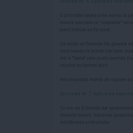
Gresala Nr. 6: Aplicarea vopsele
O prioritate lunara este aceea ca pa
masca speciala ce "raspunde" necesit
parul trebuie sa fie curat.
De multe ori femeile fac gresala sa
mod nuanta va prinde mai bine, insa
intr-o "haina" care poate permite fo
rezultat nu tocmai dorit.
Recomandata inainte de vopsire este
Greseala Nr 7: Aplicarea vopsel
Tu vrei sa fii blonda dar sprancenel
doreste nimeni. Vopsirea sprancene
echilibrarea contrastului.