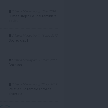
Cristina Marioglou
10 iul 2018
Lumea utopică a unei feministe
înrăite
Cristina Marioglou
18 aug 2017
Soț reciclabil
Cristina Marioglou
10 iun 2017
Brain sex
Cristina Marioglou
22 apr 2017
Relație cu o femeie aproape
divorțată
 mult»