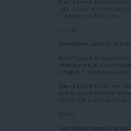
Cum sa o porti:
Incearca sa porti 
subtil. Creeaza acest efect cu ajutor
lungul genelor cu fard orange.
Fecioara
Cea mai buna nuanta de fard es
De ce?
Aceasta nuanta este asimilat
diminuarea tensiunii si promoveaza 
incuraja sa fii mai rabdatoare si mai
Cum sa o porti:
Albastru royal sau
ajutandu-ti ochii sa para mai albi. 
albastru royal si asortandu-l cu un
Balanta
Cea mai buna nuanta de fard est