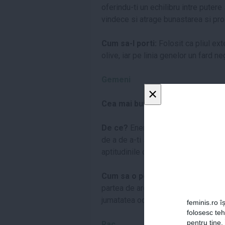
oferindu-ti un echilibru intre putere 
vindece si atrage bunastarea si pro
Cum sa-l porti:
Folosit ca pliul ext
olive, iar pe linia genelor un fard 
Gemeni
×
Cea mai buna nuanta de fard est
De ce?
Energizeaza si stimuleaza, e
de a de a-ti stimula spiritul. Purtar
aptitudinile comunicationale.
Cum sa o porti:
Galbenul stralucit
partea de arcada sau in coltul inter
jumatatea ochiului spre coltul exteri
feminis.ro îș
folosesc te
pentru tine.
Rac