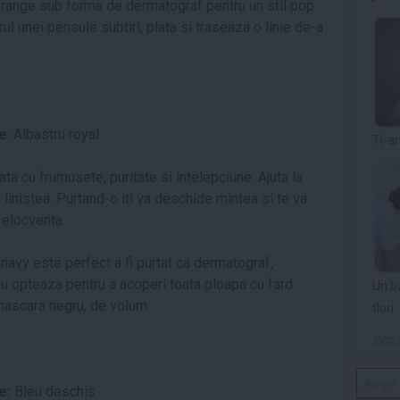
orange sub forma de dermatograf pentru un stil pop
ul unei pensule subtiri, plata si traseaza o linie de-a
te
: Albastru royal
Ti-a
a cu frumusete, puritate si intelepciune. Ajuta la
linistea. Purtand-o iti va deschide mintea si te va
 elocventa.
 navy este perfect a fi purtat ca dermatograf,
Sau opteaza pentru a acoperi toata ploapa cu fard
Un b
 mascara negru, de volum.
flori
Vezi 
e:
Bleu deschis