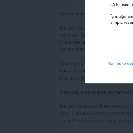
să folosim a
Cea mai buna nuanta de fard es
Îți mulțumim
simplă reven
De ce?
Aceasta nuanta inspira dra
tranzitie. Este deasemenea bine sa
vindecare sufleteasca. Purtand-o te 
receptivitatea.
Cum sa o porti
: Ca sa eviti efectu
Mai multe deta
contul interior. Un roz pal pe toata 
unui mascara negru, light.
Leu
Cea mai buna nuanta de fard es
De ce?
Aceasta culoare este asimil
stare euforica si iti va dezvolta o
tendinta sa-ti reorienteze pozitia in