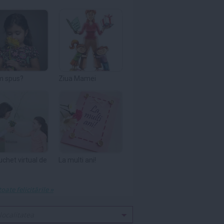
m spus?
Ziua Mamei
uchet virtual de
La multi ani!
toate felicitările »