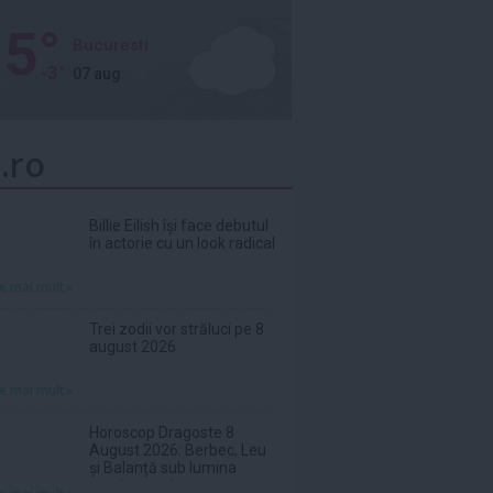
5°
Bucuresti
-3°
07 aug
.ro
Billie Eilish își face debutul
în actorie cu un look radical
te mai mult»
Trei zodii vor străluci pe 8
august 2026
te mai mult»
Horoscop Dragoste 8
August 2026: Berbec, Leu
și Balanță sub lumina
sentimentelor