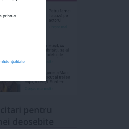
nar
Patru femei
îl acuză pe
a printr-o
actorul
Jared Leto
Citeşte mai
de agresiuni
sexuale
O italiancă a reuşit, cu
ajutorul salubrităţii, să-şi
recupereze biletul de
loterie în valoare de 1
Citeşte mai mult»
nfidențialitate
milion de euro aruncat la
gunoi
Prinţesa Eugenie a Marii
Britanii a născut al treilea
copil, o fetiţă: Suntem
absolut topiţi după micuţa
Citeşte mai mult»
noastră
icitari pentru
ei deosebite