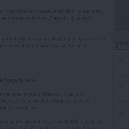
a dragostea, frumusetea si echilibru. Imbratiseaza
e sa faci actiuni decisive. Purtand-o iti va oferi
 mix intre bleu deschis, aplicat pe pleoapa si un fard
yve
sprancene. Aceasta “printesa a gheturilor” e
Citeş
e:
Burgundy/berry
profunzime, putere si dragoste. Te ajuta sa
iata ta. Purtand nuante de burgundy, ti se vor
Citeş
iritul de conducator.
y mat pe linia genelor, ce ajuta la definirea ochilor,
re, pusa in evidenta de umbra creata de un fard negru