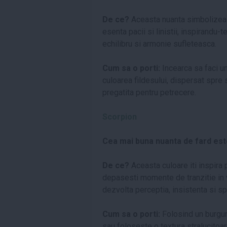
De ce?
Aceasta nuanta simbolizeaz
esenta pacii si linistii, inspirandu-t
echilibru si armonie sufleteasca.
Cum sa o porti:
Incearca sa faci un
culoarea fildesului, dispersat spre 
pregatita pentru petrecere.
Scorpion
Cea mai buna nuanta de fard est
De ce?
Aceasta culoare iti inspira 
depasesti momente de tranzitie in v
dezvolta perceptia, insistenta si sp
Cum sa o porti:
Folosind un burgund
sau foloseste o textura stralucitoa