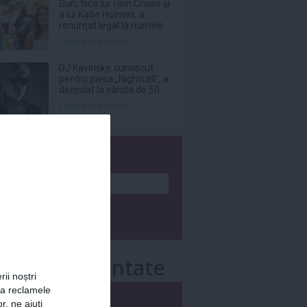
Suri, fiica lui Tom Cruise şi
a lui Katie Holmes, a
renunţat legal la numele
tatălui ei
Citeşte mai mult»
DJ Kavinsky, cunoscut
pentru piesa „Nightcall”, a
decedat la vârsta de 50
de ani
Citeşte mai mult»
wsletter
e mai comentate
rii noștri
za reclamele
i
Săptămânal
r, ne ajuți