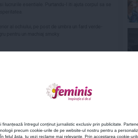
si lucrurile esentiale. Purtandu-l iti ajuta corpul sa se
speritatea.
erior al ochiului, pe post de umbra un fard verde-
negru pentru un machiaj smoky.
e:
Galben
Ne
ste o culoare care te face sa radiezi. Are abilitatea
ea acestei culori iti va dezvolta memoria si
or poate fi extrem de spectaculos daca e purtat pe
ior al ochiului. Finalizeaza cu un smoky black de la
Cel
or si vei obtine un machiaj perfect.
i finanțează întregul conținut jurnalistic exclusiv prin publicitate. Partene
hnologii precum cookie-urile de pe website-ul nostru pentru a personali
Az
 În felul ăsta, tu vezi reclame mai relevante. Prin acceptarea cookie-urilo