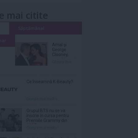
e mai citite
i
Săptămânal
nar
Amal şi
George
Clooney,
nevoiţi să-şi
Citeşte mai
părăsească
vila de lux
din cauza
incendiilor
Ce înseamnă K-Beauty?
Citeşte mai mult»
Grupul BTS nu se va
înscrie în cursa pentru
Premiile Grammy din
2027
Citeşte mai mult»