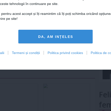
ceste tehnologii în continuare pe site.
Lu
 pentru acest accept și îți reamintim că îți poți schimba oricând opțiune
ire pe site!
Urmareste-ne si pe
FACEBOOK
mult»
DA, AM INȚELES
ariu
0
lii
Termeni și condiții
Politica privind cookies
Politica de co
ază-te
pentru a posta un comentariu.
Fel
fem