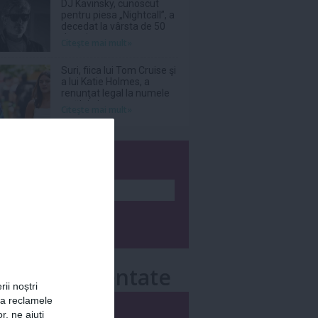
DJ Kavinsky, cunoscut
pentru piesa „Nightcall”, a
decedat la vârsta de 50
de ani
Citeşte mai mult»
Suri, fiica lui Tom Cruise şi
a lui Katie Holmes, a
renunţat legal la numele
tatălui ei
Citeşte mai mult»
wsletter
e mai comentate
rii noștri
za reclamele
i
Săptămânal
r, ne ajuți