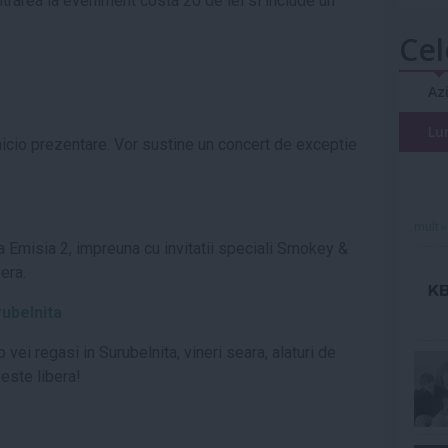
ntrarea la eveniment costa 20 de lei si include un
Cel
Az
Lu
icio prezentare. Vor sustine un concert de exceptie
mult»
la Emisia 2, impreuna cu invitatii speciali Smokey &
bera.
ubelnita
vei regasi in Surubelnita, vineri seara, alaturi de
a este libera!