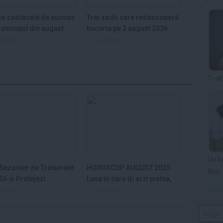
e zodiacale de succes
Trei zodii care redescoperă
roscopul din august
bucuria pe 2 august 2026
ug 2026
1 aug 2026
Ti-a
Un b
Sezonier de Tratament:
HOROSCOP AUGUST 2025:
flori
ă-ți Protejezi
Luna în care îți arzi pielea,
Vezi 
ele din...
nervii și...
ep 2025
9 iun 2025