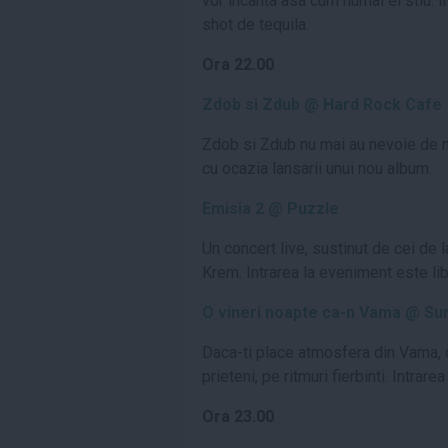
vor incanta asa cum numai ei stiu. I
shot de tequila.
Ora 22.00
Zdob si Zdub @ Hard Rock Cafe
Zdob si Zdub nu mai au nevoie de n
cu ocazia lansarii unui nou album.
Emisia 2 @ Puzzle
Un concert live, sustinut de cei de 
Krem. Intrarea la eveniment este li
O vineri noapte ca-n Vama @ Sur
Daca-ti place atmosfera din Vama, o 
prieteni, pe ritmuri fierbinti. Intrare
Ora 23.00