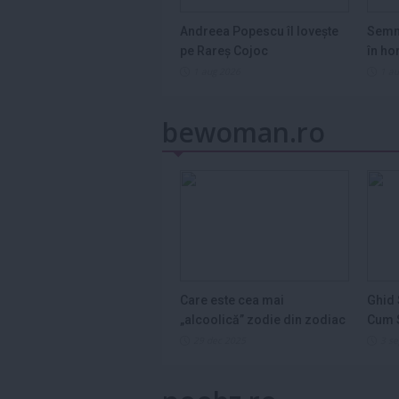
Andreea Popescu îl lovește
Semn
pe Rareș Cojoc
în ho
2026
1 aug 2026
1 a
bewoman.ro
Care este cea mai
Ghid 
„alcoolică” zodie din zodiac
Cum S
și de ce...
Legum
29 dec 2025
3 s