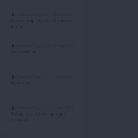
Cristina Marioglou
10 iul 2018
Lumea utopică a unei feministe
înrăite
Cristina Marioglou
18 aug 2017
Soț reciclabil
Cristina Marioglou
10 iun 2017
Brain sex
Cristina Marioglou
22 apr 2017
Relație cu o femeie aproape
divorțată
 mult»