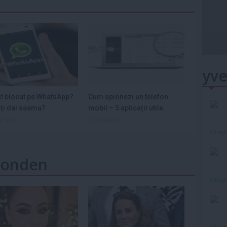
yve
st blocat pe WhatsApp?
Cum spionezi un telefon
ți dai seama?
mobil – 5 aplicații utile
ar 2016
6 aug 2015
Citeş
 Monden
Citeş