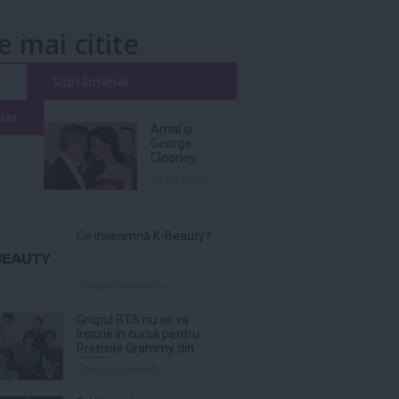
e mai citite
i
Săptămânal
nar
Amal şi
George
Clooney,
nevoiţi să-şi
Citeşte mai
părăsească
vila de lux
din cauza
incendiilor
Ce înseamnă K-Beauty?
Citeşte mai mult»
Grupul BTS nu se va
înscrie în cursa pentru
Premiile Grammy din
2027
Citeşte mai mult»