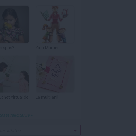
m spus?
Ziua Mamei
uchet virtual de
La multi ani!
toate felicitările »