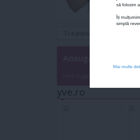
să folosim a
Îți mulțumim
simplă reven
Ti-a placut acest articol? 
Adaugă un coment
Mai multe deta
Intră în
contul tău
sau
înregistre
yve.ro