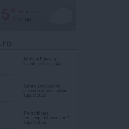
5°
Bucuresti
-3°
07 aug
.ro
Andreea Popescu îl
lovește pe Rareș Cojoc
te mai mult»
Semne zodiacale de
succes în horoscopul din
august 2026
te mai mult»
Trei zodii care
redescoperă bucuria pe 2
august 2026