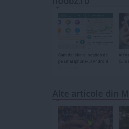
noobz.ro
Cum dai share location de
Ai fo
pe smartphone-ul Android
Cum î
21 ian 2017
2 m
Alte articole din