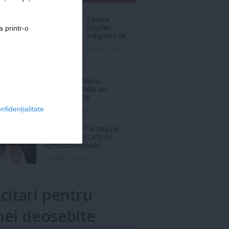
nar
Saveta
Bogdan,
a printr-o
indignată de
prețurile
Citeşte mai
uriașe de pe
litoral, în
2026:
„Scump și
Sebastian Stan şi
prost!”
Annabelle Wallis au
devenit părinţi
Citeşte mai mult»
nfidențialitate
Patru femei îl acuză pe
actorul Jared Leto de
agresiuni sexuale
Citeşte mai mult»
icitari pentru
ei deosebite