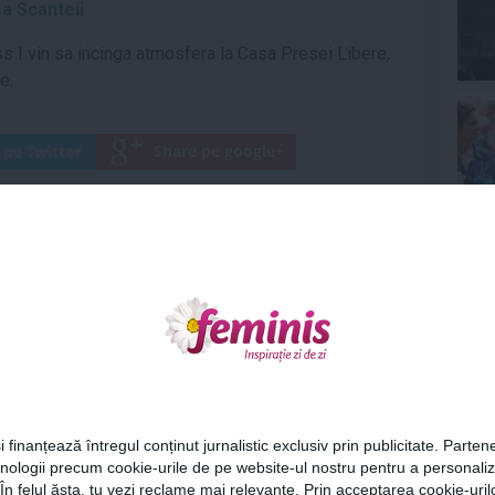
a Scanteii
s I vin sa incinga atmosfera la Casa Presei Libere,
ce.
tie
,
eveniment
,
evenimente
,
film
,
intrare
,
invitatie
,
,
recital
,
teatru
,
timp liber
,
unde iesim
Ne
Articolul următor
Recunosti vedeta? Acum e
o blonda sexy cu o silueta
de vis!
Cel
i finanțează întregul conținut jurnalistic exclusiv prin publicitate. Partene
hnologii precum cookie-urile de pe website-ul nostru pentru a personali
Az
 În felul ăsta, tu vezi reclame mai relevante. Prin acceptarea cookie-urilo